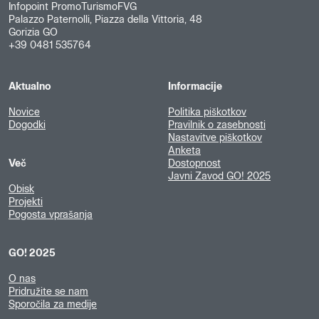
Infopoint PromoTurismoFVG
Palazzo Paternolli, Piazza della Vittoria, 48
Gorizia GO
+39 0481 535764
Aktualno
Informacije
Novice
Politika piškotkov
Dogodki
Pravilnik o zasebnosti
Nastavitve piškotkov
Anketa
Več
Dostopnost
Javni Zavod GO! 2025
Obisk
Projekti
Pogosta vprašanja
GO! 2025
O nas
Pridružite se nam
Sporočila za medije