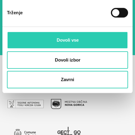
Trženje
Z uporabo tega obrazca potrjujem, da sem
seznanjen z obdelavo osebnih podatkov za
namen pošiljanja novic.
Pravilnik o zasebnosti
Dovoli vse
Dovoli izbor
Zavrni