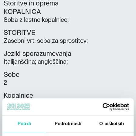
Storitve in oprema
KOPALNICA
Soba z lastno kopalnico;
STORITVE
Zasebni vrt; soba za sprostitev;
Jeziki sporazumevanja
Italijanščina; angleščina;
Sobe
2
Kopalnice
1
Postelje
Potrdi
Podrobnosti
O piškotkih
4