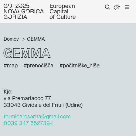
Domov
GEMMA
GEMMA
#map
#prenočišča
#počitniške_hiše
Kje:
via Premariacco 77
33043 Cividale del Friuli (Udine)
formicarosarita@gmail.com
0039 347 6527384