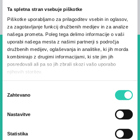
Stanovanjske enote
Ta spletna stran vsebuje piškotke
1
Piškotke uporabljamo za prilagoditev vsebin in oglasov,
za zagotavljanje funkcij družbenih medijev in za analize
našega prometa. Poleg tega delimo informacije o vaši
uporabi našega mesta z našimi partnerji s področja
družbenih medijev, oglaševanja in analitike, ki jih morda
Dogodki, članki in zgodbe iz
kombinirajo z drugimi informacijami, ki ste jim jih
evropske prestolnice kulture
posredovali ali pa so jih zbrali skozi vašo uporabo
– prijavite se na naš novičnik
njihovih storitev.
in ostanite na tekočem z
Izbira
našimi aktivnostmi.
Zahtevano
soglasja
Nastavitve
Ime *
Priimek *
Statistika
E-pošta *