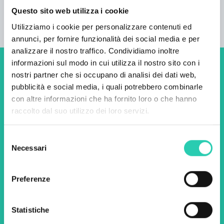
1
Questo sito web utilizza i cookie
Utilizziamo i cookie per personalizzare contenuti ed
annunci, per fornire funzionalità dei social media e per
analizzare il nostro traffico. Condividiamo inoltre
informazioni sul modo in cui utilizza il nostro sito con i
Non perderti i prossimi
nostri partner che si occupano di analisi dei dati web,
pubblicità e social media, i quali potrebbero combinarle
eventi! Iscriviti alla
con altre informazioni che ha fornito loro o che hanno
newsletter di GO! 2025 per
raccolto dal suo utilizzo dei loro servizi.
scoprire tutte le nostre
Selezione
iniziative.
Necessari
del
consenso
Nome *
Cognome *
Preferenze
Statistiche
Email *