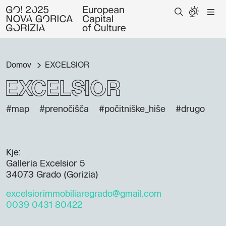
Domov
EXCELSIOR
EXCELSIOR
#map
#prenočišča
#počitniške_hiše
#drugo
Kje:
Galleria Excelsior 5
34073 Grado (Gorizia)
excelsiorimmobiliaregrado@gmail.com
0039 0431 80422