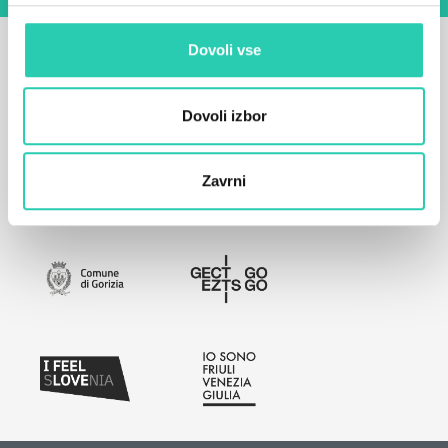
Dovoli vse
Dovoli izbor
Zavrni