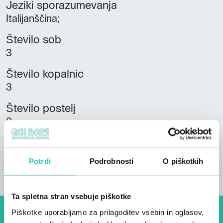
Jeziki sporazumevanja
Italijanščina;
Število sob
3
Število kopalnic
3
Število postelj
9
Stanovanjske enote
3
Potrdi
Podrobnosti
O piškotkih
Ta spletna stran vsebuje piškotke
Piškotke uporabljamo za prilagoditev vsebin in oglasov,