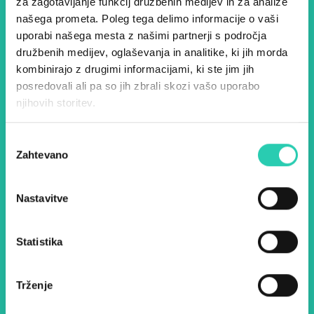
Dogodki, članki in zgodbe iz
za zagotavljanje funkcij družbenih medijev in za analize
našega prometa. Poleg tega delimo informacije o vaši
evropske prestolnice kulture
uporabi našega mesta z našimi partnerji s področja
– prijavite se na naš novičnik
družbenih medijev, oglaševanja in analitike, ki jih morda
in ostanite na tekočem z
kombinirajo z drugimi informacijami, ki ste jim jih
posredovali ali pa so jih zbrali skozi vašo uporabo
našimi aktivnostmi.
njihovih storitev.
Izbira
Ime *
Priimek *
Zahtevano
soglasja
E-pošta *
Nastavitve
Z uporabo tega obrazca potrjujem, da sem
Statistika
seznanjen z obdelavo osebnih podatkov za
namen pošiljanja novic.
Pravilnik o zasebnosti
Trženje