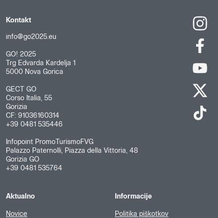
Kontakt
info@go2025.eu
GO! 2025
Trg Edvarda Kardelja 1
5000 Nova Gorica
GECT GO
Corso Italia, 55
Gorizia
CF: 91036160314
+39 0481 535446
Infopoint PromoTurismoFVG
Palazzo Paternolli, Piazza della Vittoria, 48
Gorizia GO
+39 0481 535764
Aktualno
Informacije
Novice
Politika piškotkov