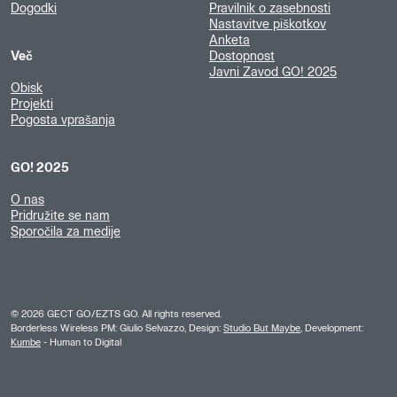
Dogodki
Pravilnik o zasebnosti
Nastavitve piškotkov
Anketa
Več
Dostopnost
Javni Zavod GO! 2025
Obisk
Projekti
Pogosta vprašanja
GO! 2025
O nas
Pridružite se nam
Sporočila za medije
©
2026
GECT GO/EZTS GO. All rights reserved.
Borderless Wireless PM: Giulio Selvazzo, Design:
Studio But Maybe
, Development:
Kumbe
- Human to Digital