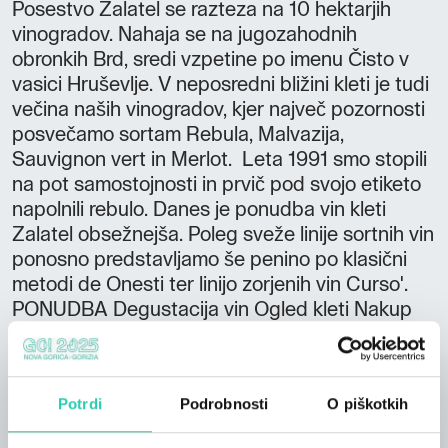
Posestvo Zalatel se razteza na 10 hektarjih
vinogradov. Nahaja se na jugozahodnih
obronkih Brd, sredi vzpetine po imenu Čisto v
vasici Hruševlje. V neposredni bližini kleti je tudi
večina naših vinogradov, kjer največ pozornosti
posvečamo sortam Rebula, Malvazija,
Sauvignon vert in Merlot. Leta 1991 smo stopili
na pot samostojnosti in prvič pod svojo etiketo
napolnili rebulo. Danes je ponudba vin kleti
Zalatel obsežnejša. Poleg sveže linije sortnih vin
ponosno predstavljamo še penino po klasični
metodi de Onesti ter linijo zorjenih vin Curso'.
PONUDBA Degustacija vin Ogled kleti Nakup
vina KAPACITETE Noter: 20 oseb DODATNA
PONUDBA Dostopno z avtodomom Dostopno
za invalide DODATNE INFORMACIJE Možno
Potrdi
Podrobnosti
O piškotkih
plačilo s kreditnimi karticami