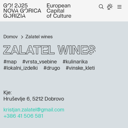
Domov
Zalatel wines
Zalatel wines
#map
#vrsta_vsebine
#kulinarika
#lokalni_izdelki
#drugo
#vinske_kleti
Kje:
Hruševlje 6, 5212 Dobrovo
kristjan.zalatel@gmail.com
+386 41 506 581