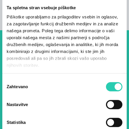
Ta spletna stran vsebuje piškotke
Piškotke uporabljamo za prilagoditev vsebin in oglasov,
za zagotavljanje funkcij družbenih medijev in za analize
našega prometa. Poleg tega delimo informacije o vaši
uporabi našega mesta z našimi partnerji s področja
Dogodki, članki in zgodbe iz
družbenih medijev, oglaševanja in analitike, ki jih morda
kombinirajo z drugimi informacijami, ki ste jim jih
evropske prestolnice kulture
posredovali ali pa so jih zbrali skozi vašo uporabo
– prijavite se na naš novičnik
njihovih storitev.
in ostanite na tekočem z
Izbira
našimi aktivnostmi.
Zahtevano
soglasja
Nastavitve
Ime *
Priimek *
Statistika
E-pošta *