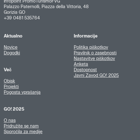
Infopoint PromoTurismoFVG
Palazzo Paternolli, Piazza della Vittoria, 48
Gorizia GO
+39 0481 535764
Aktualno
Informacije
Novice
Politika piškotkov
Dogodki
Pravilnik o zasebnosti
Nastavitve piškotkov
Anketa
Več
Dostopnost
Javni Zavod GO! 2025
Obisk
Projekti
Pogosta vprašanja
GO! 2025
O nas
Pridružite se nam
Sporočila za medije