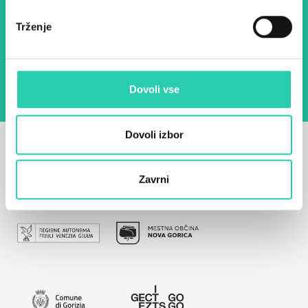
Trženje
Z uporabo tega obrazca potrjujem, da sem
seznanjen z obdelavo osebnih podatkov za
namen pošiljanja novic.
Pravilnik o zasebnosti
Dovoli vse
Dovoli izbor
Zavrni