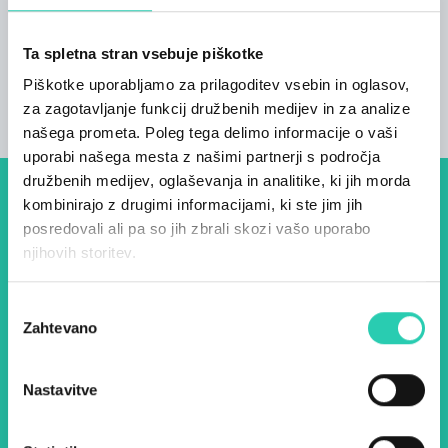
dobrodošli Dostopno za invalide
Ta spletna stran vsebuje piškotke
Piškotke uporabljamo za prilagoditev vsebin in oglasov,
za zagotavljanje funkcij družbenih medijev in za analize
našega prometa. Poleg tega delimo informacije o vaši
uporabi našega mesta z našimi partnerji s področja
družbenih medijev, oglaševanja in analitike, ki jih morda
kombinirajo z drugimi informacijami, ki ste jim jih
Dogodki, članki in zgodbe iz
posredovali ali pa so jih zbrali skozi vašo uporabo
evropske prestolnice kulture
njihovih storitev.
– prijavite se na naš novičnik
Izbira
in ostanite na tekočem z
Zahtevano
soglasja
našimi aktivnostmi.
Nastavitve
Ime *
Priimek *