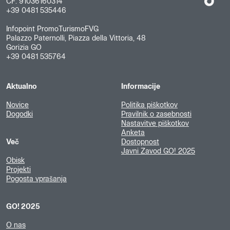
CF: 91036160314
+39 0481 535446
Infopoint PromoTurismoFVG
Palazzo Paternolli, Piazza della Vittoria, 48
Gorizia GO
+39 0481 535764
Aktualno
Informacije
Novice
Politika piškotkov
Dogodki
Pravilnik o zasebnosti
Nastavitve piškotkov
Anketa
Več
Dostopnost
Javni Zavod GO! 2025
Obisk
Projekti
Pogosta vprašanja
GO! 2025
O nas