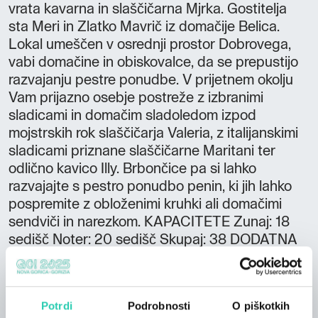
vrata kavarna in slaščičarna Mjrka. Gostitelja
sta Meri in Zlatko Mavrič iz domačije Belica.
Lokal umeščen v osrednji prostor Dobrovega,
vabi domačine in obiskovalce, da se prepustijo
razvajanju pestre ponudbe. V prijetnem okolju
Vam prijazno osebje postreže z izbranimi
sladicami in domačim sladoledom izpod
mojstrskih rok slaščičarja Valeria, z italijanskimi
sladicami priznane slaščičarne Maritani ter
odlično kavico Illy. Brbončice pa si lahko
razvajajte s pestro ponudbo penin, ki jih lahko
pospremite z obloženimi kruhki ali domačimi
sendviči in narezkom. KAPACITETE Zunaj: 18
sedišč Noter: 20 sedišč Skupaj: 38 DODATNA
PONUDBA Sprejemamo naročila tako za torte
kot sladice Zajtrk za zunanje obiskovalce
Vegetarijanska hrana DODATNE INFORMACIJE
Potrdi
Podrobnosti
O piškotkih
Dostopno z avtodomom Hišni ljubljenčki