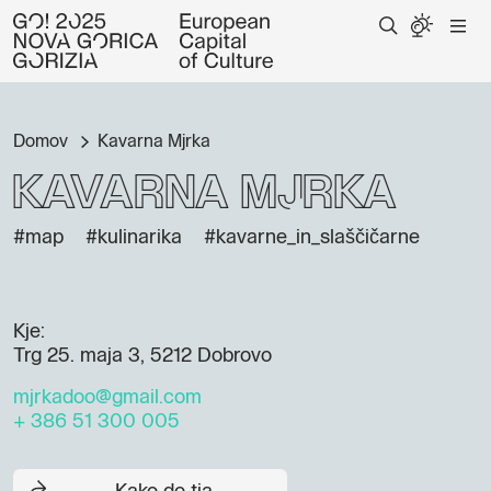
Domov
Kavarna Mjrka
Kavarna Mjrka
#map
#kulinarika
#kavarne_in_slaščičarne
Kje:
Trg 25. maja 3, 5212 Dobrovo
mjrkadoo@gmail.com
+ 386 51 300 005