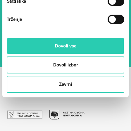
Statistika
E-pošta *
Trženje
Z uporabo tega obrazca potrjujem, da sem
seznanjen z obdelavo osebnih podatkov za
namen pošiljanja novic.
Pravilnik o zasebnosti
Dovoli vse
Dovoli izbor
Zavrni