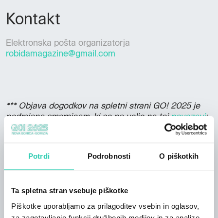
Kontakt
Elektronska pošta organizatorja
robidamagazine@gmail.com
*** Objava dogodkov na spletni strani GO! 2025 je
podrejena smernicam, ki so na voljo na tej
povezavi
;
ne moremo jamčiti za točnost in ažurnost vseh
informacij na tem spletnem mestu. Stran GO! 2025 v
zvezi s tem ne prevzema nobene odgovornosti.
Potrdi
Podrobnosti
O piškotkih
Priporočamo vam, da se obrnete na organizatorja
dogodka in preverite točnost informacij, ki vas
zanimajo.
Ta spletna stran vsebuje piškotke
Piškotke uporabljamo za prilagoditev vsebin in oglasov,
za zagotavljanje funkcij družbenih medijev in za analize