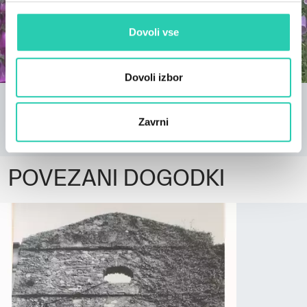
Dovoli vse
Dovoli izbor
Radio Drugega
Internetna platforma, podcast in internetni radio, ki
Zavrni
povezujejo vse vrste manjšin.
POVEZANI DOGODKI