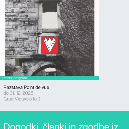
Razstava Point de vue
do 31. 12. 2026
Grad Vipavski Križ
Dogodki, članki in zgodbe iz