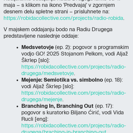
maja – s klikom na ikono 'Predvajaj' v zgornjem
desnem delu spletne strani – prisluhnete na:
https://robidacollective.com/projects/radio-robida
.
V majskem oddajanju bodo na Radiu Drugega
predstavljene naslednje oddaje:
Medsvetovje
(ep. 2): pogovor s programskim
vodjo GO! 2025 Stojanom Pelkom, vodi Aljaž
Škrlep [slo]:
https://robidacollective.com/projects/radio-
drugega/medsvetovje
.
Mejenje: Semiotika vs. simbolno
(ep. 18):
vodi Aljaž Škrlep [slo]:
https://robidacollective.com/projects/radio-
drugega/mejenje
.
Branching In, Branching Out
(ep. 17):
pogovor s kuratorko Biljano Ćirić, vodi Vida
Rucli [eng]:
https://robidacollective.com/projects/radio-
drugega/braching-in-branching-out
.