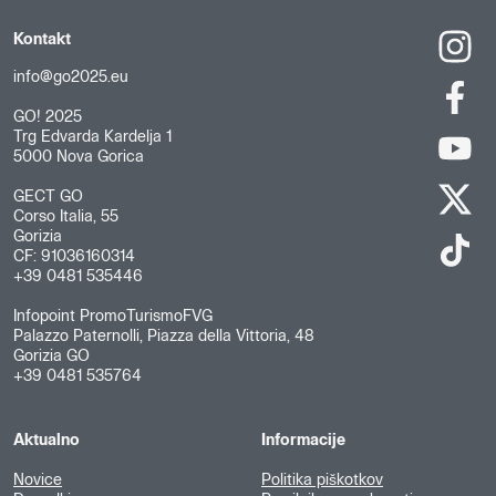
Kontakt
info@go2025.eu
GO! 2025
Trg Edvarda Kardelja 1
5000 Nova Gorica
GECT GO
Corso Italia, 55
Gorizia
CF: 91036160314
+39 0481 535446
Infopoint PromoTurismoFVG
Palazzo Paternolli, Piazza della Vittoria, 48
Gorizia GO
+39 0481 535764
Aktualno
Informacije
Novice
Politika piškotkov