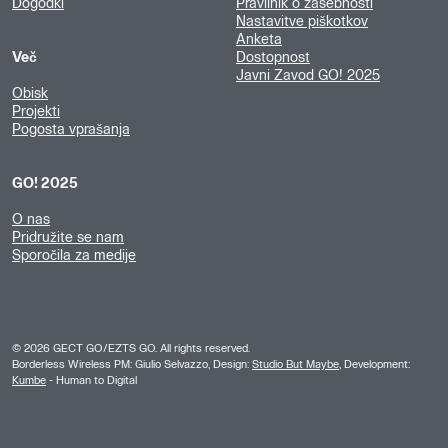
Dogodki
Pravilnik o zasebnosti
Nastavitve piškotkov
Anketa
Več
Dostopnost
Javni Zavod GO! 2025
Obisk
Projekti
Pogosta vprašanja
GO! 2025
O nas
Pridružite se nam
Sporočila za medije
©
2026
GECT GO/EZTS GO. All rights reserved.
Borderless Wireless PM: Giulio Selvazzo, Design:
Studio But Maybe
, Development:
Kumbe
- Human to Digital