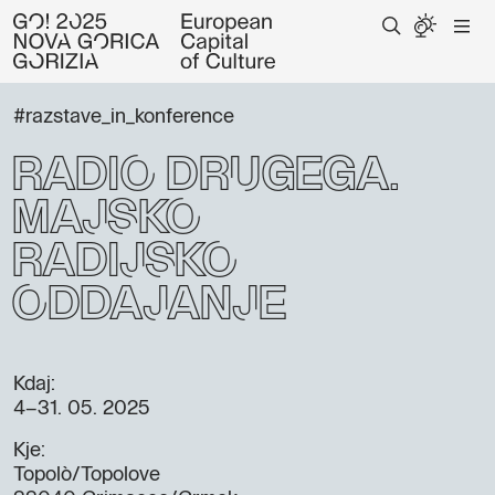
#razstave_in_konference
Radio Drugega:
majsko
radijsko
oddajanje
Kdaj:
4–31. 05. 2025
Kje:
Topolò/Topolove