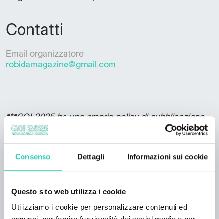
Contatti
Email organizzatore
robidamagazine@gmail.com
***GO! 2025 ha una propria policy di pubblicazione
degli eventi, consultabile a questo
link
. Non tutte le
informazioni presenti possono risultare aggiornate
e/o corrette e GO! 2025 non si assume la
Consenso
Dettagli
Informazioni sui cookie
responsabilità in merito. Si consiglia di contattare
l’organizzatore responsabile dell’evento per verificare
le informazioni di interesse.
Questo sito web utilizza i cookie
Utilizziamo i cookie per personalizzare contenuti ed
annunci, per fornire funzionalità dei social media e per