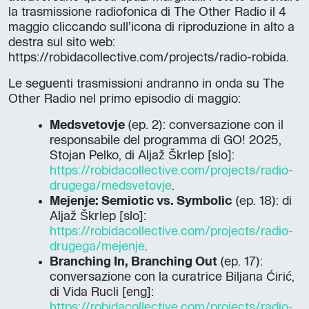
la trasmissione radiofonica di The Other Radio il 4
maggio cliccando sull’icona di riproduzione in alto a
destra sul sito web:
https://robidacollective.com/projects/radio-robida.
Le seguenti trasmissioni andranno in onda su The
Other Radio nel primo episodio di maggio:
Medsvetovje
(ep. 2): conversazione con il
responsabile del programma di GO! 2025,
Stojan Pelko, di Aljaž Škrlep [slo]:
https://robidacollective.com/projects/radio-
drugega/medsvetovje
.
Mejenje: Semiotic vs. Symbolic
(ep. 18): di
Aljaž Škrlep [slo]:
https://robidacollective.com/projects/radio-
drugega/mejenje
.
Branching In, Branching Out
(ep. 17):
conversazione con la curatrice Biljana Ćirić,
di Vida Rucli [eng]:
https://robidacollective.com/projects/radio-