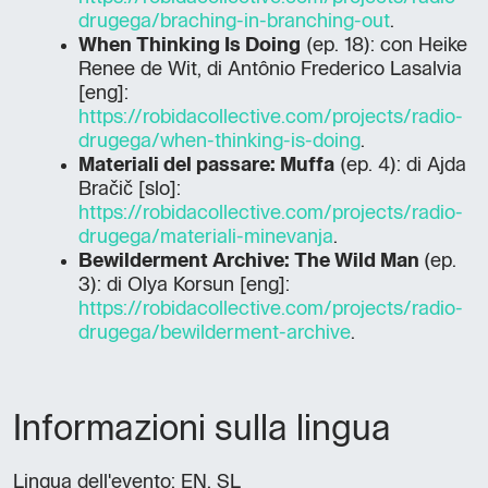
drugega/braching-in-branching-out
.
When Thinking Is Doing
(ep. 18): con Heike
Renee de Wit, di Antônio Frederico Lasalvia
[eng]:
https://robidacollective.com/projects/radio-
drugega/when-thinking-is-doing
.
Materiali del passare: Muffa
(ep. 4): di Ajda
Bračič [slo]:
https://robidacollective.com/projects/radio-
drugega/materiali-minevanja
.
Bewilderment Archive: The Wild Man
(ep.
3): di Olya Korsun [eng]:
https://robidacollective.com/projects/radio-
drugega/bewilderment-archive
.
Informazioni sulla lingua
Lingua dell'evento: EN, SL