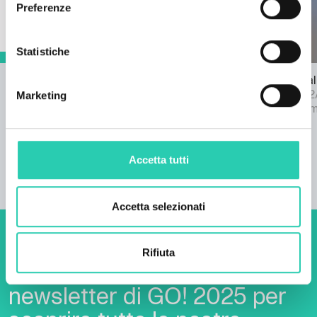
Preferenze
Statistiche
Mostra Point de vue
DAG - Digital
Marketing
Fino al 31/12/2026
Fino al 31/1
Grad Vipavski Križ
Galleria Bom
Accetta tutti
Accetta selezionati
Non perderti i prossimi
Rifiuta
eventi! Iscriviti alla
newsletter di GO! 2025 per