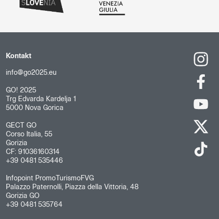
Kontakt
info@go2025.eu
GO! 2025
Trg Edvarda Kardelja 1
5000 Nova Gorica
GECT GO
Corso Italia, 55
Gorizia
CF: 91036160314
+39 0481 535446
Infopoint PromoTurismoFVG
Palazzo Paternolli, Piazza della Vittoria, 48
Gorizia GO
+39 0481 535764