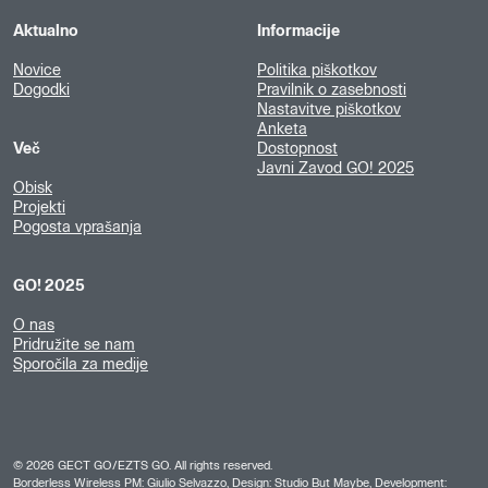
Aktualno
Informacije
Novice
Politika piškotkov
Dogodki
Pravilnik o zasebnosti
Nastavitve piškotkov
Anketa
Več
Dostopnost
Javni Zavod GO! 2025
Obisk
Projekti
Pogosta vprašanja
GO! 2025
O nas
Pridružite se nam
Sporočila za medije
©
2026
GECT GO/EZTS GO. All rights reserved.
Borderless Wireless PM: Giulio Selvazzo, Design:
Studio But Maybe
, Development: