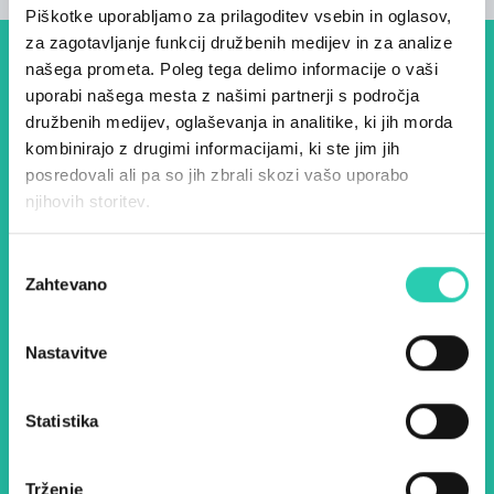
Piškotke uporabljamo za prilagoditev vsebin in oglasov,
za zagotavljanje funkcij družbenih medijev in za analize
našega prometa. Poleg tega delimo informacije o vaši
Dogodki, članki in zgodbe iz
uporabi našega mesta z našimi partnerji s področja
evropske prestolnice kulture
družbenih medijev, oglaševanja in analitike, ki jih morda
kombinirajo z drugimi informacijami, ki ste jim jih
– prijavite se na naš novičnik
posredovali ali pa so jih zbrali skozi vašo uporabo
in ostanite na tekočem z
njihovih storitev.
našimi aktivnostmi.
Izbira
Zahtevano
soglasja
Ime *
Priimek *
Nastavitve
E-pošta *
Statistika
Z uporabo tega obrazca potrjujem, da sem
seznanjen z obdelavo osebnih podatkov za
namen pošiljanja novic.
Pravilnik o zasebnosti
Trženje