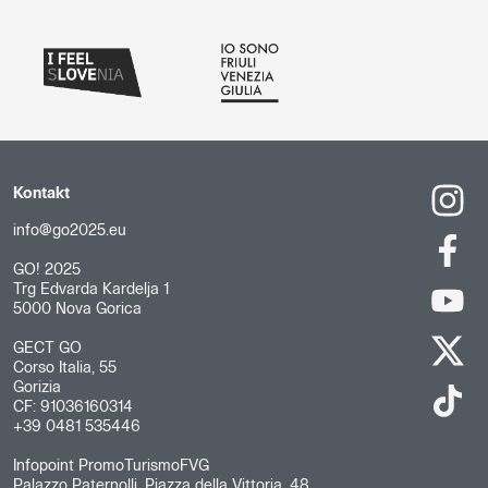
Kontakt
info@go2025.eu
GO! 2025
Trg Edvarda Kardelja 1
5000 Nova Gorica
GECT GO
Corso Italia, 55
Gorizia
CF: 91036160314
+39 0481 535446
Infopoint PromoTurismoFVG
Palazzo Paternolli, Piazza della Vittoria, 48