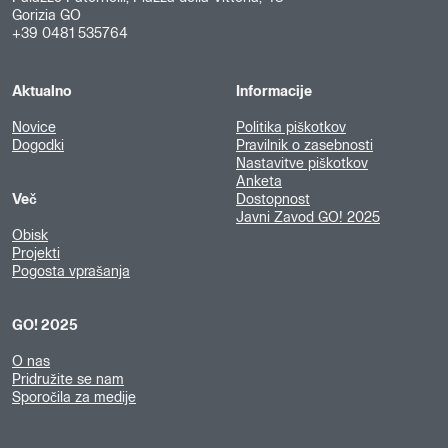
Gorizia GO
+39 0481 535764
Aktualno
Informacije
Novice
Politika piškotkov
Dogodki
Pravilnik o zasebnosti
Nastavitve piškotkov
Anketa
Več
Dostopnost
Javni Zavod GO! 2025
Obisk
Projekti
Pogosta vprašanja
GO! 2025
O nas
Pridružite se nam
Sporočila za medije