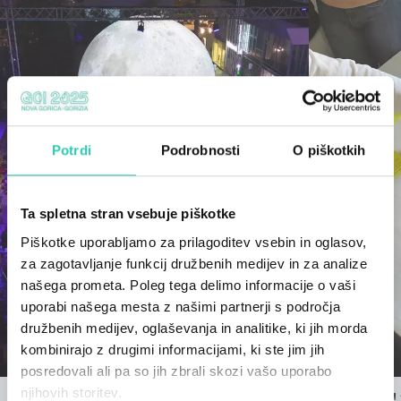
Potrdi
Podrobnosti
O piškotkih
Ta spletna stran vsebuje piškotke
Piškotke uporabljamo za prilagoditev vsebin in oglasov,
za zagotavljanje funkcij družbenih medijev in za analize
našega prometa. Poleg tega delimo informacije o vaši
uporabi našega mesta z našimi partnerji s področja
družbenih medijev, oglaševanja in analitike, ki jih morda
kombinirajo z drugimi informacijami, ki ste jim jih
posredovali ali pa so jih zbrali skozi vašo uporabo
njihovih storitev.
Podaljšali smo rok izpolnjevanja ankete
Mladi in GO!