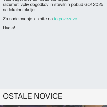
razumeti vpliv dogodkov in številnih pobud GO! 2025
na lokalno okolje.
,
Za sodelovanje kliknite na
to povezavo.
opens
Hvala!
in
a
new
window
OSTALE NOVICE