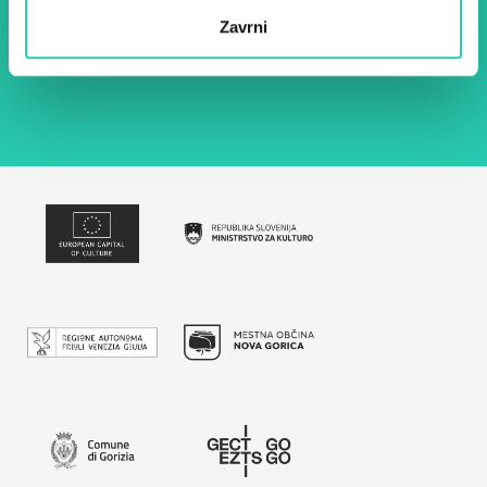
Zavrni
Z uporabo tega obrazca potrjujem, da sem
seznanjen z obdelavo osebnih podatkov za
namen pošiljanja novic.
Pravilnik o zasebnosti