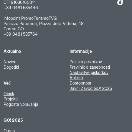
CF: 91036160314
+39 0481 535446
Infopoint PromoTurismoFVG
Palazzo Paternolli, Piazza della Vittoria, 48
Gorizia GO
+39 0481 535764
Aktualno
Informacije
Novice
Politika piškotkov
Dogodki
Pravilnik o zasebnosti
Nastavitve piškotkov
Anketa
Več
Dostopnost
Javni Zavod GO! 2025
Obisk
Projekti
Pogosta vprašanja
GO! 2025
O nas