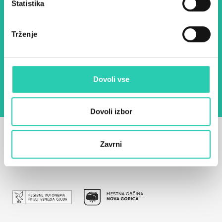
Statistika
E-pošta *
Trženje
Z uporabo tega obrazca potrjujem, da sem
seznanjen z obdelavo osebnih podatkov za
namen pošiljanja novic.
Pravilnik o zasebnosti
Dovoli vse
Dovoli izbor
Zavrni