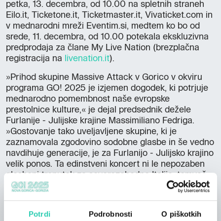
petka, 13. decembra, od 10.00 na spletnih straneh
Eilo.it, Ticketone.it, Ticketmaster.it, Vivaticket.com in
v mednarodni mreži Eventim.si, medtem ko bo od
srede, 11. decembra, od 10.00 potekala ekskluzivna
predprodaja za člane My Live Nation (brezplačna
registracija na
livenation.it
).
»Prihod skupine Massive Attack v Gorico v okviru
programa GO! 2025 je izjemen dogodek, ki potrjuje
mednarodno pomembnost naše evropske
prestolnice kulture,« je dejal predsednik dežele
Furlanije - Julijske krajine Massimiliano Fedriga.
»Gostovanje tako uveljavljene skupine, ki je
zaznamovala zgodovino sodobne glasbe in še vedno
navdihuje generacije, je za Furlanijo - Julijsko krajino
velik ponos. Ta edinstveni koncert ni le nepozaben
glasbeni trenutek za severozahodno Italijo, temveč
tudi priložnost za krepitev naše regije kot središča
kulture in inovacij.«
Potrdi
Podrobnosti
O piškotkih
Dogodek financirata dežela Furlanija - Julijska