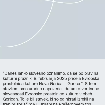
“Danes lahko slovesno oznanimo, da se bo prav na
kulturni praznik, 8. februarja 2025 pričela Evropska
prestolnica kulture Nova Gorica – Gorica.” S tem
stavkom smo uradno napovedali datum otvoritvene
slovesnosti Evropske prestolnice kulture v obeh
Goricah. To je bil stavek, ki so ga hkrati izrekli na
treh prizoriščih: v Ljubljani na Prešernovem trgu