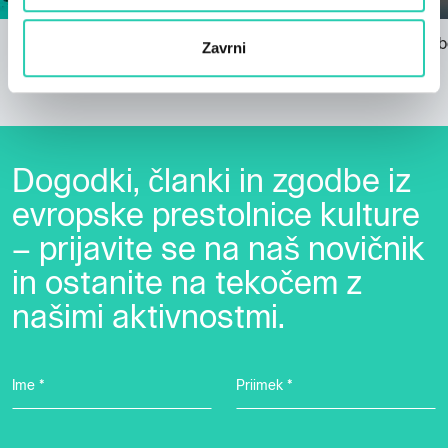
Manj kot 100 dni do goriškega
Brezmejne boz
Zavrni
spektakla!
GO!
20/11/2024
22/11/2024
Dogodki, članki in zgodbe iz
evropske prestolnice kulture
– prijavite se na naš novičnik
in ostanite na tekočem z
našimi aktivnostmi.
Ime *
Priimek *