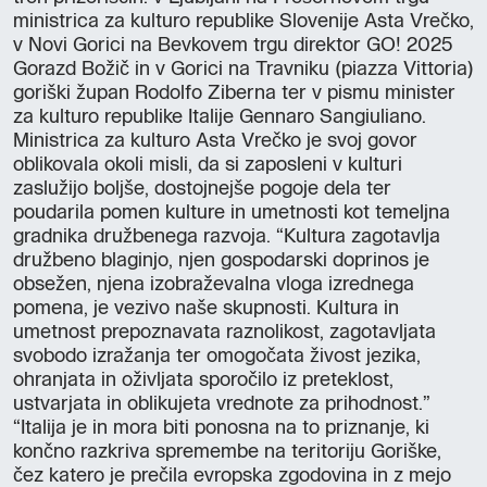
ministrica za kulturo republike Slovenije Asta Vrečko,
v Novi Gorici na Bevkovem trgu direktor GO! 2025
Gorazd Božič in v Gorici na Travniku (piazza Vittoria)
goriški župan Rodolfo Ziberna ter v pismu minister
za kulturo republike Italije Gennaro Sangiuliano.
Ministrica za kulturo Asta Vrečko je svoj govor
oblikovala okoli misli, da si zaposleni v kulturi
zaslužijo boljše, dostojnejše pogoje dela ter
poudarila pomen kulture in umetnosti kot temeljna
gradnika družbenega razvoja. “Kultura zagotavlja
družbeno blaginjo, njen gospodarski doprinos je
obsežen, njena izobraževalna vloga izrednega
pomena, je vezivo naše skupnosti. Kultura in
umetnost prepoznavata raznolikost, zagotavljata
svobodo izražanja ter omogočata živost jezika,
ohranjata in oživljata sporočilo iz preteklost,
ustvarjata in oblikujeta vrednote za prihodnost.”
“Italija je in mora biti ponosna na to priznanje, ki
končno razkriva spremembe na teritoriju Goriške,
čez katero je prečila evropska zgodovina in z mejo