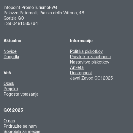
Infopoint PromoTurismoFVG
Palazzo Paternolli, Piazza della Vittoria, 48
Gorizia GO
+39 0481 535764
Aktualno
Informacije
Novice
Politika piškotkov
Dogodki
Pravilnik o zasebnosti
Nastavitve piškotkov
Anketa
Več
Dostopnost
Javni Zavod GO! 2025
Obisk
Projekti
Pogosta vprašanja
GO! 2025
O nas
Pridružite se nam
Sporočila za medije