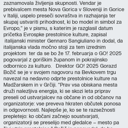
zaznamovala življenja skupnosti. Vendar je
prebivalcem mesta Nova Gorica v Sloveniji in Gorice
v Italiji, uspelo preseči sovraštva in razhajanja ter
skupaj ustvariti prihodnost, ki bo model in simbol za
Evropo,” je v pismu, s katerim je razglasil datum
pričetka Evrospke prestolnice kulture, zapisal
italijanski minister Gennaro Sangiuliano in dodal, da
italijanska vlada močno stoji za tem izrednim
projektom ter da se bo že 17. februarja o GO! 2025
pogovarjal z goriškim županom in pokrajinsko
odbornico za kulturo. Direktor GO! 2025 Gorazd
Božič se je v svojem nagovoru na Bevkovem trgu
navezal na nedavno odprte prestolnice kulture na
Madžarskem in v Grčiji. “Prav vsa obiskana mesta
druži nalezljiva energija, ki se skozi leta priprav
preseli od ustvarjalcev na občane in od občanov na
organizatorje: vse preveva hkraten občutek ponosa
in odgovornosti. Najlepše je, ko se te razsežnosti
prepletejo: ko občani začnejo soustvarjati,
organizatorji se preselijo med gledalce – mesto pa