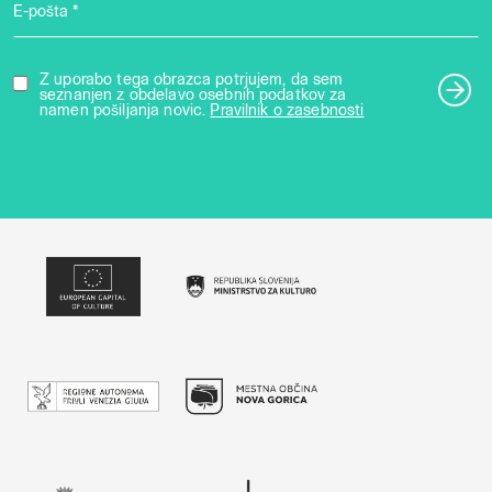
E-pošta *
Z uporabo tega obrazca potrjujem, da sem
seznanjen z obdelavo osebnih podatkov za
namen pošiljanja novic.
Pravilnik o zasebnosti