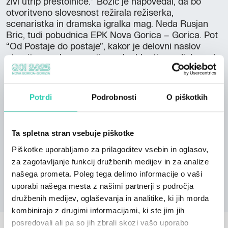
živi utrip prestolnice.” Božič je napovedal, da bo
otvoritveno slovesnost režirala režiserka,
scenaristka in dramska igralka mag. Neda Rusjan
Bric, tudi pobudnica EPK Nova Gorica – Gorica. Pot
“Od Postaje do postaje”, kakor je delovni naslov
otvoritvene slovesnosti, nas bo hkrati popeljala prek
najbolj pomenljivih krajev obeh Goric in napovedala
umetniške vrhunce leta 2025. Razglasitev datuma
začetka Evropske prestolnice kulture je potekala ob
Potrdi
Podrobnosti
O piškotkih
recitalu Prešernove poezije, ki ga Združenje
dramskih umetnikov Slovenije že 37. prireja ob
slovenskem kulturnem prazniku. Kolegom na
Ta spletna stran vsebuje piškotke
Prešernovem trgu v Ljubljani in Mariboru so se
pridružili tudi igralci Slovenskega narodnega
Piškotke uporabljamo za prilagoditev vsebin in oglasov,
gledališča Nova Gorica in njihovi gostje z obeh strani
za zagotavljanje funkcij družbenih medijev in za analize
nekdanje meje, sodelovala je tudi območna JSKD in
našega prometa. Poleg tega delimo informacije o vaši
vokalna skupina Ardeo.
uporabi našega mesta z našimi partnerji s področja
družbenih medijev, oglaševanja in analitike, ki jih morda
kombinirajo z drugimi informacijami, ki ste jim jih
posredovali ali pa so jih zbrali skozi vašo uporabo