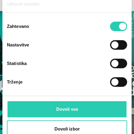
OSTALE NOVICE
njihovih storitev.
Izbira
Zahtevano
soglasja
Nastavitve
Statistika
Trženje
Dovoli vse
Dovoli izbor