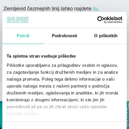
Zemljevid čezmejnih linij lahko najdete
tu
.
Potrdi
Podrobnosti
O piškotkih
Uvedli smo tudi novo
hop-on-hop-off
mednarodno
avtobusno linijo, ki je na voljo
tukaj
. Več informacij je
Ta spletna stran vsebuje piškotke
na voljo v zgibanki, ki je na voljo
tukaj
.
Piškotke uporabljamo za prilagoditev vsebin in oglasov,
za zagotavljanje funkcij družbenih medijev in za analize
našega prometa. Poleg tega delimo informacije o vaši
uporabi našega mesta z našimi partnerji s področja
OSTALE NOVICE
družbenih medijev, oglaševanja in analitike, ki jih morda
kombinirajo z drugimi informacijami, ki ste jim jih
posredovali ali pa so jih zbrali skozi vašo uporabo
njihovih storitev.