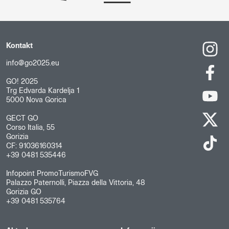
Kontakt
info@go2025.eu
GO! 2025
Trg Edvarda Kardelja 1
5000 Nova Gorica
GECT GO
Corso Italia, 55
Gorizia
CF: 91036160314
+39 0481 535446
Infopoint PromoTurismoFVG
Palazzo Paternolli, Piazza della Vittoria, 48
Gorizia GO
+39 0481 535764