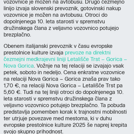
vozovnice je možen na avtobusu. Drugo čezmejno
linijo izvaja slovenski prevoznik, gotovinski nakup
vozovnice je možen na avtobusu. Otroci do
dopolnjenega 10. leta starosti v spremstvu
družinskega člana z veljavno vozovnico potujejo
brezplačno.
Obenem italijanski prevoznik v času evropske
prestolnice kulture izvaja
prevoze na direktni
čezmejni medkrajevni liniji Letališče Trst – Gorica –
Nova Gorica
. Vožnje na tej relaciji se izvajajo vsak
petek, soboto in nedeljo. Cena enkratne vozovnice
na relaciji Nova Gorica – Gorica znaša prav tako
1,70 €, na relaciji Nova Gorica – Letališče Trst pa
5,60 €. Tudi na tej liniji otroci do dopolnjenega 10.
leta starosti v spremstvu družinskega člana z
veljavno vozovnico potujejo brezplačno. Ta pobuda
predstavlja pomemben korak k trajnostni mobilnosti
ter utrjuje povezave med mestoma, ki v duhu
evropske prestolnice kulture 2025 še naprej krepita
svojo skupno prihodnost.