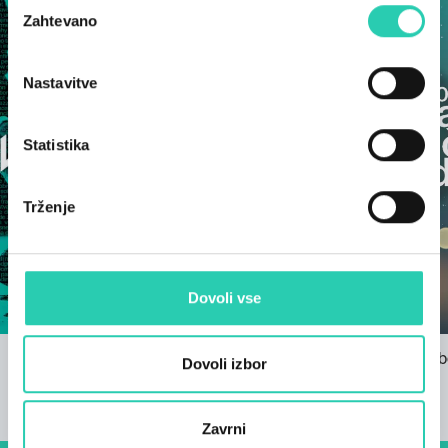
Izbira
Zahtevano
soglasja
Nastavitve
Statistika
Trženje
Dovoli vse
Manj kot 100 dni do goriškega
Brezmejne boz
Dovoli izbor
spektakla!
GO!
20/11/2024
22/11/2024
Zavrni