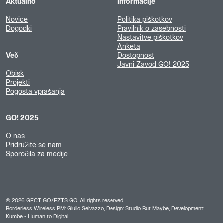
Aktualno
Informacije
Novice
Politika piškotkov
Dogodki
Pravilnik o zasebnosti
Nastavitve piškotkov
Anketa
Več
Dostopnost
Javni Zavod GO! 2025
Obisk
Projekti
Pogosta vprašanja
GO! 2025
O nas
Pridružite se nam
Sporočila za medije
©
2026
GECT GO/EZTS GO. All rights reserved.
Borderless Wireless PM: Giulio Selvazzo, Design:
Studio But Maybe
, Development:
Kumbe
- Human to Digital