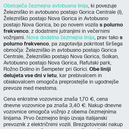
Obstoječa čezmejna avtobusna linija
, ki povezuje
Železniško in avtobusno postajo Gorica Centrale (I),
Železniško postajo Nova Gorica in Avtobusno
postajo Nova Gorica, bo po novem vozila
s polurno
frekvenco
, z dodatnimi jutranjimi in večernimi
vožnjami.
Nova dodatna čezmejna linija
, prav tako
s
polurno frekvenco
, pa zagotavlja pokritost širšega
območja: Železniško in avtobusno postajo Gorica
Centrale, Železniško postajo Nova Gorica, Solkan,
Avtobusno postajo Nova Gorica, Rafutski park,
Rožno Dolino in Šempeter pri Gorici.
Obe liniji
delujeta vse dni v letu
, kar prebivalcem in
obiskovalcem omogoča preprostejše in ugodnejše
prevoze med mestoma.
Cena enkratne vozovnice znaša 1,70 €, cena
dnevne vozovnice pa znaša 3,40 €. Nakup dnevne
vozovnice omogoča vožnjo z obema čezmejnima
linijama. Prvo čezmejno linijo izvaja italijanski
prevoznik z električnimi vozili. Brezgotovinski nakup