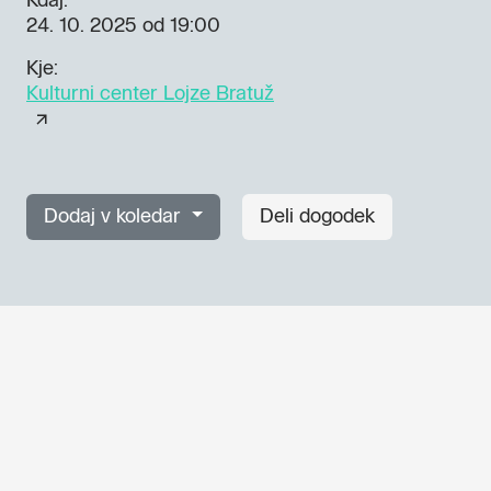
Kdaj:
24. 10. 2025
od 19:00
Kje:
Kulturni center Lojze Bratuž
Dodaj v koledar
Deli dogodek
Dogodki, članki in zgodbe iz
evropske prestolnice kulture 
prijavite se na naš novičnik in