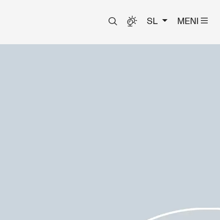
SL
MENI