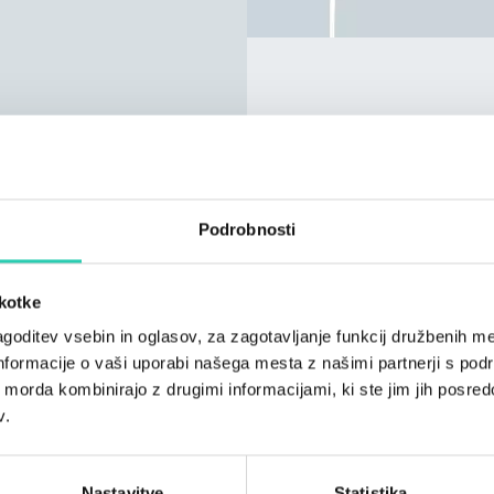
Zaključni gala koncer
Projekt Ljubkina Pot fin
2025 programa Interreg V
Podrobnosti
GO.
škotke
goditev vsebin in oglasov, za zagotavljanje funkcij družbenih me
nformacije o vaši uporabi našega mesta z našimi partnerji s pod
*** Objava dogodkov na s
ih morda kombinirajo z drugimi informacijami, ki ste jim jih posredov
so na voljo na tej
poveza
v.
informacij na tem splet
prevzema nobene odgovo
organizatorja dogodka in 
Nastavitve
Statistika