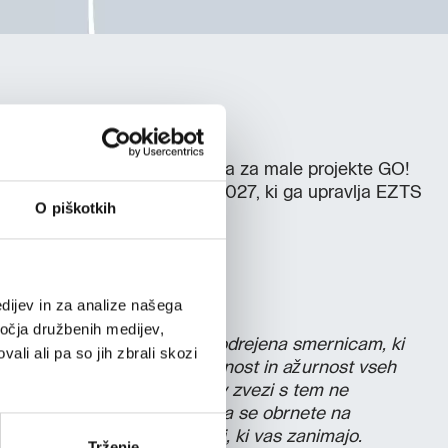
t projekta Ljubkina pot.
ancira Evropska unija iz Sklada za male projekte GO!
I-A Italija-Slovenija 2021–2027, ki ga upravlja EZTS
O piškotkih
dijev in za analize našega
ročja družbenih medijev,
pletni strani GO! 2025 je podrejena smernicam, ki
ali ali pa so jih zbrali skozi
vi
; ne moremo jamčiti za točnost in ažurnost vseh
nem mestu. Stran GO! 2025 v zvezi s tem ne
rnosti. Priporočamo vam, da se obrnete na
preverite točnost informacij, ki vas zanimajo.
Trženje