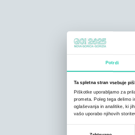
Potrdi
Ta spletna stran vsebuje pi
Piškotke uporabljamo za prila
prometa. Poleg tega delimo i
oglaševanja in analitike, ki j
vašo uporabo njihovih storite
Izbira
Zahtevano
soglasja