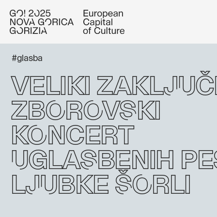
#glasba
Veliki zaključ
zborovski
koncert
uglasbenih pe
Ljubke Šorli