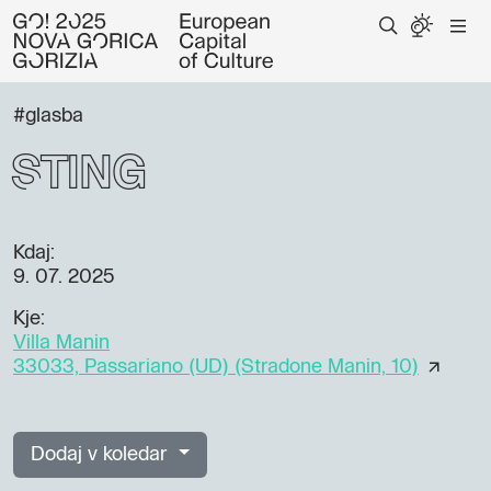
#glasba
Sting
Kdaj:
9. 07. 2025
Kje:
Villa Manin
33033, Passariano (UD) (Stradone Manin, 10)
Dodaj v koledar