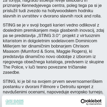
za tonyja, nagrado stoletja revije Billboard in
priznanje Kennedyjevega centra, poleg tega pa si je
prislužil tudi zvezdo na hollywoodskem hodniku
slavnih in uvrstitev v dvorano slavnih rock and rolla.
STING se je v svoji bogati karieri vedno odlikoval z
doslednim premikanjem meja glasbenih inovacij, zdaj
pa se predstavlja „STING 3.0“: projekt z virtuoznim
kitaristom in dolgoletnim sodelavcem Dominicom
Millerjem ter dinamičnim bobnarjem Chrisom
Maasom (Mumford & Sons, Maggie Rogers), ki
predstavlja dinamično novo obdobje z izborom iz
njegovega obsežnega kataloga, predvsem iz skupine
The Police, v luči tesno povezane tričlanske
zasedbe.
STING, ki je bil na svojem prvem severnoameriškem
postanku v dvorani Fillmore v Detroitu sprejet z
navdušenimi ocenami, napoveduje evropsko turnejo,
na kateri bo izvedel najbolj naelektrene hite in
raritete iz svoje brezčasne diskografije: eden od