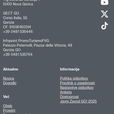
5000 Nova Gorica
GECT GO
Corso Italia, 55
Gorizia
CF: 91036160314
+39 0481 535446
Infopoint PromoTurismoFVG
Palazzo Paternolli, Piazza della Vittoria, 48
Gorizia GO
+39 0481 535764
Aktualno
Informacije
Novice
Politika piškotkov
Dogodki
Pravilnik o zasebnosti
Nastavitve piškotkov
Anketa
Več
Dostopnost
Javni Zavod GO! 2025
Obisk
Projekti