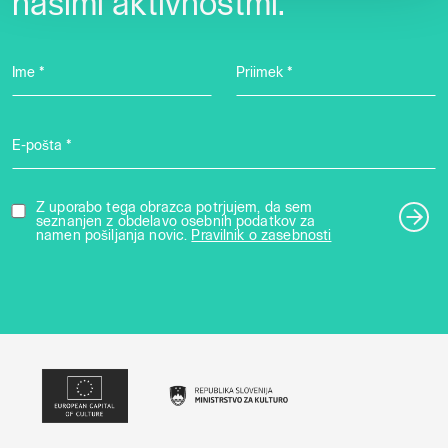
našimi aktivnostmi.
Ime *
Priimek *
E-pošta *
Z uporabo tega obrazca potrjujem, da sem
seznanjen z obdelavo osebnih podatkov za
namen pošiljanja novic.
Pravilnik o zasebnosti