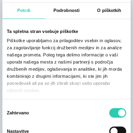
najbolj nestrpno pričakovanih datumov bo 9. julija
2025 v Vili Manin v Codroipu in bo eden od velikih
Potrdi
Podrobnosti
O piškotkih
dogodkov niza dogodkov „GO! 2025&FRIENDS“, ki
ga promovirata Dežela Furlanija Julijska krajina in
PromoTurismoFVG in ki bogati kulturno in glasbeno
Ta spletna stran vsebuje piškotke
ponudbo Evropske prestolnice kulture (Nova Gorica
- Gorica) v celotni deželi Furlaniji Julijski krajini.
Piškotke uporabljamo za prilagoditev vsebin in oglasov,
za zagotavljanje funkcij družbenih medijev in za analize
Vstopnice za koncert, ki je organiziran v sodelovanju
našega prometa. Poleg tega delimo informacije o vaši
s FVG Music Live in VignaPR, bodo od srede, 6.
uporabi našega mesta z našimi partnerji s področja
novembra, od 10. ure naprej naprodaj na spletnih
družbenih medijev, oglaševanja in analitike, ki jih morda
straneh Eilo.it, Ticketone.it, Ticketmaster.it,
kombinirajo z drugimi informacijami, ki ste jim jih
Vivaticket.it in mednarodni mreži Eventim.si, od
posredovali ali pa so jih zbrali skozi vašo uporabo
srede, 30. oktobra, je aktivna posebna predprodaja
njihovih storitev.
za člane Stingovega fan kluba (sting.com), od 10.
ure, 4. novembra, pa predprodaja za imetnike kartice
Mastercard (www.priceless.com/music).
Izbira
Zahtevano
soglasja
Nastavitve