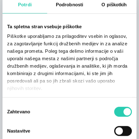
Potrdi
Podrobnosti
O piškotkih
18.45: Deljenje avtogramov in fotografiranje.
Priložnost za srečanje z znanimi obrazi
košarke in skupna obeležitev odprtja igrišča.
Ta spletna stran vsebuje piškotke
Šport in kultura brez meja!
Piškotke uporabljamo za prilagoditev vsebin in oglasov,
za zagotavljanje funkcij družbenih medijev in za analize
našega prometa. Poleg tega delimo informacije o vaši
uporabi našega mesta z našimi partnerji s področja
družbenih medijev, oglaševanja in analitike, ki jih morda
*** Objava dogodkov na spletni strani GO! 2025 je
kombinirajo z drugimi informacijami, ki ste jim jih
podrejena smernicam, ki so na voljo na tej
povezavi
;
posredovali ali pa so jih zbrali skozi vašo uporabo
ne moremo jamčiti za točnost in ažurnost vseh
njihovih storitev.
informacij na tem spletnem mestu. Stran GO! 2025 v
zvezi s tem ne prevzema nobene odgovornosti.
Izbira
Priporočamo vam, da se obrnete na organizatorja
Zahtevano
dogodka in preverite točnost informacij, ki vas
soglasja
zanimajo.
Nastavitve