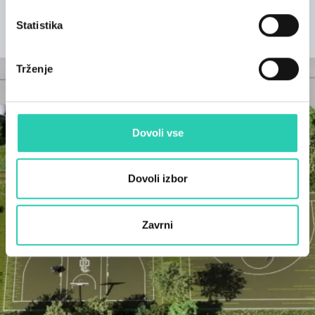
Statistika
ODKRIJTE PROJEKT
Trženje
Dovoli vse
Dovoli izbor
Zavrni