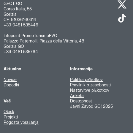
GECT GO
Corso Italia, 55
Gorizia
CF: 91036160314
+39 0481 535446
Infopoint PromoTurismoFVG
Palazzo Paternolli, Piazza della Vittoria, 48
Gorizia GO
+39 0481 535764
Aktualno
Informacije
Novice
Politika piškotkov
Dogodki
Pravilnik o zasebnosti
Nastavitve piškotkov
Anketa
Več
Dostopnost
Javni Zavod GO! 2025
Obisk
Projekti
Pogosta vprašanja