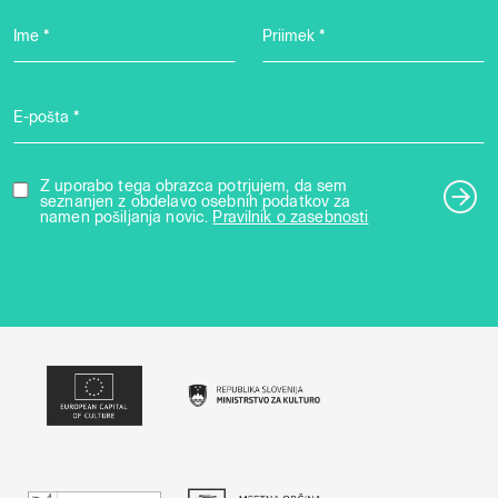
Ime *
Priimek *
E-pošta *
Z uporabo tega obrazca potrjujem, da sem
seznanjen z obdelavo osebnih podatkov za
namen pošiljanja novic.
Pravilnik o zasebnosti