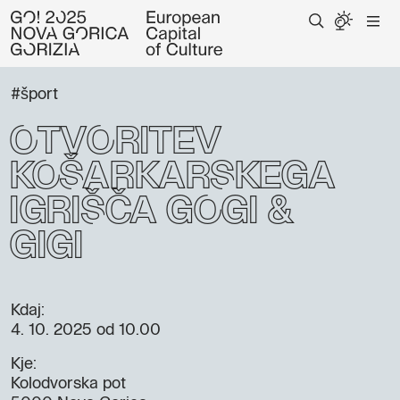
#šport
Otvoritev
košarkarskega
igrišča GOGI &
GIGI
Kdaj:
4. 10. 2025
od 10.00
Kje:
Kolodvorska pot