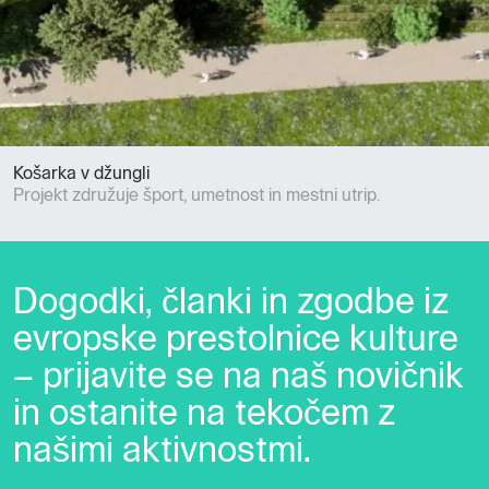
Košarka v džungli
Projekt združuje šport, umetnost in mestni utrip.
Dogodki, članki in zgodbe iz
evropske prestolnice kulture
– prijavite se na naš novičnik
in ostanite na tekočem z
našimi aktivnostmi.