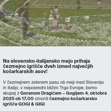
Na slovensko-italijansko mejo prihaja
čezmejno igrišče dveh izmed največjih
košarkarskih asov!
V čezmejnem zelenem pasu ob meji med Slovenijo
in Italijo, v neposredni bližini Trga Evrope, bomo
skupaj z
Goranom Dragićem – Gogijem
4. oktobra
2025 ob 17.00
otvorili
čezmejno košarkarsko
igrišče GOGI & GIGI
.