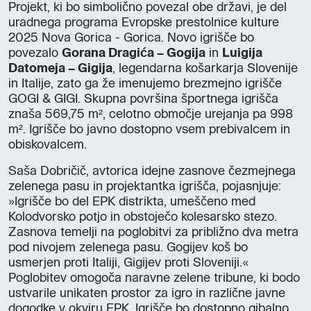
Projekt, ki bo simbolično povezal obe državi, je del
uradnega programa Evropske prestolnice kulture
2025 Nova Gorica - Gorica. Novo igrišče bo
povezalo
Gorana Dragića – Gogija
in
Luigija
Datomeja – Gigija
, legendarna košarkarja Slovenije
in Italije, zato ga že imenujemo brezmejno igrišče
GOGI & GIGI. Skupna površina športnega igrišča
znaša 569,75 m², celotno območje urejanja pa 998
m². Igrišče bo javno dostopno vsem prebivalcem in
obiskovalcem.
Saša Dobričič, avtorica idejne zasnove čezmejnega
zelenega pasu in projektantka igrišča, pojasnjuje:
»Igrišče bo del EPK distrikta, umeščeno med
Kolodvorsko potjo in obstoječo kolesarsko stezo.
Zasnova temelji na poglobitvi za približno dva metra
pod nivojem zelenega pasu. Gogijev koš bo
usmerjen proti Italiji, Gigijev proti Sloveniji.«
Poglobitev omogoča naravne zelene tribune, ki bodo
ustvarile unikaten prostor za igro in različne javne
dogodke v okviru EPK. Igrišče bo dostopno gibalno