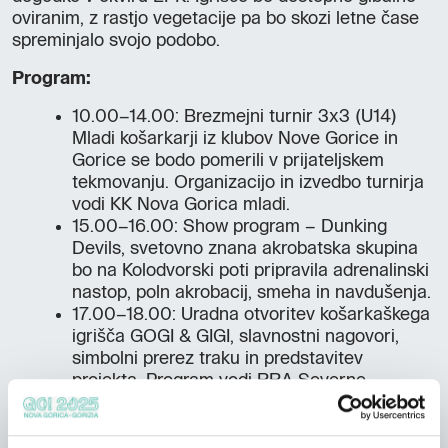
oviranim, z rastjo vegetacije pa bo skozi letne čase
spreminjalo svojo podobo.
Program:
10.00–14.00: Brezmejni turnir 3x3 (U14)
Mladi košarkarji iz klubov Nove Gorice in
Gorice se bodo pomerili v prijateljskem
tekmovanju. Organizacijo in izvedbo turnirja
vodi KK Nova Gorica mladi.
15.00–16.00: Show program – Dunking
Devils, svetovno znana akrobatska skupina
bo na Kolodvorski poti pripravila adrenalinski
nastop, poln akrobacij, smeha in navdušenja.
17.00–18.00: Uradna otvoritev košarkaškega
igrišča GOGI & GIGI, slavnostni nagovori,
simbolni prerez traku in predstavitev
projekta. Program vodi RRA Severne
Primorske.
18.00: Čas za medije, izjave za medije in
organizirano fotografiranje.