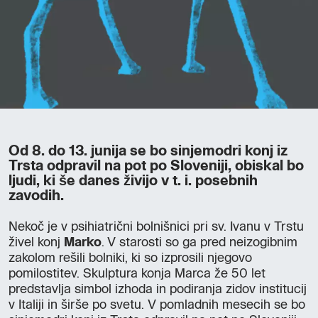
Od 8. do 13. junija se bo sinjemodri konj iz
Trsta odpravil na pot po Sloveniji, obiskal bo
ljudi, ki še danes živijo v t. i. posebnih
zavodih.
Nekoč je v psihiatrični bolnišnici pri sv. Ivanu v Trstu
živel konj
Marko
.
V starosti so ga pred neizogibnim
zakolom rešili bolniki, ki so izprosili njegovo
pomilostitev. Skulptura konja Marca že 50 let
predstavlja simbol izhoda in podiranja zidov institucij
v Italiji in širše po svetu. V pomladnih mesecih se bo