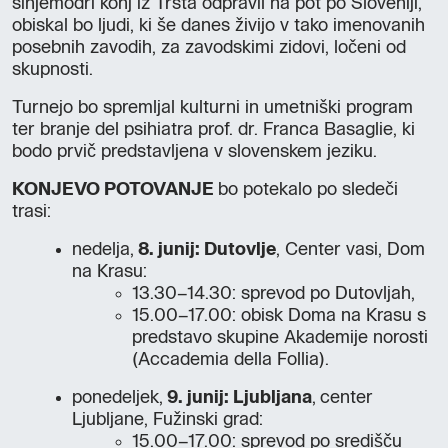
sinjemodri konj iz Trsta odpravil na pot po Sloveniji,
obiskal bo ljudi, ki še danes živijo v tako imenovanih
posebnih zavodih, za zavodskimi zidovi, ločeni od
skupnosti.
Turnejo bo spremljal kulturni in umetniški program
ter branje del psihiatra prof. dr. Franca Basaglie, ki
bodo prvič predstavljena v slovenskem jeziku.
KONJEVO POTOVANJE
bo potekalo po sledeči
trasi:
nedelja,
8. junij
: Dutovlje
, Center vasi, Dom
na Krasu:
13.30–14.30: sprevod po Dutovljah,
15.00–17.00: obisk Doma na Krasu s
predstavo skupine Akademije norosti
(Accademia della Follia).
ponedeljek,
9. junij: Ljubljana
, center
Ljubljane, Fužinski grad:
15.00–17.00: sprevod po središču