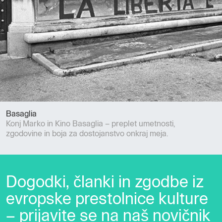
Basaglia
Konj Marko in Kino Basaglia – preplet umetnosti,
zgodovine in boja za dostojanstvo onkraj meja.
Dogodki, članki in zgodbe iz
evropske prestolnice kulture
– prijavite se na naš novičnik