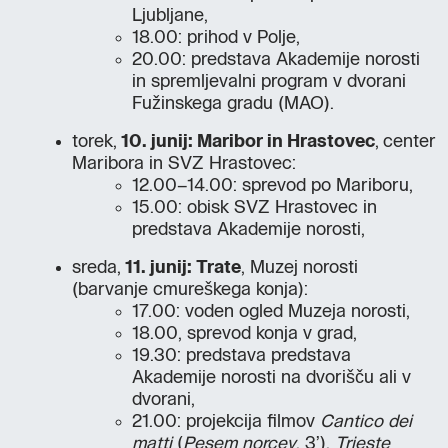
Ljubljane,
18.00: prihod v Polje,
20.00: predstava Akademije norosti
in spremljevalni program v dvorani
Fužinskega gradu (MAO).
torek,
10. junij: Maribor in Hrastovec
, center
Maribora in SVZ Hrastovec:
12.00–14.00: sprevod po Mariboru,
15.00: obisk SVZ Hrastovec in
predstava Akademije norosti,
sreda,
11. junij: Trate
, Muzej norosti
(barvanje cmureškega konja):
17.00: voden ogled Muzeja norosti,
18.00, sprevod konja v grad,
19.30: predstava predstava
Akademije norosti na dvorišču ali v
dvorani,
21.00: projekcija filmov
Cantico dei
matti
(
Pesem norcev
, 3’),
Trieste