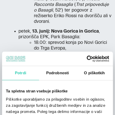
Racconta Basaglia
(
Trst pripoveduje
o Basagli
, 52’) ter pogovor z
režiserko Eriko Rossi na dvorišču ali v
dvorani.
petek,
13. junij: Nova Gorica in Gorica
,
prizorišča EPK, Park Basaglia:
18.00: sprevod konja po Novi Gorici
do Trga Evropa,
20.30: sprejem konja v Parku
Basaglia,
20.50: kratki film s prvega
popotovanja konja Marca po Sloveniji,
Potrdi
Podrobnosti
O piškotkih
21.00: projekcija Kina Basaglia:
Cantico dei matti
(
Pesem norcev
, 3’)
in
Noi siamo gli errori che permettono
Ta spletna stran vsebuje piškotke
la vostra intelligenza
(85’ ).
Piškotke uporabljamo za prilagoditev vsebin in oglasov,
za zagotavljanje funkcij družbenih medijev in za analize
našega prometa. Poleg tega delimo informacije o vaši