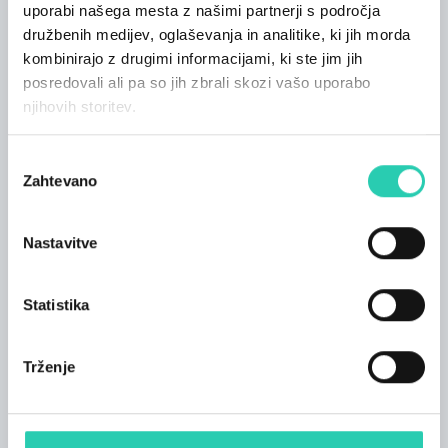
Kontakt
uporabi našega mesta z našimi partnerji s področja
družbenih medijev, oglaševanja in analitike, ki jih morda
Uradna spletna stran
kombinirajo z drugimi informacijami, ki ste jim jih
modrikonj.muzejnorosti.eu
posredovali ali pa so jih zbrali skozi vašo uporabo
njihovih storitev.
Elektronska pošta organizatorja
logar.nika@gmail.com
Izbira
Telefonska številka organizatorja
Zahtevano
soglasja
031337363
Nastavitve
*** Objava dogodkov na spletni strani GO! 2025 je
Statistika
podrejena smernicam, ki so na voljo na tej
povezavi
;
ne moremo jamčiti za točnost in ažurnost vseh
Trženje
informacij na tem spletnem mestu. Stran GO! 2025 v
zvezi s tem ne prevzema nobene odgovornosti.
Priporočamo vam, da se obrnete na organizatorja
dogodka in preverite točnost informacij, ki vas