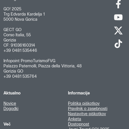
GO! 2025
Trg Edvarda Kardelja 1
5000 Nova Gorica
GECT GO
Corso Italia, 55
Gorizia
CF: 91036160314
+39 0481 535446
Infopoint PromoTurismoFVG
Palazzo Paternolli, Piazza della Vittoria, 48
Gorizia GO
+39 0481 535764
Aktualno
Informacije
Novice
Politika piškotkov
Dogodki
Pravilnik o zasebnosti
Nastavitve piškotkov
Anketa
Več
Dostopnost