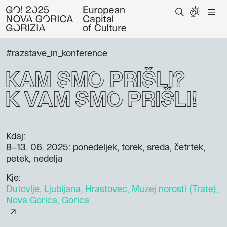
#razstave_in_konference
Kam smo prišli?
K vam smo prišli!
Kdaj:
8–13. 06. 2025
: ponedeljek, torek, sreda, četrtek,
petek, nedelja
Kje:
Dutovlje, Ljubljana, Hrastovec, Muzej norosti (Trate),
Nova Gorica, Gorica