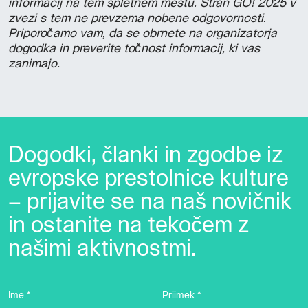
informacij na tem spletnem mestu. Stran GO! 2025 v
zvezi s tem ne prevzema nobene odgovornosti.
Priporočamo vam, da se obrnete na organizatorja
dogodka in preverite točnost informacij, ki vas
zanimajo.
Dogodki, članki in zgodbe iz
evropske prestolnice kulture
– prijavite se na naš novičnik
in ostanite na tekočem z
našimi aktivnostmi.
Ime *
Priimek *