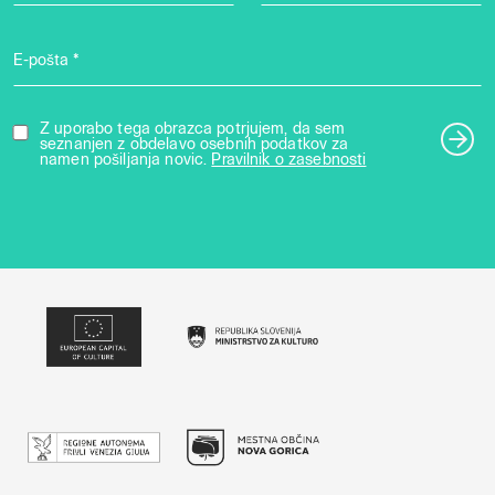
E-pošta *
Z uporabo tega obrazca potrjujem, da sem
seznanjen z obdelavo osebnih podatkov za
namen pošiljanja novic.
Pravilnik o zasebnosti