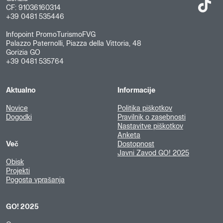
CF: 91036160314
+39 0481 535446
Infopoint PromoTurismoFVG
Palazzo Paternolli, Piazza della Vittoria, 48
Gorizia GO
+39 0481 535764
Aktualno
Informacije
Novice
Politika piškotkov
Dogodki
Pravilnik o zasebnosti
Nastavitve piškotkov
Anketa
Več
Dostopnost
Javni Zavod GO! 2025
Obisk
Projekti
Pogosta vprašanja
GO! 2025