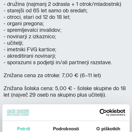
- družina (najmanj 2 odrasla + 1 otrok/mladostnik)
- starejši od 65 let samo ob sredah;
- otroci, stari od 12 do 18 let;
- organi pregona;
- spremljevalci invalidov;
- novinarji z izkaznico;
- učitelji;
- imetniki FVG kartice;
- akreditirani novinarji;
- sporazumi s podjetji in/ali partnerji razstave.
Znižana cena za otroke: 7,00 € (6–11 let)
Znižana šolska cena: 5,00 € - šolske skupine do 18
let (največ 29 oseb na skupino plus učitelji).
Znižana cena za študente: 11,00 €, velja od
ponedeljka do četrtka, ob predložitvi univerzitetne
izkaznice.
Potrdi
Podrobnosti
O piškotkih