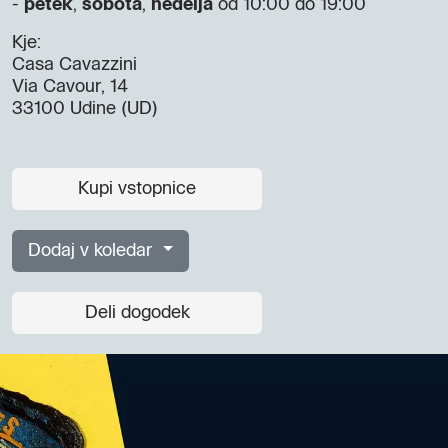
-
petek
,
sobota
,
nedelja
od 10:00 do 19:00
Kje:
Casa Cavazzini
Via Cavour, 14
33100 Udine (UD)
Kupi vstopnice
Dodaj v koledar
Deli dogodek