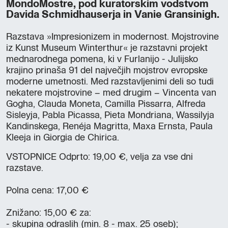
MondoMostre, pod kuratorskim vodstvom
Davida Schmidhauserja in Vanie Gransinigh.
Razstava »Impresionizem in modernost. Mojstrovine
iz Kunst Museum Winterthur« je razstavni projekt
mednarodnega pomena, ki v Furlanijo - Julijsko
krajino prinaša 91 del največjih mojstrov evropske
moderne umetnosti. Med razstavljenimi deli so tudi
nekatere mojstrovine – med drugim – Vincenta van
Gogha, Clauda Moneta, Camilla Pissarra, Alfreda
Sisleyja, Pabla Picassa, Pieta Mondriana, Wassilyja
Kandinskega, Renéja Magritta, Maxa Ernsta, Paula
Kleeja in Giorgia de Chirica.
VSTOPNICE Odprto: 19,00 €, velja za vse dni
razstave.
Polna cena: 17,00 €
Znižano: 15,00 € za:
- skupina odraslih (min. 8 - max. 25 oseb);