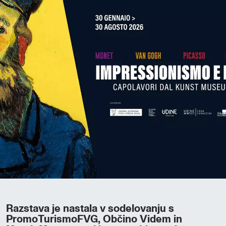
Razstava je nastala v sodelovanju s
PromoTurismoFVG, Občino Videm in