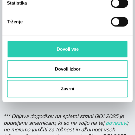
Statistika
Informacije:
info.mostra@promoturismo.fvg.it
Trženje
Vstopnice
Kupi vstopnice
Dovoli vse
Kontakt
Dovoli izbor
Uradna spletna stran
info.mostra@promoturismo.fvg.it
Zavrni
*** Objava dogodkov na spletni strani GO! 2025 je
podrejena smernicam, ki so na voljo na tej
povezavi
;
ne moremo jamčiti za točnost in ažurnost vseh