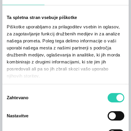
Brezplačno: 0,00 € (nič evrov/00), za:
- otroci, mlajši od 6 let;
- člani ICOM-a;
Ta spletna stran vsebuje piškotke
- invalidi, ki imajo invalidsko izkaznico
Piškotke uporabljamo za prilagoditev vsebin in oglasov,
- imetniki vabil/brezplačnih kuponov;
za zagotavljanje funkcij družbenih medijev in za analize
- dva spremljevalca za vsako šolsko skupino;
- turistični vodniki z izkaznico.
našega prometa. Poleg tega delimo informacije o vaši
uporabi našega mesta z našimi partnerji s področja
Individualni vodeni ogledi
družbenih medijev, oglaševanja in analitike, ki jih morda
Vodeni ogledi za skupine in šole
kombinirajo z drugimi informacijami, ki ste jim jih
posredovali ali pa so jih zbrali skozi vašo uporabo
njihovih storitev.
ODPIRALNI ČAS:
Izbira
Od torka do četrtka, od 10.00 do 18.00
Zahtevano
Od petka do nedelje, od 10.00 do 19.00
soglasja
Zaprto ob ponedeljkih
Posebne otvoritve: ponedeljek, 16. februarja;
Nastavitve
velikonočna nedelja in velikonočni ponedeljek; 1.
maja in ponedeljek, 1. junija 2026