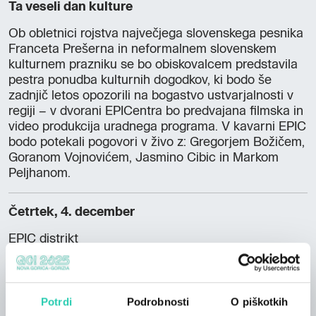
Ta veseli dan kulture
Ob obletnici rojstva največjega slovenskega pesnika
Franceta Prešerna in neformalnem slovenskem
kulturnem prazniku se bo obiskovalcem predstavila
pestra ponudba kulturnih dogodkov, ki bodo še
zadnjič letos opozorili na bogastvo ustvarjalnosti v
regiji – v dvorani EPICentra bo predvajana filmska in
video produkcija uradnega programa. V kavarni EPIC
bodo potekali pogovori v živo z: Gregorjem Božičem,
Goranom Vojnovićem, Jasmino Cibic in Markom
Peljhanom.
Četrtek, 4. december
EPIC distrikt
EPK po EPK-ju – javni posvet o dediščini EPK
Strokovni posvet bo namenjen vprašanju, kaj ostaja
Potrdi
Podrobnosti
O piškotkih
po EPK: infrastrukturni, družbeni in kulturni učinki,