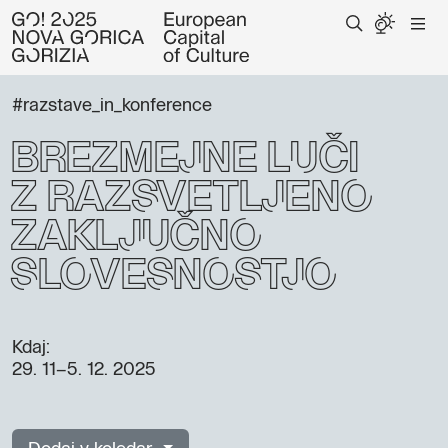
#razstave_in_konference
Brezmejne luči
z razsvetljeno
zaključno
slovesnostjo
Kdaj:
29. 11–5. 12. 2025