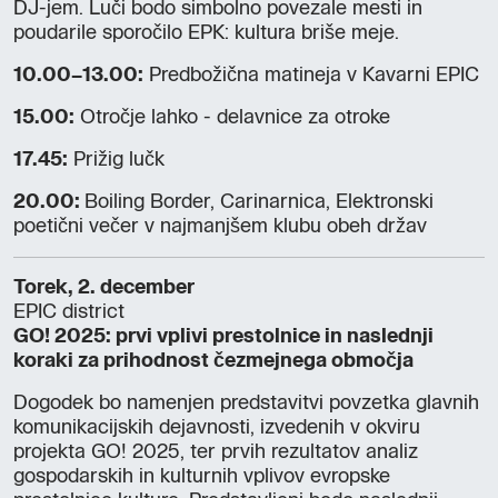
DJ-jem. Luči bodo simbolno povezale mesti in
poudarile sporočilo EPK: kultura briše meje.
10.00–13.00:
Predbožična matineja v Kavarni EPIC
15.00:
Otročje lahko - delavnice za otroke
17.45:
Prižig lučk
20.00:
Boiling Border, Carinarnica, Elektronski
poetični večer v najmanjšem klubu obeh držav
Torek, 2. december
EPIC district
GO! 2025: prvi vplivi prestolnice in naslednji
koraki za prihodnost čezmejnega območja
Dogodek bo namenjen predstavitvi povzetka glavnih
komunikacijskih dejavnosti, izvedenih v okviru
projekta GO! 2025, ter prvih rezultatov analiz
gospodarskih in kulturnih vplivov evropske