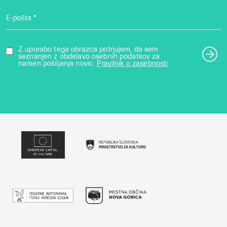
E-pošta *
Z uporabo tega obrazca potrjujem, da sem
seznanjen z obdelavo osebnih podatkov za
namen pošiljanja novic.
Pravilnik o zasebnosti