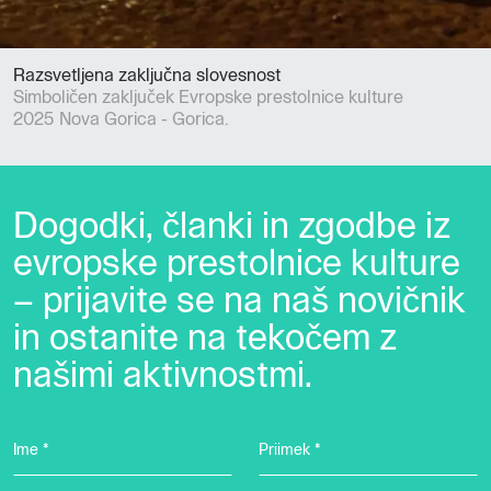
Razsvetljena zaključna slovesnost
Simboličen zaključek Evropske prestolnice kulture
2025 Nova Gorica - Gorica.
Dogodki, članki in zgodbe iz
evropske prestolnice kulture
– prijavite se na naš novičnik
in ostanite na tekočem z
našimi aktivnostmi.
Ime *
Priimek *