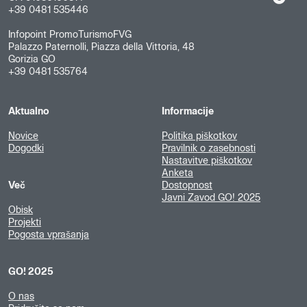
+39 0481 535446
Infopoint PromoTurismoFVG
Palazzo Paternolli, Piazza della Vittoria, 48
Gorizia GO
+39 0481 535764
Aktualno
Informacije
Novice
Politika piškotkov
Dogodki
Pravilnik o zasebnosti
Nastavitve piškotkov
Anketa
Več
Dostopnost
Javni Zavod GO! 2025
Obisk
Projekti
Pogosta vprašanja
GO! 2025
O nas