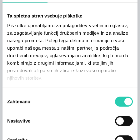
nove čezmejne povezave ter prihodnost kulturnih
institucij v skupnem prostoru obeh Goric. Več o
Ta spletna stran vsebuje piškotke
dogodku si lahko preberete
tukaj
.
Piškotke uporabljamo za prilagoditev vsebin in oglasov,
13:00–14:15
GO! Borderless - Gremo čezmejno
–
za zagotavljanje funkcij družbenih medijev in za analize
raziskovanje pomena in preobrazbene moči
našega prometa. Poleg tega delimo informacije o vaši
brezmejnega kulturnega pristopa.
uporabi našega mesta z našimi partnerji s področja
14.20–15.35
Čezmejna somestja
– razprava o tem,
družbenih medijev, oglaševanja in analitike, ki jih morda
kako graditi močan in trajnosten kulturni ekosistem v
kombinirajo z drugimi informacijami, ki ste jim jih
regiji, ki deli skupne prostore in skupnost.
posredovali ali pa so jih zbrali skozi vašo uporabo
njihovih storitev.
15.45–17.00
Kako dolgo traja leto Evropske
prestolnice kulture?
– vpogled v ustvarjanje trajne
dediščine in ohranjanje zagona po koncu leta EPK.
Izbira
Zahtevano
soglasja
Petek, 5. december
Nastavitve
Trg Evrope in EPIC distrikt
Zaključna slovesnost in Brezmejna zabava