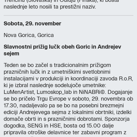
Trenčinu (Slovaška) in Ouluju (Finska), ki bosta
naslednje leto nosili ta prestižni naziv.
Sobota, 29. november
Nova Gorica, Gorica
Slavnostni prižig lučk obeh Goric in Andrejev
sejem
Teden se bo začel s tradicionalnim prižigom
prazničnih lučk in z umetniškimi svetlobnimi
instalacijami v produkciji in koordinaciji zavoda R.o.R,
ki je izbral naslednje sodelujoče umetnike:
LuMenArtist, Lumoskop_lab in NiNABRi©. Dogajanje
se bo pričelo Trgu Evrope v soboto, 29. novembra ob
17.30, nadaljevalo pa se bo na posebni brezmejni
ediciji Andrejevega sejma z lokalnimi obrtniki, izdelki
domače obrti in s prazničnimi dobrotami. Sponzorja
dogodka, SENG in HSE, bosta od 15.00 dalje
pripravila otroške delavnice ter zabavni program z