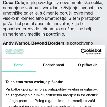
Coca-Cole
, in jih povzdignil v nove umetniške oblike,
namenjene vstopu v vsakdanje življenje javnosti in v
umetniške galerije, s čimer je porušil ovire med
visoko in komercialno umetnostjo. S tem pristopom
je Warhol postal absolutni inovator, ki je bil
sposoben predvideti dinamiko družbe, vse bolj
usmerjene v medije in potrošnjo.
Andy Warhol.
Beyond Borders
je potopitveno
potovanje, zasnovano tako, da vsakemu obiskovalcu
ponudi vizualno in čustveno močno izkušnjo, ki
presega časovne in kulturne meje ter vabi k
raziskovanju sveta z enako radovednostjo in
Potrdi
Podrobnosti
O piškotkih
odprtostjo, ki sta bili značilni za Warhola samega.
ODPIRALNI ČAS
Ta spletna stran vsebuje piškotke
Vsak dan od 9. do 20. ure (blagajna zapre ob 19. uri)
Piškotke uporabljamo za prilagoditev vsebin in oglasov,
za zagotavljanje funkcij družbenih medijev in za analize
VSTOPNINA
našega prometa. Poleg tega delimo informacije o vaši
Redna 12,00 EUR
uporabi našega mesta z našimi partnerji s področja