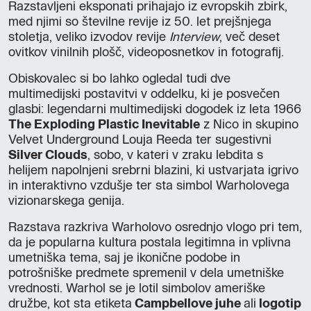
Razstavljeni eksponati prihajajo iz evropskih zbirk,
med njimi so številne revije iz 50. let prejšnjega
stoletja, veliko izvodov revije
Interview
, več deset
ovitkov vinilnih plošč, videoposnetkov in fotografij.
Obiskovalec si bo lahko ogledal tudi dve
multimedijski postavitvi v oddelku, ki je posvečen
glasbi: legendarni multimedijski dogodek iz leta 1966
The Exploding Plastic Inevitable
z Nico in skupino
Velvet Underground Louja Reeda ter sugestivni
Silver Clouds
, sobo, v kateri v zraku lebdita s
helijem napolnjeni srebrni blazini, ki ustvarjata igrivo
in interaktivno vzdušje ter sta simbol Warholovega
vizionarskega genija.
Razstava razkriva Warholovo osrednjo vlogo pri tem,
da je popularna kultura postala legitimna in vplivna
umetniška tema, saj je ikonične podobe in
potrošniške predmete spremenil v dela umetniške
vrednosti. Warhol se je lotil simbolov ameriške
družbe, kot sta etiketa
Campbellove juhe
ali
logotip