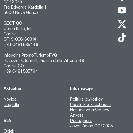
GO! 2025
Trg Edvarda Kardelja 1
5000 Nova Gorica
GECT GO
Corso Italia, 55
Gorizia
CF: 91036160314
+39 0481 535446
Infopoint PromoTurismoFVG
Palazzo Paternolli, Piazza della Vittoria, 48
Gorizia GO
+39 0481 535764
Aktualno
Informacije
Novice
Politika piškotkov
Dogodki
Pravilnik o zasebnosti
Nastavitve piškotkov
Anketa
Več
Dostopnost
Javni Zavod GO! 2025
Obisk