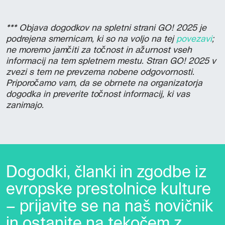
*** Objava dogodkov na spletni strani GO! 2025 je
podrejena smernicam, ki so na voljo na tej
povezavi
;
ne moremo jamčiti za točnost in ažurnost vseh
informacij na tem spletnem mestu. Stran GO! 2025 v
zvezi s tem ne prevzema nobene odgovornosti.
Priporočamo vam, da se obrnete na organizatorja
dogodka in preverite točnost informacij, ki vas
zanimajo.
Dogodki, članki in zgodbe iz
evropske prestolnice kulture
– prijavite se na naš novičnik
in ostanite na tekočem z