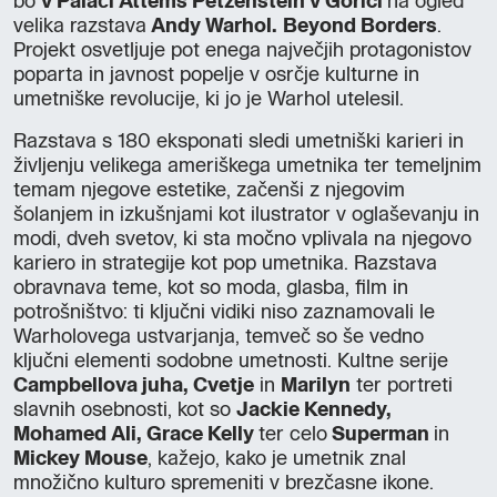
bo
v Palači Attems Petzenstein v Gorici
na ogled
velika razstava
Andy Warhol.
Beyond Borders
.
Projekt osvetljuje pot enega največjih protagonistov
poparta in javnost popelje v osrčje kulturne in
umetniške revolucije, ki jo je Warhol utelesil.
Razstava s 180 eksponati sledi umetniški karieri in
življenju velikega ameriškega umetnika ter temeljnim
temam njegove estetike, začenši z njegovim
šolanjem in izkušnjami kot ilustrator v oglaševanju in
modi, dveh svetov, ki sta močno vplivala na njegovo
kariero in strategije kot pop umetnika. Razstava
obravnava teme, kot so moda, glasba, film in
potrošništvo: ti ključni vidiki niso zaznamovali le
Warholovega ustvarjanja, temveč so še vedno
ključni elementi sodobne umetnosti. Kultne serije
Campbellova juha, Cvetje
in
Marilyn
ter portreti
slavnih osebnosti, kot so
Jackie Kennedy,
Mohamed Ali, Grace Kelly
ter celo
Superman
in
Mickey Mouse
, kažejo, kako je umetnik znal
množično kulturo spremeniti v brezčasne ikone.