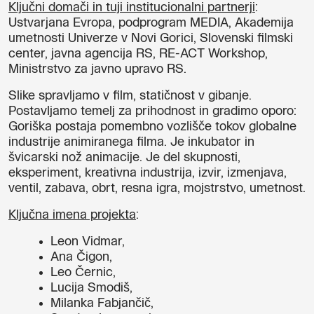
Ključni domači in tuji institucionalni partnerji
:
Ustvarjana Evropa, podprogram MEDIA, Akademija
umetnosti Univerze v Novi Gorici, Slovenski filmski
center, javna agencija RS, RE-ACT Workshop,
Ministrstvo za javno upravo RS.
Slike spravljamo v film, statičnost v gibanje.
Postavljamo temelj za prihodnost in gradimo oporo:
Goriška postaja pomembno vozlišče tokov globalne
industrije animiranega filma. Je inkubator in
švicarski nož animacije. Je del skupnosti,
eksperiment, kreativna industrija, izvir, izmenjava,
ventil, zabava, obrt, resna igra, mojstrstvo, umetnost.
Ključna imena projekta
:
Leon Vidmar,
Ana Čigon,
Leo Černic,
Lucija Smodiš,
Milanka Fabjančič,