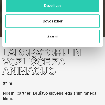
Dovoli vse
Dovoli izbor
Domov
Projekti
Laboratorij in vozlišče za animacijo
Zavrni
Laboratorij in
vozlišče za
animacijo
#film
Nosilni partner
: Društvo slovenskega animiranega
filma.