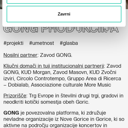
Domov
Projekti
GONG Produkciija
Zavrni
GONG Produkciija
#projekti
#umetnost
#glasba
Nosilni partner
: Zavod GONG.
Ključni domači in tuji institucionalni partnerji
: Zavod
GONG, KUD Morgan, Zavod Masovn, KUD Zvočni
izviri, Circolo Controtempo, Gruppo Area di Ricerca
– Dobialab, Associazione culturale More Music
Prizorišče
: Trg Evrope in številni drugi trgi, gradovi in
neodkriti kotički somestja obeh Goric.
GONG
je povezovalna platforma, ki združuje
nevladne organizacije iz Nove Gorice in Gorice, ki so
aktivne na področju organizacije koncertov in