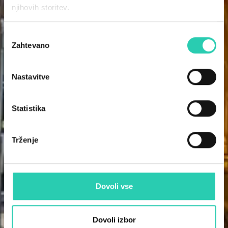
njihovih storitev.
Izbira
Zahtevano
soglasja
Nastavitve
Statistika
Trženje
Dovoli vse
Dovoli izbor