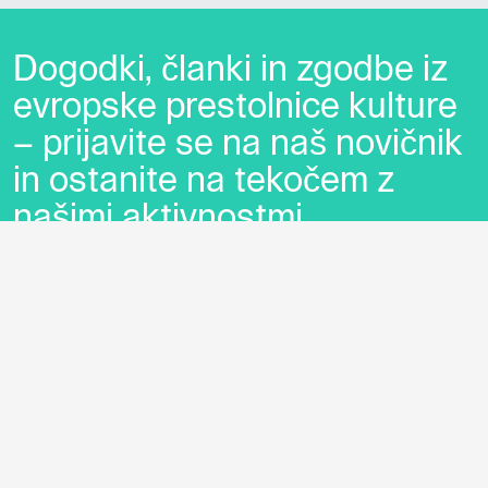
Dogodki, članki in zgodbe iz
evropske prestolnice kulture
– prijavite se na naš novičnik
in ostanite na tekočem z
našimi aktivnostmi.
Ime *
Priimek *
E-pošta *
Z uporabo tega obrazca potrjujem, da sem
seznanjen z obdelavo osebnih podatkov za
namen pošiljanja novic.
Pravilnik o zasebnosti