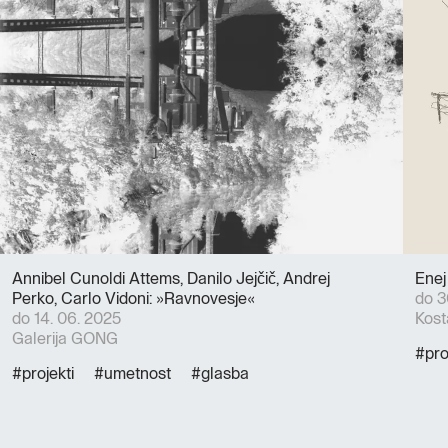
Annibel Cunoldi Attems, Danilo Jejčič, Andrej
Enej
Perko, Carlo Vidoni: »Ravnovesje«
do 3
do 14. 06. 2025
Kost
Galerija GONG
#pro
#projekti
#umetnost
#glasba