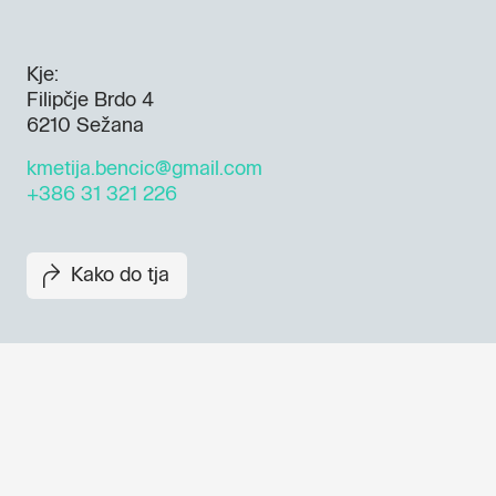
Kje:
Filipčje Brdo 4
6210 Sežana
kmetija.bencic@gmail.com
+386 31 321 226
Kako do tja
Dogodki, članki in zgodbe iz
evropske prestolnice kulture 