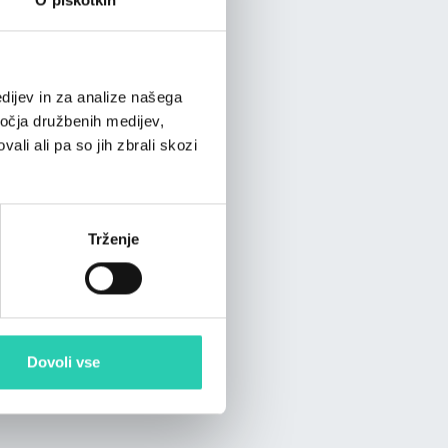
dijev in za analize našega
ročja družbenih medijev,
ali ali pa so jih zbrali skozi
Trženje
Dovoli vse