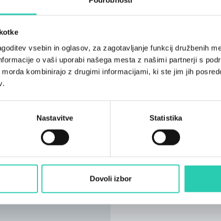
škotke
goditev vsebin in oglasov, za zagotavljanje funkcij družbenih me
nformacije o vaši uporabi našega mesta z našimi partnerji s pod
ih morda kombinirajo z drugimi informacijami, ki ste jim jih posredov
v.
Nastavitve
Statistika
Dovoli izbor