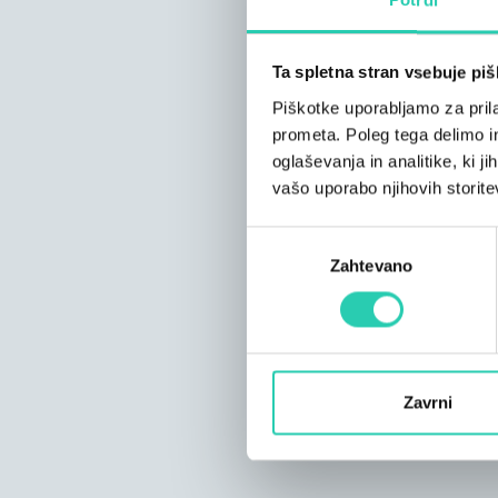
Ta spletna stran vsebuje pi
Piškotke uporabljamo za prila
prometa. Poleg tega delimo i
oglaševanja in analitike, ki j
vašo uporabo njihovih storite
Izbira
Zahtevano
soglasja
Zavrni