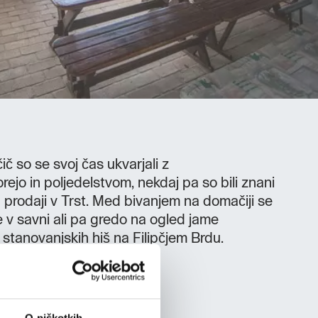
č so se svoj čas ukvarjali z
rejo in poljedelstvom, nekdaj pa so bili znani
n prodaji v Trst. Med bivanjem na domačiji se
e v savni ali pa gredo na ogled jame
tanovanjskih hiš na Filipčjem Brdu.
O piškotkih