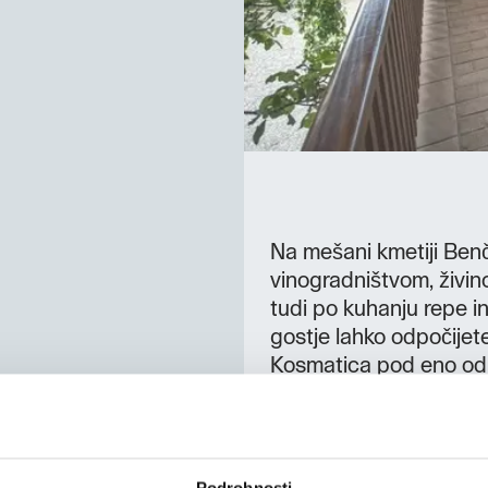
Na mešani kmetiji Benči
vinogradništvom, živino
tudi po kuhanju repe i
gostje lahko odpočijet
Kosmatica pod eno od s
Podrobnosti