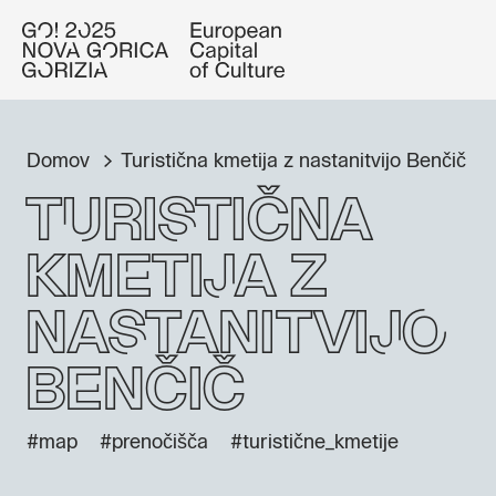
Domov
Turistična kmetija z nastanitvijo Benčič
Turistična
kmetija z
nastanitvijo
Benčič
#map
#prenočišča
#turistične_kmetije