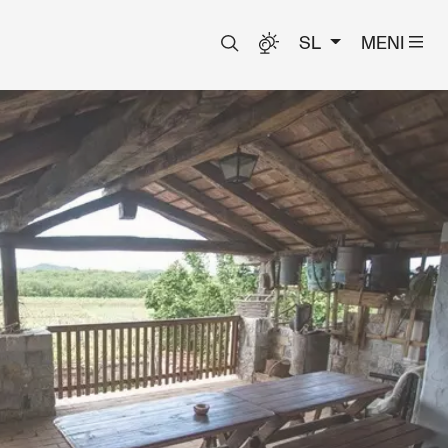
SL
MENI