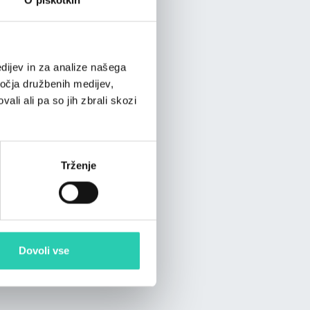
dijev in za analize našega
ročja družbenih medijev,
ali ali pa so jih zbrali skozi
Trženje
Dovoli vse