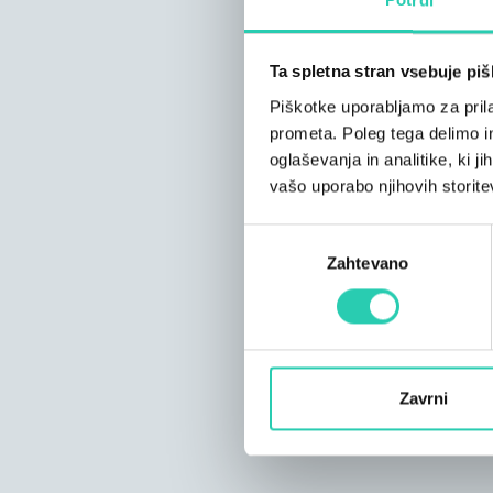
Ta spletna stran vsebuje pi
Piškotke uporabljamo za prila
prometa. Poleg tega delimo i
oglaševanja in analitike, ki j
vašo uporabo njihovih storite
Izbira
Zahtevano
soglasja
Zavrni