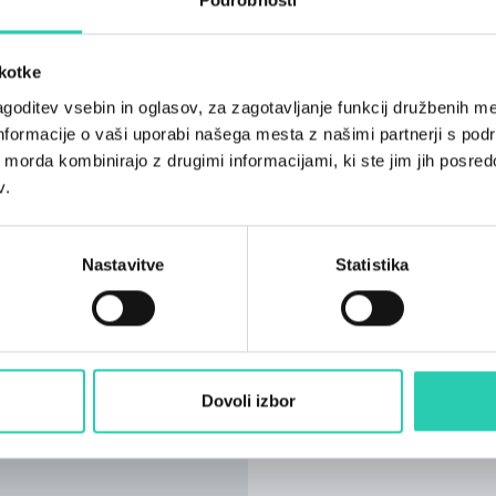
škotke
goditev vsebin in oglasov, za zagotavljanje funkcij družbenih me
nformacije o vaši uporabi našega mesta z našimi partnerji s pod
ih morda kombinirajo z drugimi informacijami, ki ste jim jih posredov
v.
Nastavitve
Statistika
Dovoli izbor