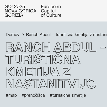
Domov
Ranch Abdul – turistična kmetija z nastani
Ranch Abdul –
turistična
kmetija z
nastanitvijo
#map
#prenočišča
#turistične_kmetije