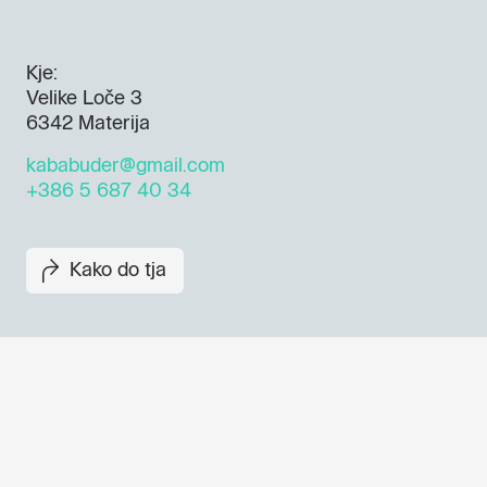
Kje:
Velike Loče 3
6342 Materija
kababuder@gmail.com
+386 5 687 40 34
Kako do tja
Dogodki, članki in zgodbe iz
evropske prestolnice kulture 