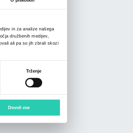
dijev in za analize našega
ročja družbenih medijev,
ali ali pa so jih zbrali skozi
Trženje
Dovoli vse