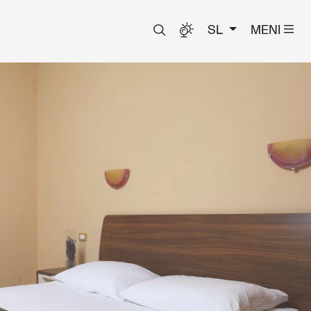
SL
MENI