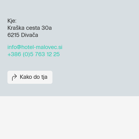
Kje:
Kraška cesta 30a
6215 Divača
info@hotel-malovec.si
+386 (0)5 763 12 25
Kako do tja
Dogodki, članki in zgodbe iz
evropske prestolnice kulture 