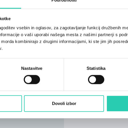
škotke
goditev vsebin in oglasov, za zagotavljanje funkcij družbenih me
nformacije o vaši uporabi našega mesta z našimi partnerji s pod
ih morda kombinirajo z drugimi informacijami, ki ste jim jih posredov
v.
Nastavitve
Statistika
Dovoli izbor