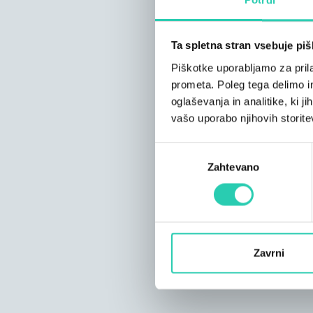
Ta spletna stran vsebuje pi
Piškotke uporabljamo za prila
prometa. Poleg tega delimo i
oglaševanja in analitike, ki j
vašo uporabo njihovih storite
Izbira
Zahtevano
soglasja
Zavrni