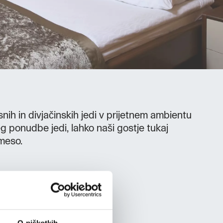
h in divjačinskih jedi v prijetnem ambientu
g ponudbe jedi, lahko naši gostje tukaj
 meso.
O piškotkih