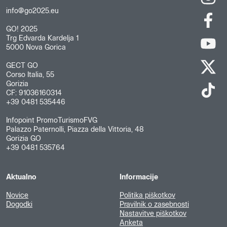
info@go2025.eu
GO! 2025
Trg Edvarda Kardelja 1
5000 Nova Gorica
GECT GO
Corso Italia, 55
Gorizia
CF: 91036160314
+39 0481 535446
Infopoint PromoTurismoFVG
Palazzo Paternolli, Piazza della Vittoria, 48
Gorizia GO
+39 0481 535764
Aktualno
Informacije
Novice
Politika piškotkov
Dogodki
Pravilnik o zasebnosti
Nastavitve piškotkov
Anketa