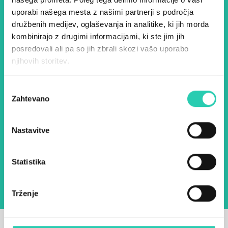
– prijavite se na naš novičnik
uporabi našega mesta z našimi partnerji s področja
in ostanite na tekočem z
družbenih medijev, oglaševanja in analitike, ki jih morda
kombinirajo z drugimi informacijami, ki ste jim jih
našimi aktivnostmi.
posredovali ali pa so jih zbrali skozi vašo uporabo
njihovih storitev.
Ime *
Priimek *
Izbira
Zahtevano
soglasja
E-pošta *
Nastavitve
Z uporabo tega obrazca potrjujem, da sem
seznanjen z obdelavo osebnih podatkov za
namen pošiljanja novic.
Pravilnik o zasebnosti
Statistika
Trženje