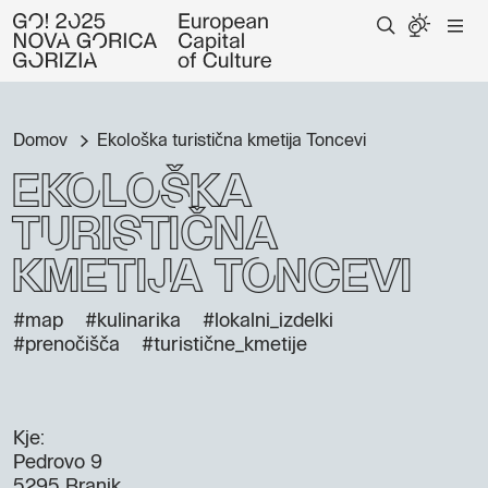
Domov
Ekološka turistična kmetija Toncevi
Ekološka
turistična
kmetija Toncevi
#map
#kulinarika
#lokalni_izdelki
#prenočišča
#turistične_kmetije
Kje:
Pedrovo 9
5295 Branik