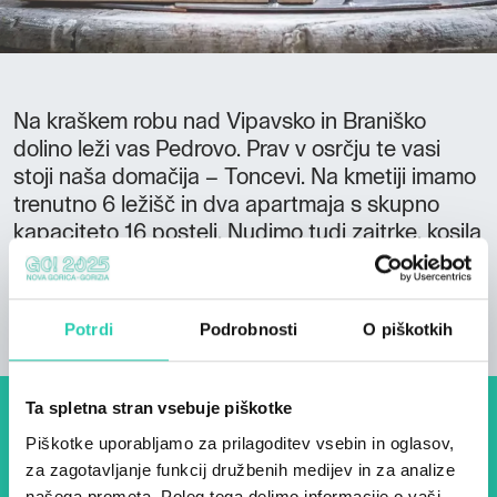
Na kraškem robu nad Vipavsko in Braniško
dolino leži vas Pedrovo. Prav v osrčju te vasi
stoji naša domačija – Toncevi. Na kmetiji imamo
trenutno 6 ležišč in dva apartmaja s skupno
kapaciteto 16 postelj. Nudimo tudi zajtrke, kosila
in večerje, predvsem za naše goste, pa tudi za
naključne mimoidoče.
Potrdi
Podrobnosti
O piškotkih
Ta spletna stran vsebuje piškotke
Dogodki, članki in zgodbe iz
Piškotke uporabljamo za prilagoditev vsebin in oglasov,
evropske prestolnice kulture
za zagotavljanje funkcij družbenih medijev in za analize
našega prometa. Poleg tega delimo informacije o vaši