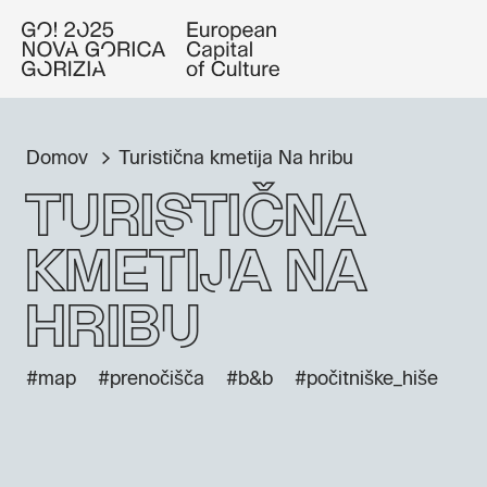
Domov
Turistična kmetija Na hribu
Turistična
kmetija Na
hribu
#map
#prenočišča
#b&b
#počitniške_hiše