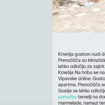
Kmetija gostom nudi d
Prenočišča so klimatizi
lahko odločijo za zajtrk
Kmetija Na hribu se nah
Vipavske doline. Gosto
apartma. Prenočišča so
Gostje se lahko odločij
ponudba
temelji na dom
marmelade, namazi ter 