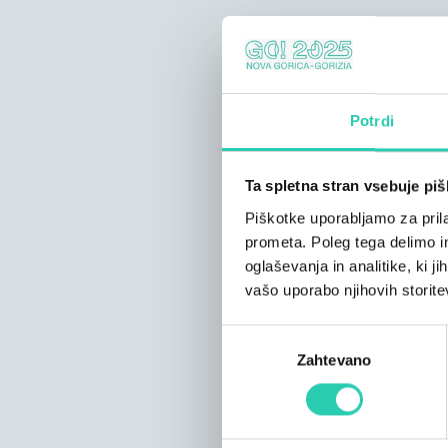
Potrdi
Ta spletna stran vsebuje pi
Piškotke uporabljamo za prila
prometa. Poleg tega delimo i
oglaševanja in analitike, ki j
vašo uporabo njihovih storite
Izbira
Zahtevano
soglasja