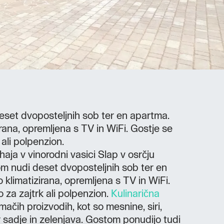
eset dvoposteljnih sob ter en apartma.
rana, opremljena s TV in WiFi. Gostje se
 ali polpenzion.
aja v vinorodni vasici Slap v osrčju
m nudi deset dvoposteljnih sob ter en
 klimatizirana, opremljena s TV in WiFi.
o za zajtrk ali polpenzion.
Kulinarična
ačih proizvodih, kot so mesnine, siri,
sadje in zelenjava. Gostom ponudijo tudi