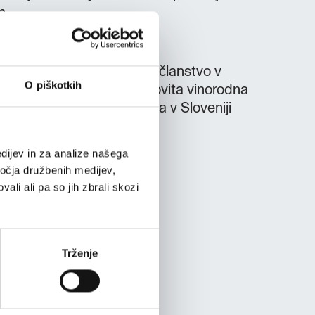
n.
ko klet
z bogato izbiro vin članstvo v
O piškotkih
metij Slovenije Slap je slikovita vinorodna
rva kmetijsko-sadjarska šola v Sloveniji
nost, domača hrana, vino.
dijev in za analize našega
ročja družbenih medijev,
ali ali pa so jih zbrali skozi
Trženje