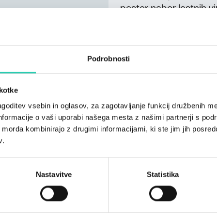
pester nabor lastnih vi
Ne prezrite:
kmetija ima lastno
vins
Podrobnosti
Združenju turističnih k
vas, kjer je delovala p
Vtisi gostov: gostoljub
škotke
goditev vsebin in oglasov, za zagotavljanje funkcij družbenih me
nformacije o vaši uporabi našega mesta z našimi partnerji s pod
ih morda kombinirajo z drugimi informacijami, ki ste jim jih posredov
v.
Nastavitve
Statistika