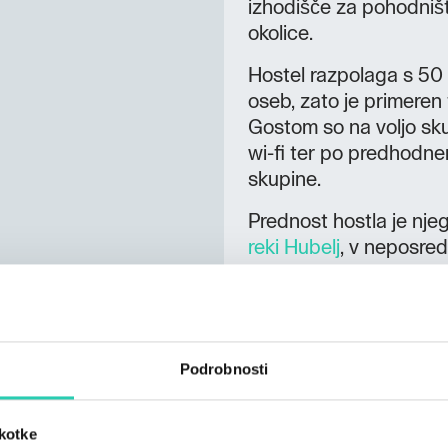
izhodišče za pohodništv
okolice.
Hostel razpolaga s 50 l
oseb, zato je primeren
Gostom so na voljo sku
wi-fi ter po predhodn
skupine.
Prednost hostla je nje
reki Hubelj
, v neposredn
priljubljenih izhodišč 
se nahaja tudi Gorskok
razvejanih prog različn
pa lahko gostje prepros
Podrobnosti
podate do
izvira Hublj
prepoznavnih naravnih
okno
.
škotke