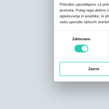
Piškotke uporabljamo za prila
prometa. Poleg tega delimo i
oglaševanja in analitike, ki j
vašo uporabo njihovih storite
Izbira
Zahtevano
soglasja
Zavrni