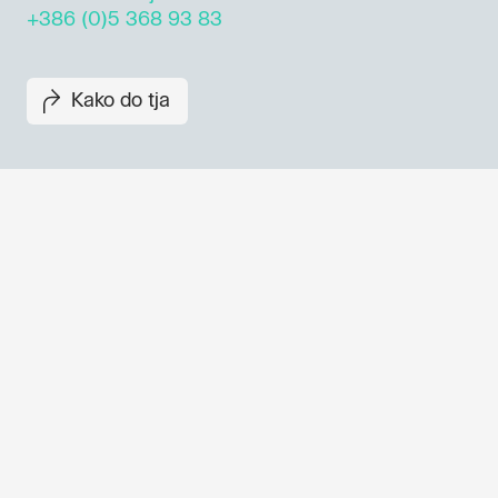
+386 (0)5 368 93 83
Kako do tja
Dogodki, članki in zgodbe iz
evropske prestolnice kulture 
prijavite se na naš novičnik in
ostanite na tekočem z našimi
aktivnostmi.