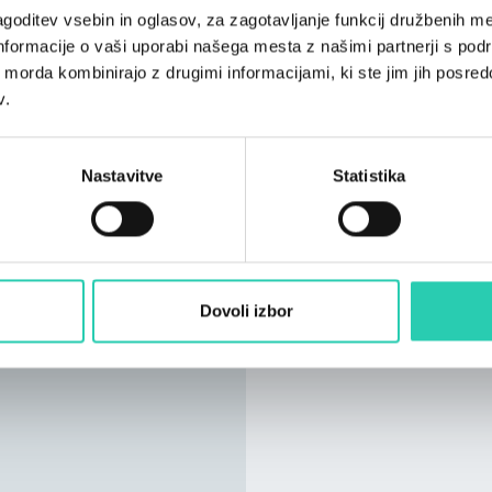
goditev vsebin in oglasov, za zagotavljanje funkcij družbenih me
Hostel je certificirana
nformacije o vaši uporabi našega mesta z našimi partnerji s pod
navdušuje tudi s svojo 
ih morda kombinirajo z drugimi informacijami, ki ste jim jih posredov
najem, gostijo kulturn
v.
konference, družabna s
Nastavitve
Statistika
Dovoli izbor