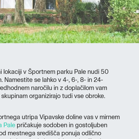
ni lokaciji v Športnem parku Pale nudi 50
. Namestite se lahko v 4-, 6-, 8- in 24-
redhodnem naročilu in z doplačilom vam
im skupinam organizirajo tudi vse obroke.
ortnega utripa Vipavske doline vas v mirnem
a Pale
pričakuje sodoben in gostoljuben
 od mestnega središča ponuja odlično