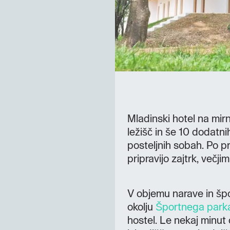
Mladinski hotel na mir
ležišč in še 10 dodatnih
posteljnih sobah. Po p
pripravijo zajtrk, večj
V objemu narave in šp
okolju
Športnega park
hostel. Le nekaj minut