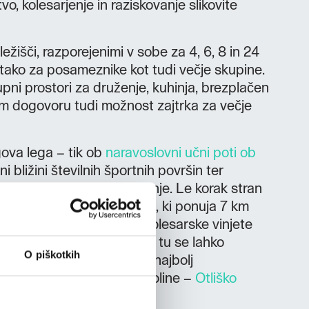
o, kolesarjenje in raziskovanje slikovite
ežišči, razporejenimi v sobe za 4, 6, 8 in 24
 tako za posameznike kot tudi večje skupine.
pni prostori za druženje, kuhinja, brezplačen
em dogovoru tudi možnost zajtrka za večje
gova lega – tik ob
naravoslovni učni poti ob
i bližini številnih športnih površin ter
za pohodništvo in kolesarjenje. Le korak stran
olesarski park Ajdovščina, ki ponuja 7 km
ih težavnostnih stopenj, kolesarske vinjete
to kupijo kar v hostlu. Od tu se lahko
O piškotkih
a
in fužin ali raziščete eno najbolj
 znamenitosti Vipavske doline –
Otliško