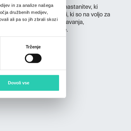
dijev in za analize našega
 pohodniška in kolesarska nastanitev, ki
ročja družbenih medijev,
večnamenskostjo. Prostori, ki so na voljo za
ali ali pa so jih zbrali skozi
e dogodke, delavnice, predavanja,
rečanja in team buildinge.
Trženje
Dovoli vse