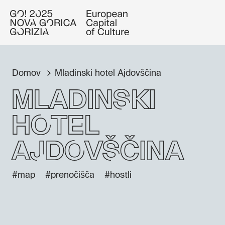
Domov
Mladinski hotel Ajdovščina
Mladinski
hotel
Ajdovščina
#map
#prenočišča
#hostli