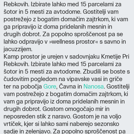
Rebkovih. Izbirate lahko med 15 parcelami za
šotor in 5 mesti za avtodome. Gostitelji vam
postrežejo z bogatim domačim zajtrkom, ki vam
ga pripravijo iz doma pridelanih mesnin in
drugih dobrot. Za popolno sproščenost pa se
lahko odpravijo v »wellness prostor« s savno in
jacuzzijem.
Kamp prostor je urejen v sadovnjaku Kmetije Pri
Rebkovih. Izbirate lahko med 15 parcelami za
šotor in 5 mesti za avtodome. Zbudili se boste s
čudovitim pogledom na vipavske vasi in griče
ter na pobočja
Gore
, Čavna in
Nanosa
. Gostitelji
vam postrežejo z bogatim domačim zajtrkom, ki
vam ga pripravijo iz doma pridelanih mesnin in
drugih dobrot. Gostom omogočajo mir in
neposreden stik z naravo. Gostom je na voljo
vrtiček, kjer si lahko sami naberejo sezonsko
sadje in zelenjavo. Za popolno sproščenost pa