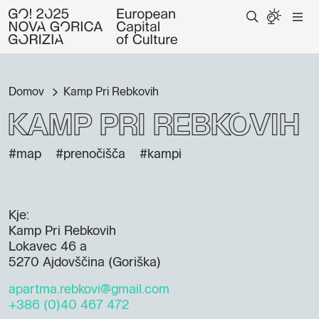
Domov
Kamp Pri Rebkovih
Kamp Pri Rebkovih
#map
#prenočišča
#kampi
Kje:
Kamp Pri Rebkovih
Lokavec 46 a
5270 Ajdovščina (Goriška)
apartma.rebkovi@gmail.com
+386 (0)40 467 472