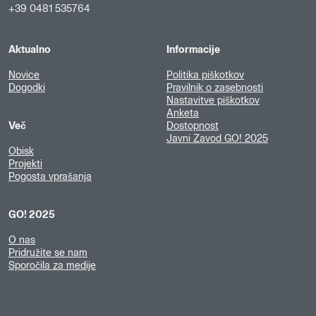
+39 0481 535764
Aktualno
Informacije
Novice
Politika piškotkov
Dogodki
Pravilnik o zasebnosti
Nastavitve piškotkov
Anketa
Več
Dostopnost
Javni Zavod GO! 2025
Obisk
Projekti
Pogosta vprašanja
GO! 2025
O nas
Pridružite se nam
Sporočila za medije