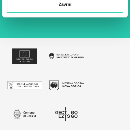
Z uporabo tega obrazca potrjujem, da sem
Zavrni
seznanjen z obdelavo osebnih podatkov za
namen pošiljanja novic.
Pravilnik o zasebnosti