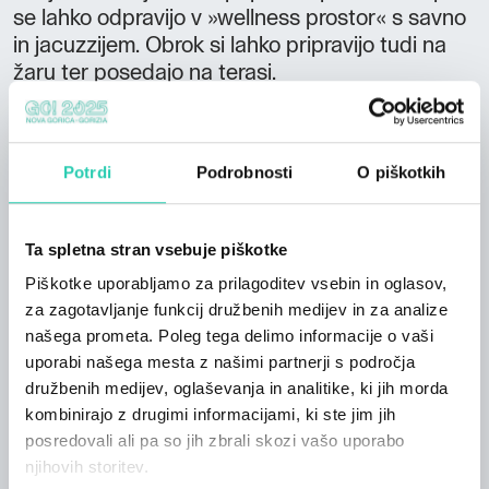
se lahko odpravijo v »wellness prostor« s savno
in jacuzzijem. Obrok si lahko pripravijo tudi na
žaru ter posedajo na terasi.
Ne prezrite:
kmetija razpolaga z
dvema apartmajema
zajtrk
Potrdi
Podrobnosti
O piškotkih
iz doma pripravljenih mesnin, sokov in drugih
lokalnih produktov kravji sir, marmelade, med
možnost polpenziona možnost pranja perila
Ta spletna stran vsebuje piškotke
otroško igrišče gostitelji vam po želji razkažejo
Piškotke uporabljamo za prilagoditev vsebin in oglasov,
kmetijo klima, WiFi možnost izposoje 3 koles
za zagotavljanje funkcij družbenih medijev in za analize
živalim prijazna nastanitev
našega prometa. Poleg tega delimo informacije o vaši
Vtisi gostov: čudovit razgled, mir, tišina,
uporabi našega mesta z našimi partnerji s področja
prijaznost gostiteljev, zajtrk, okolica.
družbenih medijev, oglaševanja in analitike, ki jih morda
kombinirajo z drugimi informacijami, ki ste jim jih
posredovali ali pa so jih zbrali skozi vašo uporabo
njihovih storitev.