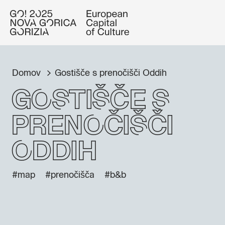
Domov
Gostišče s prenočišči Oddih
Gostišče s
prenočišči
Oddih
#map
#prenočišča
#b&b