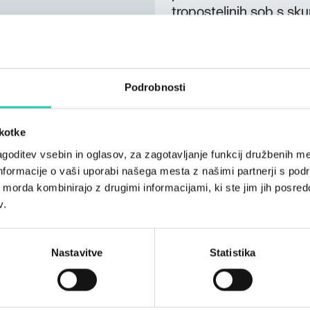
troposteljnih sob s skup
gostilni
na voljo zajtrk,
penzion.
Posebnosti:
Podrobnosti
odlična domača kuhinj
znamenitega romarske
škotke
živalim prijazna nastan
goditev vsebin in oglasov, za zagotavljanje funkcij družbenih me
nformacije o vaši uporabi našega mesta z našimi partnerji s pod
ih morda kombinirajo z drugimi informacijami, ki ste jim jih posredov
v.
Nastavitve
Statistika