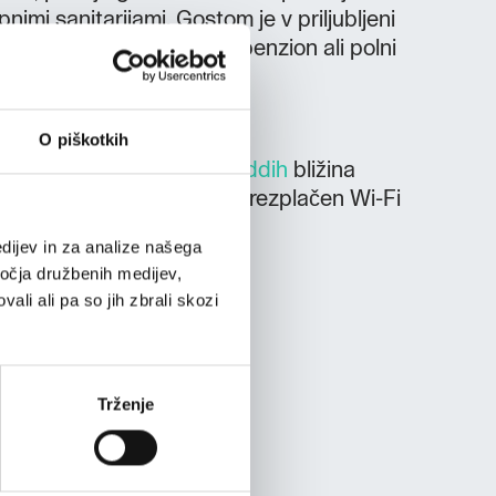
nimi sanitarijami. Gostom je v priljubljeni
 izberejo pa lahko tudi polpenzion ali polni
O piškotkih
a v
Gostilni s prenočišči Oddih
bližina
ga središča
Sveta Gora
brezplačen Wi-Fi
itev
dijev in za analize našega
ročja družbenih medijev,
ali ali pa so jih zbrali skozi
Trženje