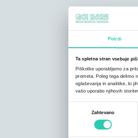
Potrdi
Ta spletna stran vsebuje pi
Piškotke uporabljamo za prila
prometa. Poleg tega delimo i
oglaševanja in analitike, ki j
vašo uporabo njihovih storite
Izbira
Zahtevano
soglasja