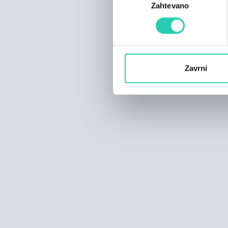
Zahtevano
soglasja
Zavrni