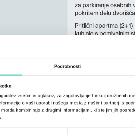
za parkiranje osebnih v
pokritem delu dvorišča
Pritlični apartma (2+1
kuhinjo s pomivalnim st
dnevni prostor z zložlji
Apartma v prvem nadst
dvoposteljno spalnico, 
Podrobnosti
jedilnico, dnevni prosto
klimatiziran.
škotke
Ne prezrite:
goditev vsebin in oglasov, za zagotavljanje funkcij družbenih me
parkirišče za avtomobi
nformacije o vaši uporabi našega mesta z našimi partnerji s pod
ih morda kombinirajo z drugimi informacijami, ki ste jim jih posredov
odlično izhodišče za pa
v.
konjeniškega kluba za 