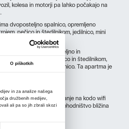
ozil, kolesa in motorji pa lahko počakajo na
.
) ima dvoposteljno spalnico, opremljeno
rojem, pečico in štedilnikom, jedilnico, mini
vo zofo ter kopalnico.
ropju (3+1) ima enoposteljno in
opremljeno kuhinjo s pečico in štedilnikom,
O piškotkih
r z zložljivo zofo ter kopalnico. Ta apartma je
dijev in za analize našega
le, motorje, kolesa odklepanje na kodo wifi
ročja družbenih medijev,
ali ali pa so jih zbrali skozi
dalstvo, kolesarjenje in pohodništvo bližina
jahanje