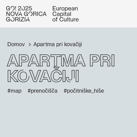
Domov
Apartma pri kovačiji
Apartma pri
kovačiji
#map
#prenočišča
#počitniške_hiše