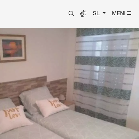
SL
MENI