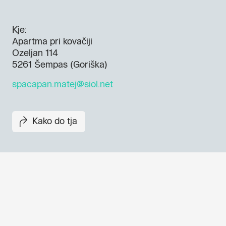
Kje:
Apartma pri kovačiji
Ozeljan 114
5261 Šempas (Goriška)
spacapan.matej@siol.net
Kako do tja
Dogodki, članki in zgodbe iz
evropske prestolnice kulture 