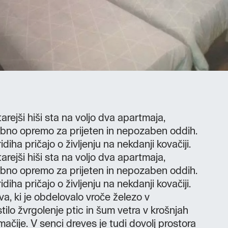
arejši hiši sta na voljo dva apartmaja,
ebno opremo za prijeten in nepozaben oddih.
iha pričajo o življenju na nekdanji kovačiji.
arejši hiši sta na voljo dva apartmaja,
ebno opremo za prijeten in nepozaben oddih.
iha pričajo o življenju na nekdanji kovačiji.
a, ki je obdelovalo vroče železo v
tilo žvrgolenje ptic in šum vetra v krošnjah
ačije. V senci dreves je tudi dovolj prostora