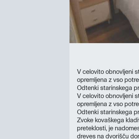
V celovito obnovljeni st
opremljena z vso potr
Odtenki starinskega prid
V celovito obnovljeni st
opremljena z vso potr
Odtenki starinskega prid
Zvoke kovaškega kladiv
preteklosti, je nadomes
dreves na dvorišču dom