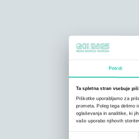
Potrdi
Ta spletna stran vsebuje pi
Piškotke uporabljamo za prila
prometa. Poleg tega delimo i
oglaševanja in analitike, ki j
vašo uporabo njihovih storite
Izbira