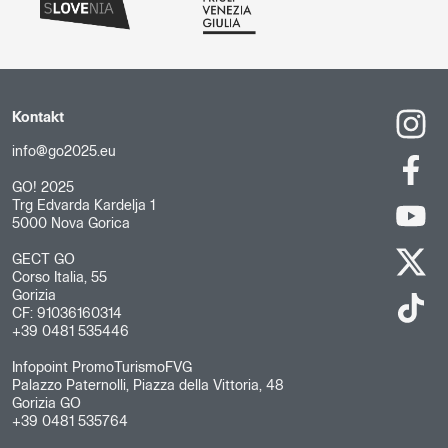
Kontakt
info@go2025.eu
GO! 2025
Trg Edvarda Kardelja 1
5000 Nova Gorica
GECT GO
Corso Italia, 55
Gorizia
CF: 91036160314
+39 0481 535446
Infopoint PromoTurismoFVG
Palazzo Paternolli, Piazza della Vittoria, 48
Gorizia GO
+39 0481 535764