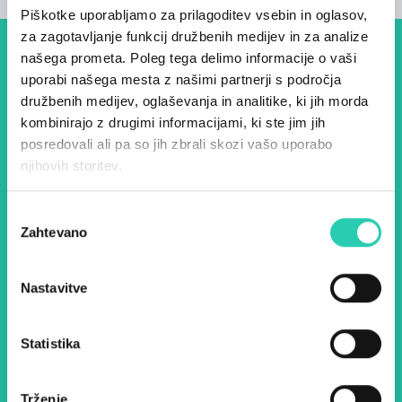
Piškotke uporabljamo za prilagoditev vsebin in oglasov,
za zagotavljanje funkcij družbenih medijev in za analize
našega prometa. Poleg tega delimo informacije o vaši
Dogodki, članki in zgodbe iz
uporabi našega mesta z našimi partnerji s področja
evropske prestolnice kulture
družbenih medijev, oglaševanja in analitike, ki jih morda
kombinirajo z drugimi informacijami, ki ste jim jih
– prijavite se na naš novičnik
posredovali ali pa so jih zbrali skozi vašo uporabo
in ostanite na tekočem z
njihovih storitev.
našimi aktivnostmi.
Izbira
Zahtevano
soglasja
Ime *
Priimek *
Nastavitve
E-pošta *
Statistika
Z uporabo tega obrazca potrjujem, da sem
seznanjen z obdelavo osebnih podatkov za
Trženje
namen pošiljanja novic.
Pravilnik o zasebnosti