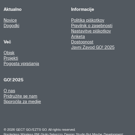
Aktualno
Informacije
Novice
Politika piškotkov
Dogodki
Pravilnik o zasebnosti
Nastavitve piškotkov
Anketa
Več
Dostopnost
Javni Zavod GO! 2025
Obisk
Projekti
Pogosta vprašanja
GO! 2025
O nas
Pridružite se nam
Sporočila za medije
©
2026
GECT GO/EZTS GO. All rights reserved.
Borderless Wireless PM: Giulio Selvazzo, Design:
Studio But Maybe
, Development: