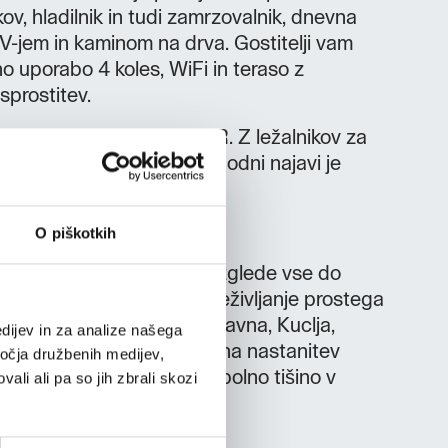
kov, hladilnik in tudi zamrzovalnik, dnevna
V-jem in kaminom na drva. Gostitelji vam
no uporabo 4 koles, WiFi in teraso z
sprostitev.
ta dve savni, finska in IR. Z ležalnikov za
 čudovit razgled. Po predhodni najavi je
masaža.
O piškotkih
m poskrbi za osupljive razglede vse do
acija omogoča aktivno preživljanje prostega
 možnost masaže bližina Čavna, Kuclja,
dijev in za analize našega
liškega okna
živalim prijazna nastanitev
ročja družbenih medijev,
ijo prijaznost, čistočo, popolno tišino v
ali ali pa so jih zbrali skozi