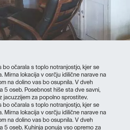
 bo očarala s toplo notranjostjo, kjer se
. Mirna lokacija v osrčju idilične narave na
om na dolino vas bo osupnila. V dveh
za 5 oseb. Posebnost hiše sta dve savni,
a z jacuzzijem za popolno sprostitev.
 bo očarala s toplo notranjostjo, kjer se
. Mirna lokacija v osrčju idilične narave na
om na dolino vas bo osupnila. V dveh
za 5 oseb. Kuhinja ponuja vso opremo za