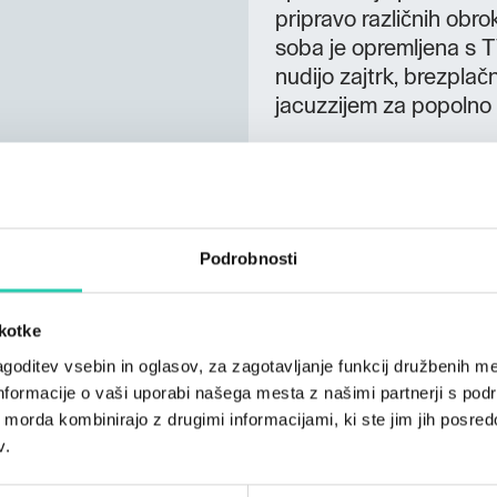
pripravo različnih obro
soba je opremljena s T
nudijo zajtrk, brezplač
jacuzzijem za popolno 
Posebnost hiše Kopiše s
počitek po savnanju je
gostom na voljo tudi 
Ne prezrite:
Podrobnosti
nadmorska višina 750 
škotke
Jadranskega morja lok
časa savna, jacuzzi in
goditev vsebin in oglasov, za zagotavljanje funkcij družbenih me
Javornika, Nanosa,
Ot
nformacije o vaši uporabi našega mesta z našimi partnerji s pod
Vtisi gostov: gostje cen
ih morda kombinirajo z drugimi informacijami, ki ste jim jih posredov
v.
okolici.