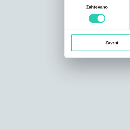
Izbira
Zahtevano
soglasja
Zavrni