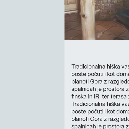
Tradicionalna hiška vas
boste počutili kot doma
planoti Gora z razgled
spalnicah je prostora 
finska in IR, ter teras
Tradicionalna hiška vas
boste počutili kot doma
planoti Gora z razgled
spalnicah je prostora 