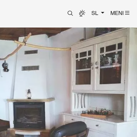
SL
MENI