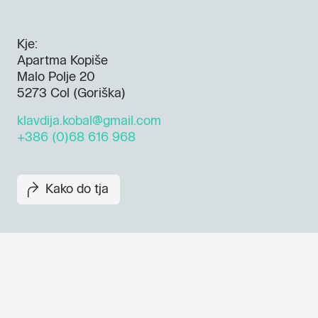
Kje:
Apartma Kopiše
Malo Polje 20
5273 Col (Goriška)
klavdija.kobal@gmail.com
+386 (0)68 616 968
Kako do tja
Dogodki, članki in zgodbe iz
evropske prestolnice kulture 