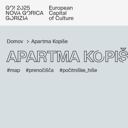
Domov
Apartma Kopiše
Apartma Kopi
#map
#prenočišča
#počitniške_hiše