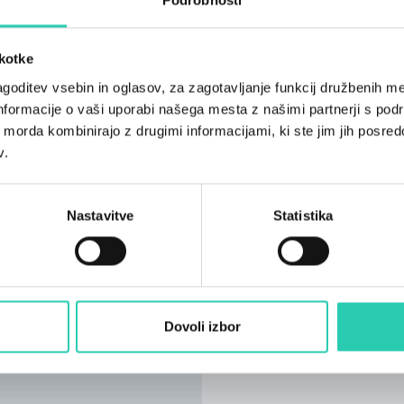
škotke
goditev vsebin in oglasov, za zagotavljanje funkcij družbenih me
nformacije o vaši uporabi našega mesta z našimi partnerji s pod
ih morda kombinirajo z drugimi informacijami, ki ste jim jih posredov
v.
Nastavitve
Statistika
Dovoli izbor