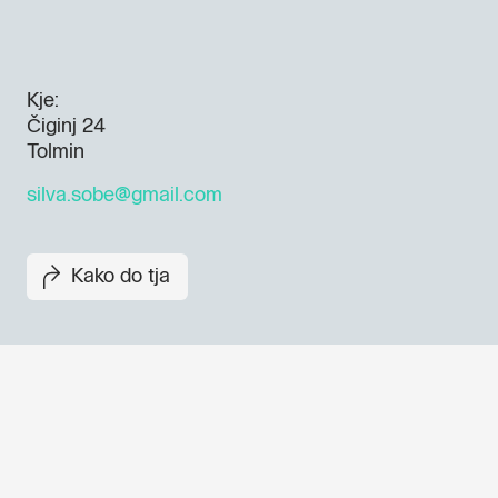
Kje:
Čiginj 24
Tolmin
silva.sobe@gmail.com
Kako do tja
Dogodki, članki in zgodbe iz
evropske prestolnice kulture 