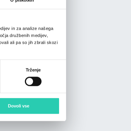
dijev in za analize našega
ročja družbenih medijev,
ali ali pa so jih zbrali skozi
Trženje
Dovoli vse