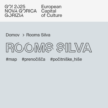
Domov
Rooms Silva
Rooms Silva
#map
#prenočišča
#počitniške_hiše