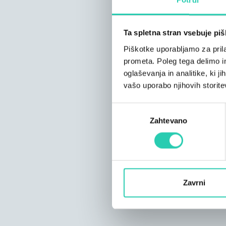
Ta spletna stran vsebuje pi
Piškotke uporabljamo za prila
prometa. Poleg tega delimo i
oglaševanja in analitike, ki j
vašo uporabo njihovih storite
Izbira
Zahtevano
soglasja
Zavrni