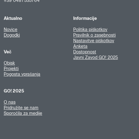
+39 0481 535764
Aktualno
Informacije
Novice
Politika piškotkov
Dogodki
Pravilnik o zasebnosti
Nastavitve piškotkov
Anketa
Več
Dostopnost
Javni Zavod GO! 2025
Obisk
Projekti
Pogosta vprašanja
GO! 2025
O nas
Pridružite se nam
Sporočila za medije