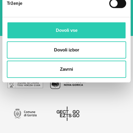
Trženje
seznanjen z obdelavo osebnih podatkov za
namen pošiljanja novic.
Pravilnik o zasebnosti
Dovoli vse
Dovoli izbor
Zavrni