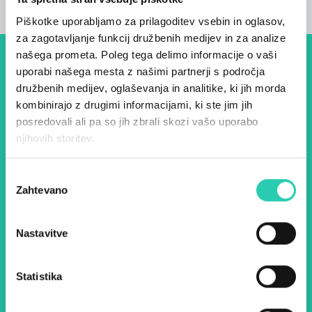
Piškotke uporabljamo za prilagoditev vsebin in oglasov,
za zagotavljanje funkcij družbenih medijev in za analize
našega prometa. Poleg tega delimo informacije o vaši
Dogodki, članki in zgodbe iz
uporabi našega mesta z našimi partnerji s področja
družbenih medijev, oglaševanja in analitike, ki jih morda
evropske prestolnice kulture
kombinirajo z drugimi informacijami, ki ste jim jih
– prijavite se na naš novičnik
posredovali ali pa so jih zbrali skozi vašo uporabo
njihovih storitev.
in ostanite na tekočem z
našimi aktivnostmi.
Izbira
Zahtevano
soglasja
Ime *
Priimek *
Nastavitve
E-pošta *
Statistika
Z uporabo tega obrazca potrjujem, da sem