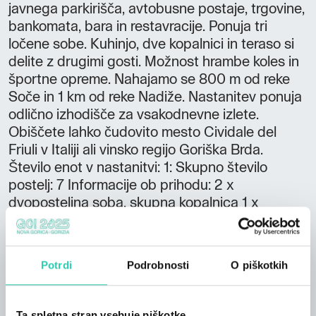
javnega parkirišča, avtobusne postaje, trgovine,
bankomata, bara in restavracije. Ponuja tri
ločene sobe. Kuhinjo, dve kopalnici in teraso si
delite z drugimi gosti. Možnost hrambe koles in
športne opreme. Nahajamo se 800 m od reke
Soče in 1 km od reke Nadiže. Nastanitev ponuja
odlično izhodišče za vsakodnevne izlete.
Obiščete lahko čudovito mesto Cividale del
Friuli v Italiji ali vinsko regijo Goriška Brda.
Število enot v nastanitvi: 1: Skupno število
postelj: 7 Informacije ob prihodu: 2 x
dvoposteljna soba, skupna kopalnica 1 x
triposteljna soba, skupna kopalnica: Prihod po
17.00 Odhod do 11.00
Potrdi
Podrobnosti
O piškotkih
Ta spletna stran vsebuje piškotke