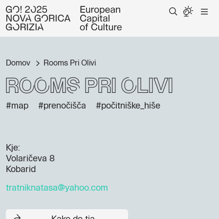
Domov
Rooms Pri Olivi
Rooms Pri Olivi
#map
#prenočišča
#počitniške_hiše
Kje:
Volaričeva 8
Kobarid
tratniknatasa@yahoo.com