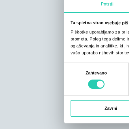
Potrdi
Ta spletna stran vsebuje pi
Piškotke uporabljamo za prila
prometa. Poleg tega delimo i
oglaševanja in analitike, ki j
vašo uporabo njihovih storite
Izbira
Zahtevano
soglasja
Zavrni