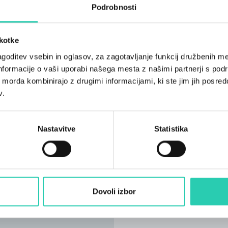
Podrobnosti
škotke
goditev vsebin in oglasov, za zagotavljanje funkcij družbenih me
nformacije o vaši uporabi našega mesta z našimi partnerji s pod
ih morda kombinirajo z drugimi informacijami, ki ste jim jih posredov
v.
Nastavitve
Statistika
Dovoli izbor