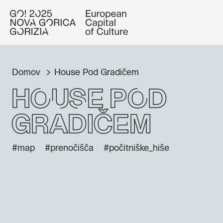
Domov
House Pod Gradičem
House Pod
Gradičem
#map
#prenočišča
#počitniške_hiše