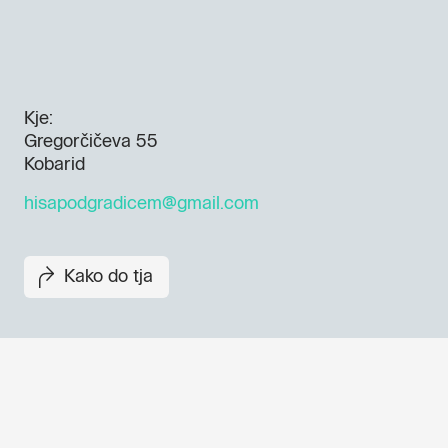
Kje:
Gregorčičeva 55
Kobarid
hisapodgradicem@gmail.com
Kako do tja
Dogodki, članki in zgodbe iz