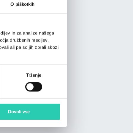
O piškotkih
dijev in za analize našega
ročja družbenih medijev,
ali ali pa so jih zbrali skozi
Trženje
Dovoli vse