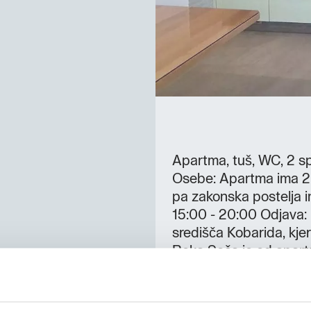
Apartma, tuš, WC, 2 sp
Osebe: Apartma ima 2 s
pa zakonska postelja in
15:00 - 20:00 Odjava:
središča Kobarida, kjer
Reka Soča je od apartm
goste je na voljo brez
od nastanitve.