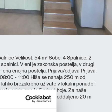
alnice Velikost: 54 m² Sobe: 4 Spalnice: 2
palnici. V eni je zakonska postelja, v drugi
 ena enojna postelja. Prijava/odjava Prijava:
 08:00 - 11:00 Hiša se nahaja 250 m od
 lahko brezskrbno uživate v lokalni ponudbi.
aja oddaljena le 5 minut hoje. Za naše
plačno zasebno parkirišče, oddaljeno 20 m