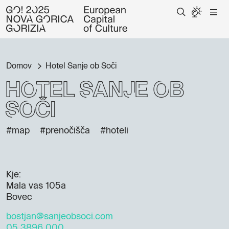
Domov
Hotel Sanje ob Soči
Hotel Sanje ob
Soči
#map
#prenočišča
#hoteli
Kje:
Mala vas 105a
Bovec
bostjan@sanjeobsoci.com
05 3896 000