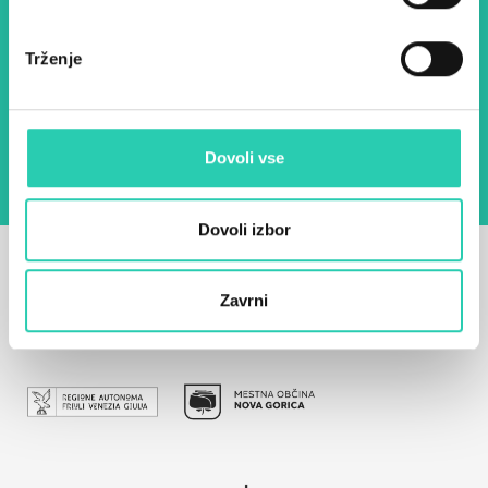
E-pošta *
Trženje
Z uporabo tega obrazca potrjujem, da sem
seznanjen z obdelavo osebnih podatkov za
namen pošiljanja novic.
Pravilnik o zasebnosti
Dovoli vse
Dovoli izbor
Zavrni