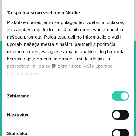
Ta spletna stran vsebuje piškotke
Piškotke uporabljamo za prilagoditev vsebin in oglasov,
za zagotavljanje funkcij družbenih medijev in za analize
našega prometa. Poleg tega delimo informacije o vaši
uporabi našega mesta z našimi partnerji s področja
družbenih medijev, oglaševanja in analitike, ki jih morda
Dogodki, članki in zgodbe iz
kombinirajo z drugimi informacijami, ki ste jim jih
posredovali ali pa so jih zbrali skozi vašo uporabo
evropske prestolnice kulture
njihovih storitev.
– prijavite se na naš novičnik
in ostanite na tekočem z
Izbira
Zahtevano
soglasja
našimi aktivnostmi.
Nastavitve
Ime *
Priimek *
Statistika