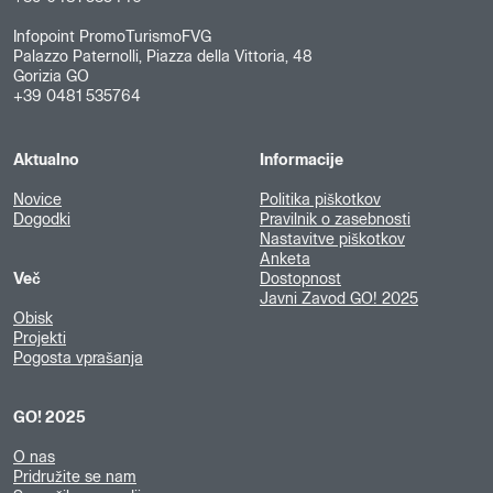
Infopoint PromoTurismoFVG
Palazzo Paternolli, Piazza della Vittoria, 48
Gorizia GO
+39 0481 535764
Aktualno
Informacije
Novice
Politika piškotkov
Dogodki
Pravilnik o zasebnosti
Nastavitve piškotkov
Anketa
Več
Dostopnost
Javni Zavod GO! 2025
Obisk
Projekti
Pogosta vprašanja
GO! 2025
O nas
Pridružite se nam