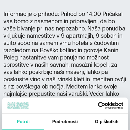
Informacije o prihodu: Prihod po 14:00 Pričakali
vas bomo z nasmehom in pripravljeni, da bo
vaše bivanje pri nas nepozabno. Naša ponudba
vključuje namestitev v 9 apartmajih, 9 sobah in
suito sobo na samem vrhu hotela s čudovitim
razgledom na Bovško kotlino in gorovje Kanin.
Poleg nastanitve vam ponujamo možnost
sprostitve v naših savnah, masažni kopeli, za
vas lahko poskrbijo naši maserji, lahko pa
poskusite vino v naši vinski kleti in imeniten ovčji
sir z bovškega območja. Medtem lahko svoje
najmlajše prepustite naši varuški. Večer lahko
preživite ob ogledu filma v našem mini kinu, po
predstavitvi avanturista ali popotnika,
pomagamo pa vam lahko tudi pri izbiri in izvedbi
Potrdi
Podrobnosti
O piškotkih
izleta za naslednji dan.