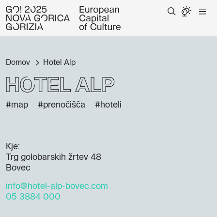
Domov
Hotel Alp
Hotel Alp
#map
#prenočišča
#hoteli
Kje:
Trg golobarskih žrtev 48
Bovec
info@hotel-alp-bovec.com
05 3884 000