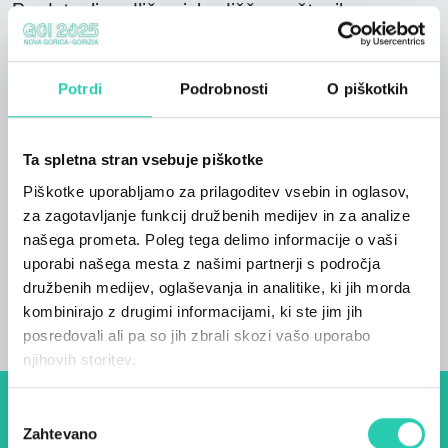
Predstavlja odlično izhodišče za številne
športne dejavnosti, sprehode in pohode. Ko
končate z vsakodnevnimi aktivnostmi, se lahko
sprostite v finski, turški ali infrardeči savni v
Potrdi
Podrobnosti
O piškotkih
hotelskem wellness centru. Hotel se ponaša
tudi z urejenim vrtom v središču hotelskega
Ta spletna stran vsebuje piškotke
kompleksa, ki gostom kljub lokaciji v središču
mesta zagotavlja občutek odmaknjenosti od
Piškotke uporabljamo za prilagoditev vsebin in oglasov,
narave.
za zagotavljanje funkcij družbenih medijev in za analize
našega prometa. Poleg tega delimo informacije o vaši
uporabi našega mesta z našimi partnerji s področja
družbenih medijev, oglaševanja in analitike, ki jih morda
kombinirajo z drugimi informacijami, ki ste jim jih
posredovali ali pa so jih zbrali skozi vašo uporabo
njihovih storitev.
Izbira
Dogodki, članki in zgodbe iz
Zahtevano
soglasja