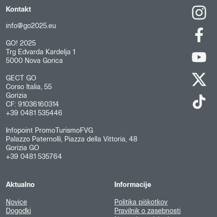
Kontakt
info@go2025.eu
GO! 2025
Trg Edvarda Kardelja 1
5000 Nova Gorica
GECT GO
Corso Italia, 55
Gorizia
CF: 91036160314
+39 0481 535446
Infopoint PromoTurismoFVG
Palazzo Paternolli, Piazza della Vittoria, 48
Gorizia GO
+39 0481 535764
Aktualno
Informacije
Novice
Politika piškotkov
Dogodki
Pravilnik o zasebnosti