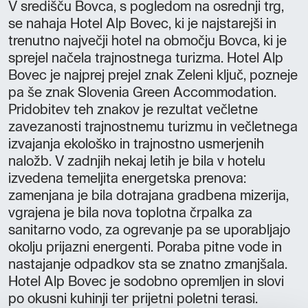
V središču Bovca, s pogledom na osrednji trg,
se nahaja Hotel Alp Bovec, ki je najstarejši in
trenutno največji hotel na območju Bovca, ki je
sprejel načela trajnostnega turizma. Hotel Alp
Bovec je najprej prejel znak Zeleni ključ, pozneje
pa še znak Slovenia Green Accommodation.
Pridobitev teh znakov je rezultat večletne
zavezanosti trajnostnemu turizmu in večletnega
izvajanja ekološko in trajnostno usmerjenih
naložb. V zadnjih nekaj letih je bila v hotelu
izvedena temeljita energetska prenova:
zamenjana je bila dotrajana gradbena mizerija,
vgrajena je bila nova toplotna črpalka za
sanitarno vodo, za ogrevanje pa se uporabljajo
okolju prijazni energenti. Poraba pitne vode in
nastajanje odpadkov sta se znatno zmanjšala.
Hotel Alp Bovec je sodobno opremljen in slovi
po okusni kuhinji ter prijetni poletni terasi.