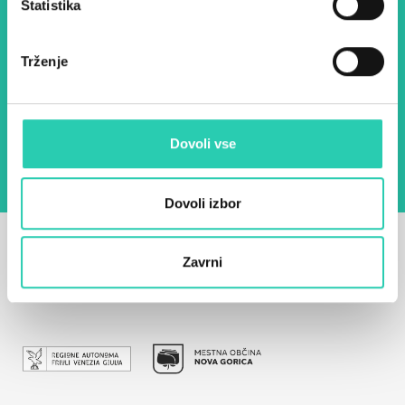
Statistika
E-pošta *
Trženje
Z uporabo tega obrazca potrjujem, da sem
seznanjen z obdelavo osebnih podatkov za
namen pošiljanja novic.
Pravilnik o zasebnosti
Dovoli vse
Dovoli izbor
Zavrni