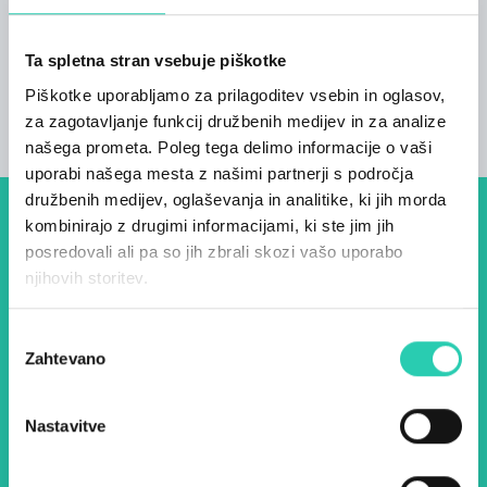
zahode.
Ta spletna stran vsebuje piškotke
Piškotke uporabljamo za prilagoditev vsebin in oglasov,
za zagotavljanje funkcij družbenih medijev in za analize
našega prometa. Poleg tega delimo informacije o vaši
uporabi našega mesta z našimi partnerji s področja
družbenih medijev, oglaševanja in analitike, ki jih morda
kombinirajo z drugimi informacijami, ki ste jim jih
Dogodki, članki in zgodbe iz
posredovali ali pa so jih zbrali skozi vašo uporabo
evropske prestolnice kulture
njihovih storitev.
– prijavite se na naš novičnik
Izbira
in ostanite na tekočem z
Zahtevano
soglasja
našimi aktivnostmi.
Nastavitve
Ime *
Priimek *