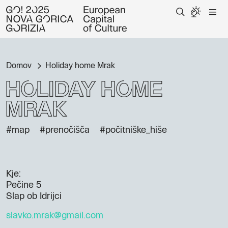
Domov
Holiday home Mrak
Holiday home
Mrak
#map
#prenočišča
#počitniške_hiše
Kje:
Pečine 5
Slap ob Idrijci
slavko.mrak@gmail.com