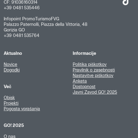
CF: 91036160314
+39 0481 535446
Infopoint PromoTurismoFVG
Palazzo Paternolli, Piazza della Vittoria, 48
Gorizia GO
+39 0481 535764
Aktualno
Informacije
Novice
Politika piškotkov
Dogodki
Pravilnik o zasebnosti
Nastavitve piškotkov
Anketa
Več
Dostopnost
Javni Zavod GO! 2025
Obisk
Projekti
Pogosta vprašanja
GO! 2025
O nas