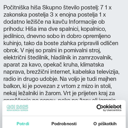
Počitniška hiša Skupno število postelj: 7 1 x
zakonska postelja 3 x enojna postelja 1 x
dodatno ležišče na kavču Informacije ob
prihodu: Hiša ima dve spalnici, kopalnico,
jedilnico, dnevno sobo in dobro opremljeno
kuhinjo, tako da boste zlahka pripravili odličen
obrok. V njej so pralni in pomivalni stroj,
električni štedilnik, hladilnik in zamrzovalnik,
aparat za kavo, opekač kruha, klimatska
naprava, brezžični internet, kabelska televizija,
radio in drugo udobje. Na voljo je tudi majhen
balkon, ki je povezan z vrtom z mizo in stoli,
nekaj ležalniki in žarom. Vrt je prijeten kraj za
sproščanje na soncu, peko na žaru ali igranje
različnih iger, kot je rusko kegljanje - vse, kar
potrebujete za to igro, boste našli v hiši. Poleg
tega hiša zvečer ponuja čudovite sončne
Potrdi
Podrobnosti
O piškotkih