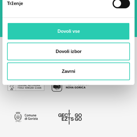
Trženje
seznanjen z obdelavo osebnih podatkov za
namen pošiljanja novic.
Pravilnik o zasebnosti
Dovoli vse
Dovoli izbor
Zavrni