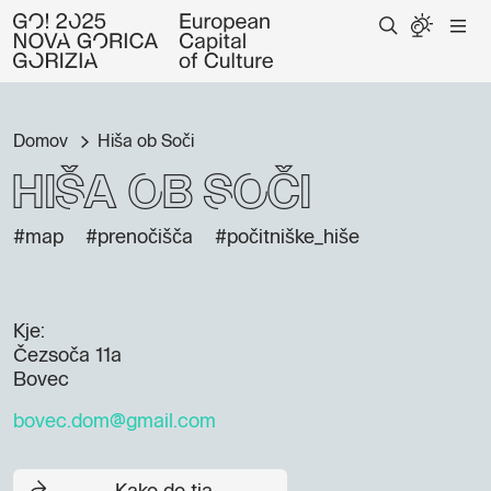
Domov
Hiša ob Soči
Hiša ob Soči
#map
#prenočišča
#počitniške_hiše
Kje:
Čezsoča 11a
Bovec
bovec.dom@gmail.com