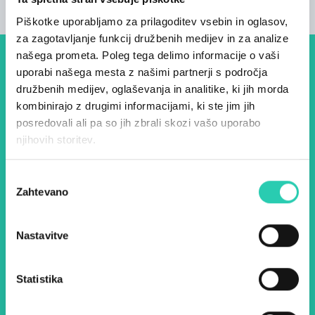
Piškotke uporabljamo za prilagoditev vsebin in oglasov,
za zagotavljanje funkcij družbenih medijev in za analize
našega prometa. Poleg tega delimo informacije o vaši
Dogodki, članki in zgodbe iz
uporabi našega mesta z našimi partnerji s področja
družbenih medijev, oglaševanja in analitike, ki jih morda
evropske prestolnice kulture
kombinirajo z drugimi informacijami, ki ste jim jih
– prijavite se na naš novičnik
posredovali ali pa so jih zbrali skozi vašo uporabo
njihovih storitev.
in ostanite na tekočem z
našimi aktivnostmi.
Izbira
Zahtevano
soglasja
Ime *
Priimek *
Nastavitve
E-pošta *
Statistika
Z uporabo tega obrazca potrjujem, da sem