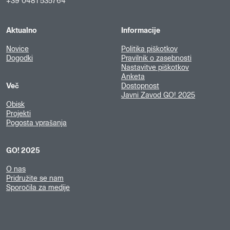
+39 0481 535764
Aktualno
Informacije
Novice
Politika piškotkov
Dogodki
Pravilnik o zasebnosti
Nastavitve piškotkov
Anketa
Več
Dostopnost
Javni Zavod GO! 2025
Obisk
Projekti
Pogosta vprašanja
GO! 2025
O nas
Pridružite se nam
Sporočila za medije