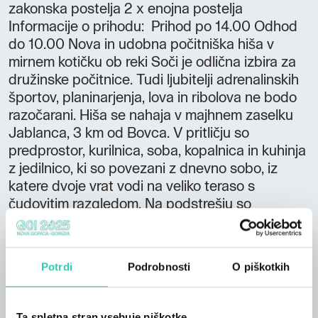
zakonska postelja 2 x enojna postelja
Informacije o prihodu: Prihod po 14.00 Odhod
do 10.00 Nova in udobna počitniška hiša v
mirnem kotičku ob reki Soči je odlična izbira za
družinske počitnice. Tudi ljubitelji adrenalinskih
športov, planinarjenja, lova in ribolova ne bodo
razočarani. Hiša se nahaja v majhnem zaselku
Jablanca, 3 km od Bovca. V pritličju so
predprostor, kurilnica, soba, kopalnica in kuhinja
z jedilnico, ki so povezani z dnevno sobo, iz
katere dvoje vrat vodi na veliko teraso s
čudovitim razgledom. Na podstrešju so
kopalnica, dve sobi in galerija. Hiša je
opremljena in ima brezžični internet.
Potrdi
Podrobnosti
O piškotkih
Ta spletna stran vsebuje piškotke