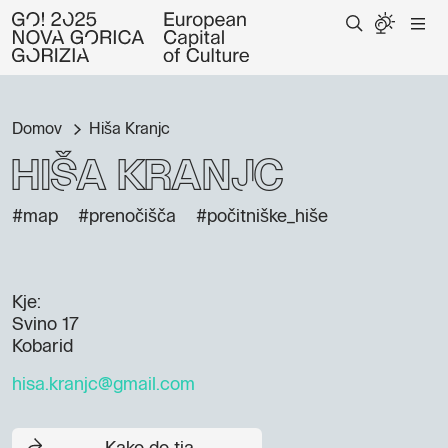
Domov
Hiša Kranjc
Hiša Kranjc
#map
#prenočišča
#počitniške_hiše
Kje:
Svino 17
Kobarid
hisa.kranjc@gmail.com