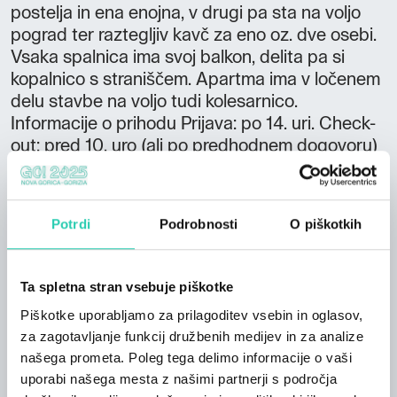
postelja in ena enojna, v drugi pa sta na voljo
pograd ter raztegljiv kavč za eno oz. dve osebi.
Vsaka spalnica ima svoj balkon, delita pa si
kopalnico s straniščem. Apartma ima v ločenem
delu stavbe na voljo tudi kolesarnico.
Informacije o prihodu Prijava: po 14. uri. Check-
out: pred 10. uro (ali po predhodnem dogovoru)
Hiša Kranjc se nahaja tik ob cesti v osrčju
slikovite in mirne vasice Svino, ki je le streljaj
oddaljena od Kobarida in reke Soče. Svoj
Potrdi
Podrobnosti
O piškotkih
prostor pod soncem tu lahko najdejo pari,
družine, ljubitelji narave, kolesarji, ribiči in
pohodniki. Pogled skozi okna nam ponuja
Ta spletna stran vsebuje piškotke
razgled na gore Krn in Matajur, sosednje strehe
Piškotke uporabljamo za prilagoditev vsebin in oglasov,
in travnike. V stavbi sta dva prostorna
za zagotavljanje funkcij družbenih medijev in za analize
apartmaja, namenjena dvema ali šestim do
našega prometa. Poleg tega delimo informacije o vaši
sedmim osebam. Notranjost hiše je opremljena s
uporabi našega mesta z našimi partnerji s področja
kakovostnim pohištvom, ki nam daje občutek