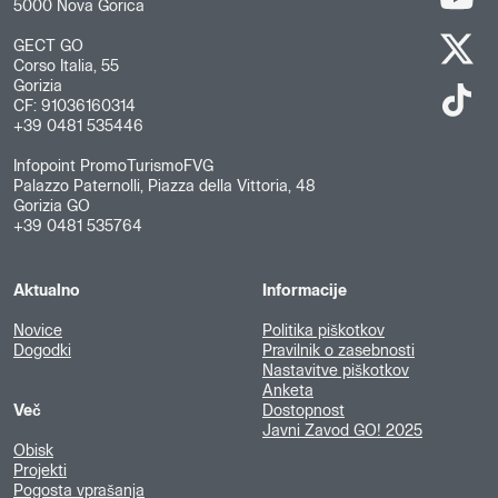
5000 Nova Gorica
GECT GO
Corso Italia, 55
Gorizia
CF: 91036160314
+39 0481 535446
Infopoint PromoTurismoFVG
Palazzo Paternolli, Piazza della Vittoria, 48
Gorizia GO
+39 0481 535764
Aktualno
Informacije
Novice
Politika piškotkov
Dogodki
Pravilnik o zasebnosti
Nastavitve piškotkov
Anketa
Več
Dostopnost
Javni Zavod GO! 2025
Obisk
Projekti
Pogosta vprašanja