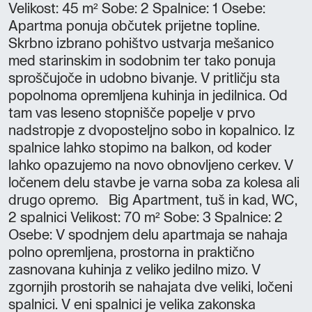
Velikost: 45 m² Sobe: 2 Spalnice: 1 Osebe:
Apartma ponuja občutek prijetne topline.
Skrbno izbrano pohištvo ustvarja mešanico
med starinskim in sodobnim ter tako ponuja
sproščujoče in udobno bivanje. V pritličju sta
popolnoma opremljena kuhinja in jedilnica. Od
tam vas leseno stopnišče popelje v prvo
nadstropje z dvoposteljno sobo in kopalnico. Iz
spalnice lahko stopimo na balkon, od koder
lahko opazujemo na novo obnovljeno cerkev. V
ločenem delu stavbe je varna soba za kolesa ali
drugo opremo. Big Apartment, tuš in kad, WC,
2 spalnici Velikost: 70 m² Sobe: 3 Spalnice: 2
Osebe: V spodnjem delu apartmaja se nahaja
polno opremljena, prostorna in praktično
zasnovana kuhinja z veliko jedilno mizo. V
zgornjih prostorih se nahajata dve veliki, ločeni
spalnici. V eni spalnici je velika zakonska