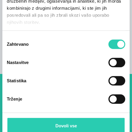
družbenih medijev, oglaševanja in analitike, ki jih morda
udobja in domačnosti. Oba apartmaja sta
kombinirajo z drugimi informacijami, ki ste jim jih
razdeljena na dve etaži, pri čemer so bivalni
posredovali ali pa so jih zbrali skozi vašo uporabo
prostori v spodnjih etažah, spalnice in kopalnice
njihovih storitev.
pa v zgornjih etažah.
Izbira
Zahtevano
soglasja
Nastavitve
Statistika
Dogodki, članki in zgodbe iz
evropske prestolnice kulture
Trženje
– prijavite se na naš novičnik
in ostanite na tekočem z
Dovoli vse
našimi aktivnostmi.