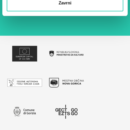
Zavrni
seznanjen z obdelavo osebnih podatkov za
namen pošiljanja novic.
Pravilnik o zasebnosti