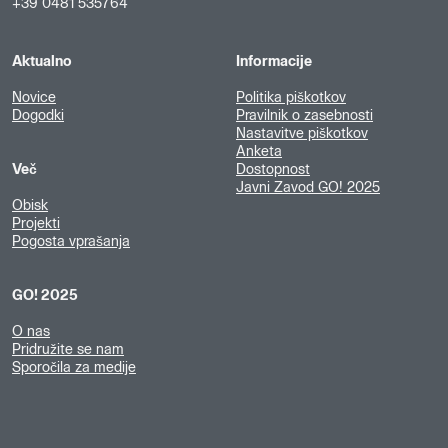
+39 0481 535764
Aktualno
Informacije
Novice
Politika piškotkov
Dogodki
Pravilnik o zasebnosti
Nastavitve piškotkov
Anketa
Več
Dostopnost
Javni Zavod GO! 2025
Obisk
Projekti
Pogosta vprašanja
GO! 2025
O nas
Pridružite se nam
Sporočila za medije