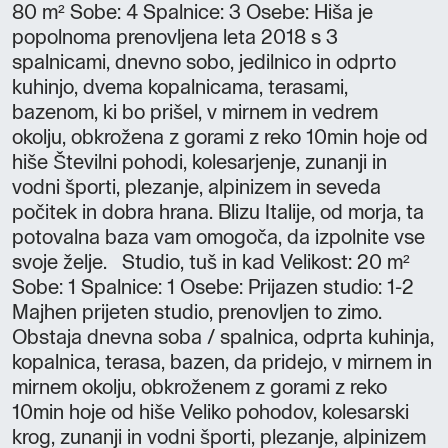
80 m² Sobe: 4 Spalnice: 3 Osebe: Hiša je
popolnoma prenovljena leta 2018 s 3
spalnicami, dnevno sobo, jedilnico in odprto
kuhinjo, dvema kopalnicama, terasami,
bazenom, ki bo prišel, v mirnem in vedrem
okolju, obkrožena z gorami z reko 10min hoje od
hiše Številni pohodi, kolesarjenje, zunanji in
vodni športi, plezanje, alpinizem in seveda
počitek in dobra hrana. Blizu Italije, od morja, ta
potovalna baza vam omogoča, da izpolnite vse
svoje želje. Studio, tuš in kad Velikost: 20 m²
Sobe: 1 Spalnice: 1 Osebe: Prijazen studio: 1-2
Majhen prijeten studio, prenovljen to zimo.
Obstaja dnevna soba / spalnica, odprta kuhinja,
kopalnica, terasa, bazen, da pridejo, v mirnem in
mirnem okolju, obkroženem z gorami z reko
10min hoje od hiše Veliko pohodov, kolesarski
krog, zunanji in vodni športi, plezanje, alpinizem