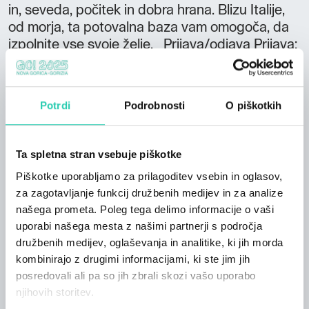
in, seveda, počitek in dobra hrana. Blizu Italije,
od morja, ta potovalna baza vam omogoča, da
izpolnite vse svoje želje. Prijava/odjava Prijava:
16:00-20:00 Odjava: 08:00-10:00 Samostojna
hiša s tremi spalnicami in kabrioletom v dnevni
sobi. Opremljena kuhinja, dnevna soba z
Potrdi
Podrobnosti
O piškotkih
jedilnico, terase na vsaki ravni in bazen v
gradnji. Idealna lokacija v bližini Kobarida (5
min), je v izhodišču za dejavnosti na prostem in
Ta spletna stran vsebuje piškotke
v naravi, pohodništvo, alpinizem, plezanje,
Piškotke uporabljamo za prilagoditev vsebin in oglasov,
jadralno padalstvo, kopanje v reki, kanjoning,
za zagotavljanje funkcij družbenih medijev in za analize
kajakaštvo, muharjenje, smučanje, golf Je
našega prometa. Poleg tega delimo informacije o vaši
idealno izhodišče za obisk Slovenije in Italije (2
uporabi našega mesta z našimi partnerji s področja
uri iz Benetk) ter morja.
družbenih medijev, oglaševanja in analitike, ki jih morda
kombinirajo z drugimi informacijami, ki ste jim jih
posredovali ali pa so jih zbrali skozi vašo uporabo
njihovih storitev.