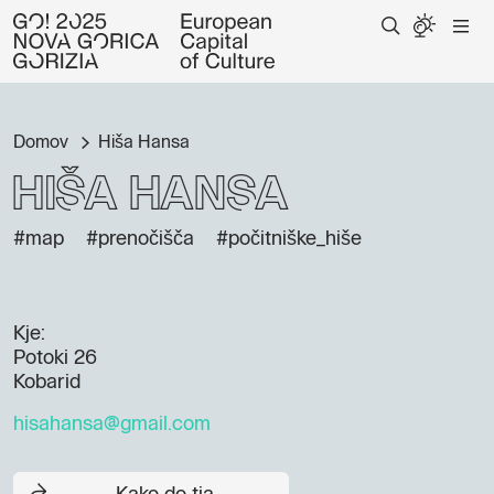
Domov
Hiša Hansa
Hiša Hansa
#map
#prenočišča
#počitniške_hiše
Kje:
Potoki 26
Kobarid
hisahansa@gmail.com