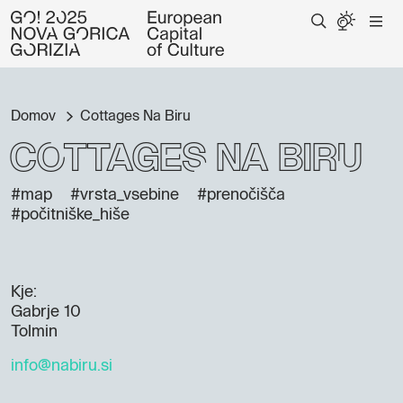
Domov
Cottages Na Biru
Cottages Na Biru
#map
#vrsta_vsebine
#prenočišča
#počitniške_hiše
Kje:
Gabrje 10
Tolmin
info@nabiru.si