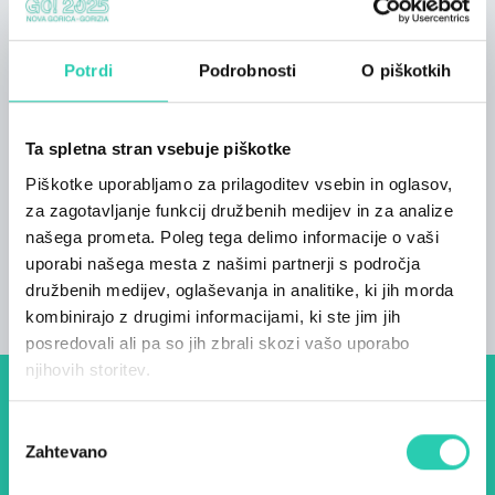
pokrito teraso z žarom. Večerja bo še bolj
okusna z zelenjavo z domačega vrta, ki jo lahko
postrežete brezplačno. RAJ ZA RIBIČARJE Za
Potrdi
Podrobnosti
O piškotkih
ljubitelje muharjenja je dolina Soče pravi raj.
Dvesto kilometrov rek je izziv tudi za najbolj
Ta spletna stran vsebuje piškotke
izkušene ribiče, ribiški vodnik Blaž pa pozna
najbolj skrite in posebne kotičke.
Piškotke uporabljamo za prilagoditev vsebin in oglasov,
za zagotavljanje funkcij družbenih medijev in za analize
našega prometa. Poleg tega delimo informacije o vaši
uporabi našega mesta z našimi partnerji s področja
družbenih medijev, oglaševanja in analitike, ki jih morda
kombinirajo z drugimi informacijami, ki ste jim jih
posredovali ali pa so jih zbrali skozi vašo uporabo
njihovih storitev.
Dogodki, članki in zgodbe iz
Izbira
evropske prestolnice kulture
Zahtevano
soglasja
– prijavite se na naš novičnik