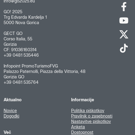
info@go2025.eu
GO! 2025
Trg Edvarda Kardelja 1
5000 Nova Gorica
GECT GO
Corso Italia, 55
Gorizia
CF: 91036160314
+39 0481 535446
Infopoint PromoTurismoFVG
Palazzo Paternolli, Piazza della Vittoria, 48
Gorizia GO
+39 0481 535764
Aktualno
Informacije
Novice
Politika piškotkov
Dogodki
Pravilnik o zasebnosti
Nastavitve piškotkov
Anketa
Več
Dostopnost