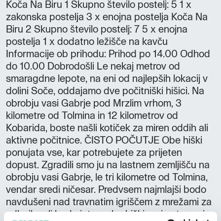
Koča Na Biru 1 Skupno število postelj: 5 1 x
zakonska postelja 3 x enojna postelja Koča Na
Biru 2 Skupno število postelj: 7 5 x enojna
postelja 1 x dodatno ležišče na kavču
Informacije ob prihodu: Prihod po 14.00 Odhod
do 10.00 Dobrodošli Le nekaj metrov od
smaragdne lepote, na eni od najlepših lokacij v
dolini Soče, oddajamo dve počitniški hišici. Na
obrobju vasi Gabrje pod Mrzlim vrhom, 3
kilometre od Tolmina in 12 kilometrov od
Kobarida, boste našli kotiček za miren oddih ali
aktivne počitnice. ČISTO POČUTJE Obe hiški
ponujata vse, kar potrebujete za prijeten
dopust. Zgradili smo ju na lastnem zemljišču na
obrobju vasi Gabrje, le tri kilometre od Tolmina,
vendar sredi ničesar. Predvsem najmlajši bodo
navdušeni nad travnatim igriščem z mrežami za
odbojko ali badminton, obe hiški pa imata svojo