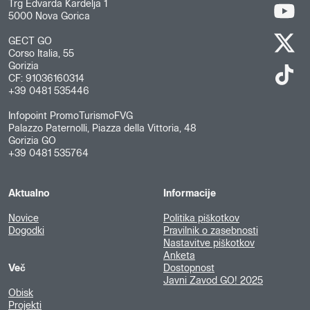
Trg Edvarda Kardelja 1
5000 Nova Gorica
GECT GO
Corso Italia, 55
Gorizia
CF: 91036160314
+39 0481 535446
Infopoint PromoTurismoFVG
Palazzo Paternolli, Piazza della Vittoria, 48
Gorizia GO
+39 0481 535764
Aktualno
Informacije
Novice
Politika piškotkov
Dogodki
Pravilnik o zasebnosti
Nastavitve piškotkov
Anketa
Več
Dostopnost
Javni Zavod GO! 2025
Obisk
Projekti