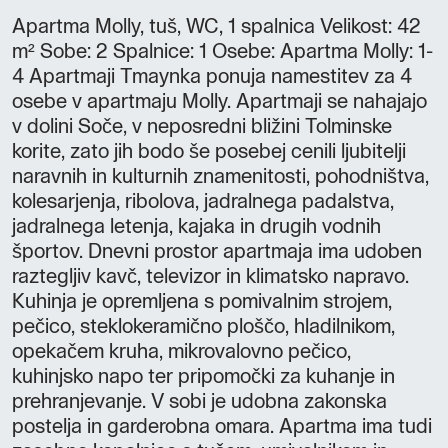
Apartma Molly, tuš, WC, 1 spalnica Velikost: 42
m² Sobe: 2 Spalnice: 1 Osebe: Apartma Molly: 1-
4 Apartmaji Tmaynka ponuja namestitev za 4
osebe v apartmaju Molly. Apartmaji se nahajajo
v dolini Soče, v neposredni bližini Tolminske
korite, zato jih bodo še posebej cenili ljubitelji
naravnih in kulturnih znamenitosti, pohodništva,
kolesarjenja, ribolova, jadralnega padalstva,
jadralnega letenja, kajaka in drugih vodnih
športov. Dnevni prostor apartmaja ima udoben
raztegljiv kavč, televizor in klimatsko napravo.
Kuhinja je opremljena s pomivalnim strojem,
pečico, steklokeramično ploščo, hladilnikom,
opekačem kruha, mikrovalovno pečico,
kuhinjsko napo ter pripomočki za kuhanje in
prehranjevanje. V sobi je udobna zakonska
postelja in garderobna omara. Apartma ima tudi