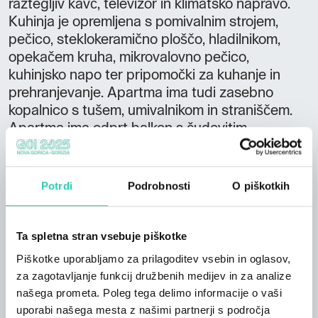
raztegljiv kavč, televizor in klimatsko napravo.
Kuhinja je opremljena s pomivalnim strojem,
pečico, steklokeramično ploščo, hladilnikom,
opekačem kruha, mikrovalovno pečico,
kuhinjsko napo ter pripomočki za kuhanje in
prehranjevanje. Apartma ima tudi zasebno
kopalnico s tušem, umivalnikom in straniščem.
Apartma ima odprt balkon s čudovitim
razgledom na Kozlov Rob (Tolminski grad),
druge okoliške vrhove, mesto Tolmin in travnike,
na katerih se spomladi in jeseni pasejo krave.
Potrdi
Podrobnosti
O piškotkih
Kot vse namestitve v apartmajih Tmaynka je
tudi studio Dandelion opremljen z brezplačnim
brezžičnim internetom in brezplačnim
Ta spletna stran vsebuje piškotke
parkiriščem Studio Butterfly, kad, WC Velikost:
Piškotke uporabljamo za prilagoditev vsebin in oglasov,
22 m² Sobe: 1 Oseb: V apartmajih Tmaynka je
za zagotavljanje funkcij družbenih medijev in za analize
na voljo namestitev za 2 osebi v studiu
našega prometa. Poleg tega delimo informacije o vaši
Butterfly. Apartmaji se nahajajo v dolini Soče, v
uporabi našega mesta z našimi partnerji s področja