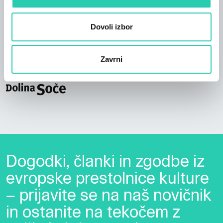
čudovite reke Soče, lahko v apartmajih Tmaynka
preživite nepozabne počitnice. Apartmaji so kot
Dovoli izbor
nalašč za pohodnike, kolesarje, ljubitelje vodnih
športov, jadralne padalce, jadralna padala ter
ljubitelje kulturnih in naravnih znamenitosti.
Zavrni
Dogodki, članki in zgodbe iz
evropske prestolnice kulture
– prijavite se na naš novičnik
in ostanite na tekočem z