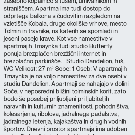
zasebno kopalnico s tušem, umivalnikom in
straniščem. Apartma ima tudi dostop do
odprtega balkona s čudovitim razgledom na
vzletišče Kobala, druge okoliške vrhove, mesto
Tolmin in travnike, na katerih se spomladi in
jeseni pasejo krave. Kot vse namestitve v
apartmajih Tmaynka tudi studio Butterfly
ponuja brezplačen brezžični internet in
brezplačno parkirišče. Studio Dandelion, tuš,
WC Velikost: 27 m² Sobe: 1 Oseb: V apartmajih
Tmaynka je na voljo namestitev za dve osebi v
studiu Dandelion. Apartmaji se nahajajo v dolini
Soče, v neposredni bližini tolminskih korit, zato
bodo še posebej priljubljeni pri ljubiteljih
naravnih in kulturnih znamenitosti, pohodništva,
kolesarjenja, ribolova, jadralnega padalstva,
jadralnega letenja, kajakaštva in drugih vodnih
športov. Dnevni prostor apartmaja ima udoben