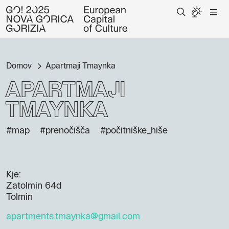
Domov
Apartmaji Tmaynka
Apartmaji
Tmaynka
#map
#prenočišča
#počitniške_hiše
Kje:
Zatolmin 64d
Tolmin
apartments.tmaynka@gmail.com