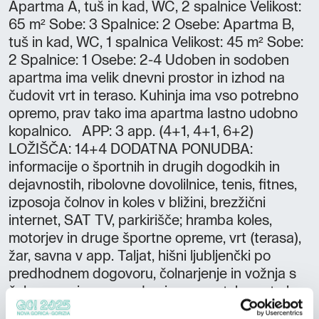
Apartma A, tuš in kad, WC, 2 spalnice Velikost:
65 m² Sobe: 3 Spalnice: 2 Osebe: Apartma B,
tuš in kad, WC, 1 spalnica Velikost: 45 m² Sobe:
2 Spalnice: 1 Osebe: 2-4 Udoben in sodoben
apartma ima velik dnevni prostor in izhod na
čudovit vrt in teraso. Kuhinja ima vso potrebno
opremo, prav tako ima apartma lastno udobno
kopalnico. APP: 3 app. (4+1, 4+1, 6+2)
LOŽIŠČA: 14+4 DODATNA PONUDBA:
informacije o športnih in drugih dogodkih in
dejavnostih, ribolovne dovolilnice, tenis, fitnes,
izposoja čolnov in koles v bližini, brezžični
internet, SAT TV, parkirišče; hramba koles,
motorjev in druge športne opreme, vrt (terasa),
žar, savna v app. Taljat, hišni ljubljenčki po
predhodnem dogovoru, čolnarjenje in vožnja s
čolnom po jezeru, vodna in energetska pot ob
jezeru LOKACIJA: apartma Taljat v novejšem