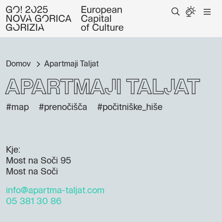
Domov
Apartmaji Taljat
Apartmaji Taljat
#map
#prenočišča
#počitniške_hiše
Kje:
Most na Soči 95
Most na Soči
info@apartma-taljat.com
05 381 30 86