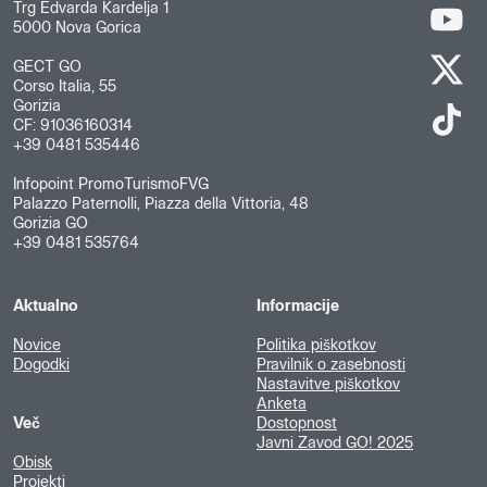
Trg Edvarda Kardelja 1
5000 Nova Gorica
GECT GO
Corso Italia, 55
Gorizia
CF: 91036160314
+39 0481 535446
Infopoint PromoTurismoFVG
Palazzo Paternolli, Piazza della Vittoria, 48
Gorizia GO
+39 0481 535764
Aktualno
Informacije
Novice
Politika piškotkov
Dogodki
Pravilnik o zasebnosti
Nastavitve piškotkov
Anketa
Več
Dostopnost
Javni Zavod GO! 2025
Obisk
Projekti