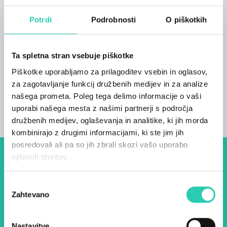
območju Most na Soči, stran od prometa, v
bližini športnega in teniškega igrišča, apartma
Potrdi
Podrobnosti
O piškotkih
Most na izjemni lokaciji v središču mesta s
čudovitim razgledom na sotočje rek Idrijce in
Ta spletna stran vsebuje piškotke
Soče
Piškotke uporabljamo za prilagoditev vsebin in oglasov,
za zagotavljanje funkcij družbenih medijev in za analize
našega prometa. Poleg tega delimo informacije o vaši
uporabi našega mesta z našimi partnerji s področja
družbenih medijev, oglaševanja in analitike, ki jih morda
kombinirajo z drugimi informacijami, ki ste jim jih
posredovali ali pa so jih zbrali skozi vašo uporabo
njihovih storitev.
Dogodki, članki in zgodbe iz
evropske prestolnice kulture
Izbira
Zahtevano
soglasja
– prijavite se na naš novičnik
in ostanite na tekočem z
Nastavitve