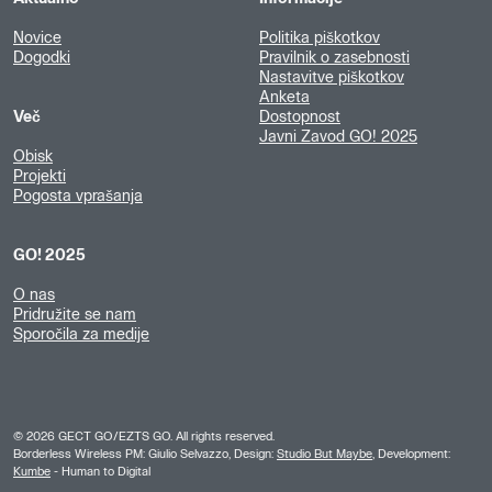
Novice
Politika piškotkov
Dogodki
Pravilnik o zasebnosti
Nastavitve piškotkov
Anketa
Več
Dostopnost
Javni Zavod GO! 2025
Obisk
Projekti
Pogosta vprašanja
GO! 2025
O nas
Pridružite se nam
Sporočila za medije
©
2026
GECT GO/EZTS GO. All rights reserved.
Borderless Wireless PM: Giulio Selvazzo, Design:
Studio But Maybe
, Development:
Kumbe
- Human to Digital