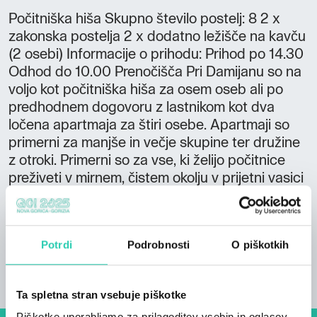
Počitniška hiša Skupno število postelj: 8 2 x
zakonska postelja 2 x dodatno ležišče na kavču
(2 osebi) Informacije o prihodu: Prihod po 14.30
Odhod do 10.00 Prenočišča Pri Damijanu so na
voljo kot počitniška hiša za osem oseb ali po
predhodnem dogovoru z lastnikom kot dva
ločena apartmaja za štiri osebe. Apartmaji so
primerni za manjše in večje skupine ter družine
z otroki. Primerni so za vse, ki želijo počitnice
preživeti v mirnem, čistem okolju v prijetni vasici
Ponikve sredi Šentviške planote.
Potrdi
Podrobnosti
O piškotkih
Ta spletna stran vsebuje piškotke
Piškotke uporabljamo za prilagoditev vsebin in oglasov,