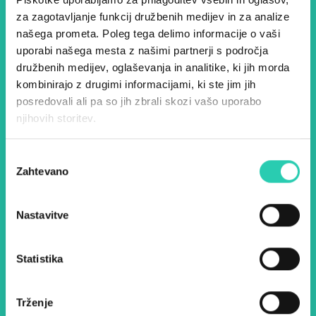
za zagotavljanje funkcij družbenih medijev in za analize
Dogodki, članki in zgodbe iz
našega prometa. Poleg tega delimo informacije o vaši
evropske prestolnice kulture
uporabi našega mesta z našimi partnerji s področja
družbenih medijev, oglaševanja in analitike, ki jih morda
– prijavite se na naš novičnik
kombinirajo z drugimi informacijami, ki ste jim jih
in ostanite na tekočem z
posredovali ali pa so jih zbrali skozi vašo uporabo
njihovih storitev.
našimi aktivnostmi.
Izbira
Zahtevano
soglasja
Ime *
Priimek *
Nastavitve
E-pošta *
Statistika
Z uporabo tega obrazca potrjujem, da sem
seznanjen z obdelavo osebnih podatkov za
namen pošiljanja novic.
Pravilnik o zasebnosti
Trženje