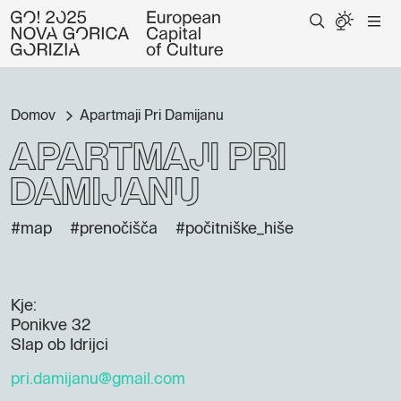
Domov
Apartmaji Pri Damijanu
Apartmaji Pri
Damijanu
#map
#prenočišča
#počitniške_hiše
Kje:
Ponikve 32
Slap ob Idrijci
pri.damijanu@gmail.com