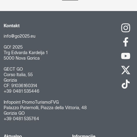
Kontakt
info@go2025.eu
GO! 2025
Trg Edvarda Kardelja 1
5000 Nova Gorica
GECT GO
Corso Italia, 55
Gorizia
CF: 91036160314
+39 0481 535446
Infopoint PromoTurismoFVG
Palazzo Paternolli, Piazza della Vittoria, 48
Gorizia GO
+39 0481 535764
Aktualno
Informacije