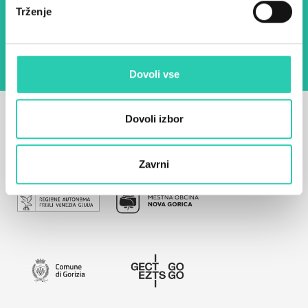
Z uporabo tega obrazca potrjujem, da sem
Trženje
seznanjen z obdelavo osebnih podatkov za
namen pošiljanja novic.
Pravilnik o zasebnosti
Dovoli vse
Dovoli izbor
Zavrni