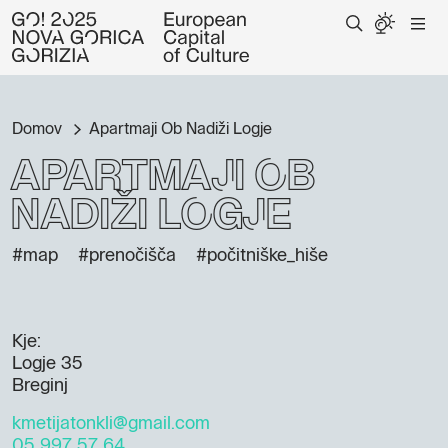
Domov
Apartmaji Ob Nadiži Logje
Apartmaji Ob
Nadiži Logje
#map
#prenočišča
#počitniške_hiše
Kje:
Logje 35
Breginj
kmetijatonkli@gmail.com
05 997 57 64