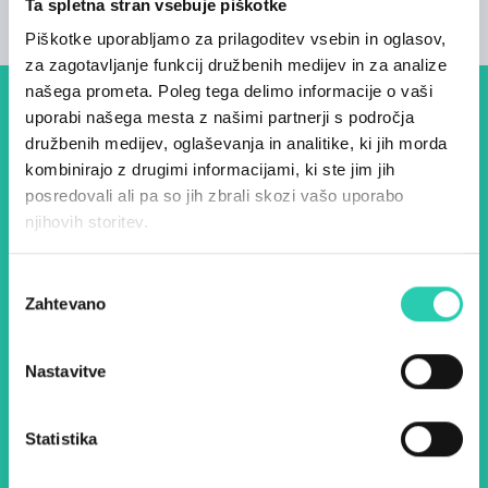
Ta spletna stran vsebuje piškotke
Piškotke uporabljamo za prilagoditev vsebin in oglasov,
za zagotavljanje funkcij družbenih medijev in za analize
našega prometa. Poleg tega delimo informacije o vaši
uporabi našega mesta z našimi partnerji s področja
Dogodki, članki in zgodbe iz
družbenih medijev, oglaševanja in analitike, ki jih morda
evropske prestolnice kulture
kombinirajo z drugimi informacijami, ki ste jim jih
– prijavite se na naš novičnik
posredovali ali pa so jih zbrali skozi vašo uporabo
njihovih storitev.
in ostanite na tekočem z
našimi aktivnostmi.
Izbira
Zahtevano
soglasja
Ime *
Priimek *
Nastavitve
E-pošta *
Statistika