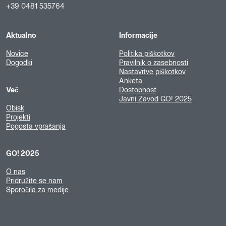
+39 0481 535764
Aktualno
Informacije
Novice
Politika piškotkov
Dogodki
Pravilnik o zasebnosti
Nastavitve piškotkov
Anketa
Več
Dostopnost
Javni Zavod GO! 2025
Obisk
Projekti
Pogosta vprašanja
GO! 2025
O nas
Pridružite se nam
Sporočila za medije