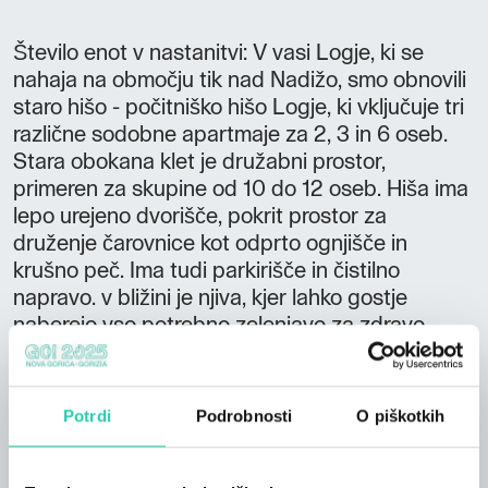
Število enot v nastanitvi: V vasi Logje, ki se
nahaja na območju tik nad Nadižo, smo obnovili
staro hišo - počitniško hišo Logje, ki vključuje tri
različne sodobne apartmaje za 2, 3 in 6 oseb.
Stara obokana klet je družabni prostor,
primeren za skupine od 10 do 12 oseb. Hiša ima
lepo urejeno dvorišče, pokrit prostor za
druženje čarovnice kot odprto ognjišče in
krušno peč. Ima tudi parkirišče in čistilno
napravo. v bližini je njiva, kjer lahko gostje
naberejo vso potrebno zelenjavo za zdravo
prehrano. Nudimo izposojo gorskih koles za
odrasle in otroke.
Potrdi
Podrobnosti
O piškotkih