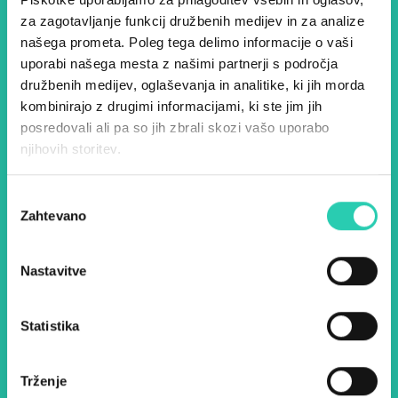
za zagotavljanje funkcij družbenih medijev in za analize
Dogodki, članki in zgodbe iz
našega prometa. Poleg tega delimo informacije o vaši
evropske prestolnice kulture
uporabi našega mesta z našimi partnerji s področja
družbenih medijev, oglaševanja in analitike, ki jih morda
– prijavite se na naš novičnik
kombinirajo z drugimi informacijami, ki ste jim jih
in ostanite na tekočem z
posredovali ali pa so jih zbrali skozi vašo uporabo
njihovih storitev.
našimi aktivnostmi.
Izbira
Zahtevano
soglasja
Ime *
Priimek *
Nastavitve
E-pošta *
Statistika
Z uporabo tega obrazca potrjujem, da sem
seznanjen z obdelavo osebnih podatkov za
namen pošiljanja novic.
Pravilnik o zasebnosti
Trženje