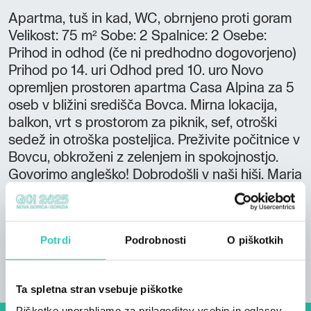
Apartma, tuš in kad, WC, obrnjeno proti goram
Velikost: 75 m² Sobe: 2 Spalnice: 2 Osebe:
Prihod in odhod (če ni predhodno dogovorjeno)
Prihod po 14. uri Odhod pred 10. uro Novo
opremljen prostoren apartma Casa Alpina za 5
oseb v bližini središča Bovca. Mirna lokacija,
balkon, vrt s prostorom za piknik, sef, otroški
sedež in otroška posteljica. Preživite počitnice v
Bovcu, obkroženi z zelenjem in spokojnostjo.
Govorimo angleško! Dobrodošli v naši hiši. Maria
Laura Jauregui V. Simon Černuta
Potrdi
Podrobnosti
O piškotkih
Ta spletna stran vsebuje piškotke
Piškotke uporabljamo za prilagoditev vsebin in oglasov,