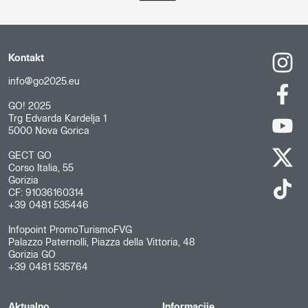
Kontakt
info@go2025.eu
GO! 2025
Trg Edvarda Kardelja 1
5000 Nova Gorica
GECT GO
Corso Italia, 55
Gorizia
CF: 91036160314
+39 0481 535446
Infopoint PromoTurismoFVG
Palazzo Paternolli, Piazza della Vittoria, 48
Gorizia GO
+39 0481 535764
Aktualno
Informacije