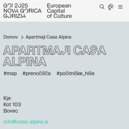
Domov
Apartmaji Casa Alpina
Apartmaji Casa
Alpina
#map
#prenočišča
#počitniške_hiše
Kje:
Kot 103
Bovec
info@casa-alpina.si