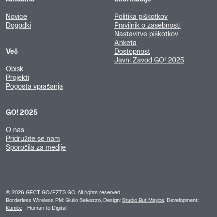
Novice
Politika piškotkov
Dogodki
Pravilnik o zasebnosti
Nastavitve piškotkov
Anketa
Več
Dostopnost
Javni Zavod GO! 2025
Obisk
Projekti
Pogosta vprašanja
GO! 2025
O nas
Pridružite se nam
Sporočila za medije
©
2026
GECT GO/EZTS GO. All rights reserved.
Borderless Wireless PM: Giulio Selvazzo, Design:
Studio But Maybe
, Development:
Kumbe
- Human to Digital