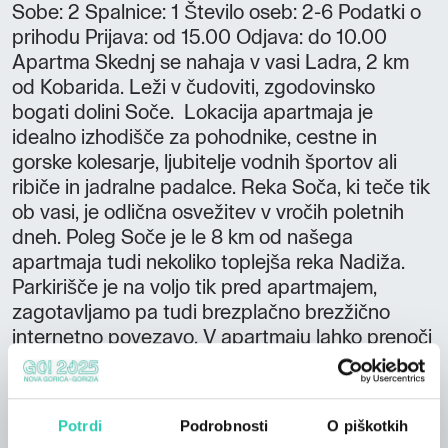
Sobe: 2 Spalnice: 1 Število oseb: 2-6 Podatki o
prihodu Prijava: od 15.00 Odjava: do 10.00
Apartma Skednj se nahaja v vasi Ladra, 2 km
od Kobarida. Leži v čudoviti, zgodovinsko
bogati dolini Soče. Lokacija apartmaja je
idealno izhodišče za pohodnike, cestne in
gorske kolesarje, ljubitelje vodnih športov ali
ribiče in jadralne padalce. Reka Soča, ki teče tik
ob vasi, je odlična osvežitev v vročih poletnih
dneh. Poleg Soče je le 8 km od našega
apartmaja tudi nekoliko toplejša reka Nadiža.
Parkirišče je na voljo tik pred apartmajem,
zagotavljamo pa tudi brezplačno brezžično
internetno povezavo. V apartmaju lahko prenoči
do 6 oseb in ima vso osnovno opremo. Ima
balkon in je klimatiziran, v njem pa boste našli
tudi pralni in pomivalni stroj, mikrovalovno
Potrdi
Podrobnosti
O piškotkih
pečico, toaster, grelnik vode in sušilnik za lase.