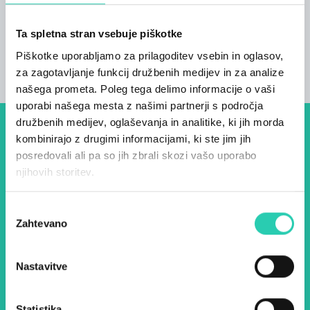
Ta spletna stran vsebuje piškotke
Piškotke uporabljamo za prilagoditev vsebin in oglasov,
za zagotavljanje funkcij družbenih medijev in za analize
našega prometa. Poleg tega delimo informacije o vaši
uporabi našega mesta z našimi partnerji s področja
družbenih medijev, oglaševanja in analitike, ki jih morda
Dogodki, članki in zgodbe iz
kombinirajo z drugimi informacijami, ki ste jim jih
posredovali ali pa so jih zbrali skozi vašo uporabo
evropske prestolnice kulture
njihovih storitev.
– prijavite se na naš novičnik
in ostanite na tekočem z
Izbira
Zahtevano
soglasja
našimi aktivnostmi.
Nastavitve
Ime *
Priimek *
Statistika