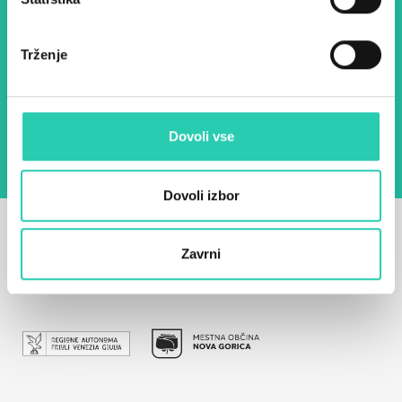
E-pošta *
Trženje
Z uporabo tega obrazca potrjujem, da sem
seznanjen z obdelavo osebnih podatkov za
namen pošiljanja novic.
Pravilnik o zasebnosti
Dovoli vse
Dovoli izbor
Zavrni