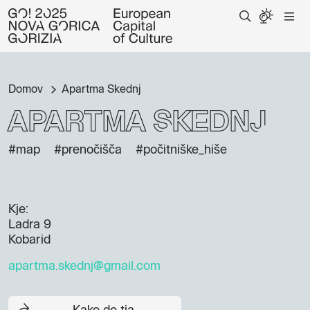
Domov
Apartma Skednj
Apartma Skednj
#map
#prenočišča
#počitniške_hiše
Kje:
Ladra 9
Kobarid
apartma.skednj@gmail.com