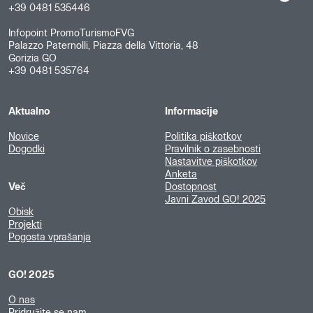
+39 0481 535446
Infopoint PromoTurismoFVG
Palazzo Paternolli, Piazza della Vittoria, 48
Gorizia GO
+39 0481 535764
Aktualno
Informacije
Novice
Politika piškotkov
Dogodki
Pravilnik o zasebnosti
Nastavitve piškotkov
Anketa
Več
Dostopnost
Javni Zavod GO! 2025
Obisk
Projekti
Pogosta vprašanja
GO! 2025
O nas