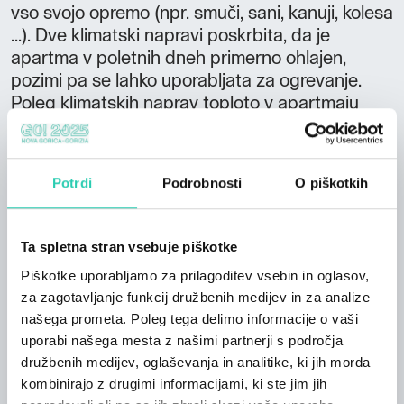
vso svojo opremo (npr. smuči, sani, kanuji, kolesa
...). Dve klimatski napravi poskrbita, da je
apartma v poletnih dneh primerno ohlajen,
pozimi pa se lahko uporabljata za ogrevanje.
Poleg klimatskih naprav toploto v apartmaju
zagotavljajo radiatorji in talno ogrevanje (sistem
centralnega ogrevanja). Ob apartmaju je velik
vrt s pokrito teraso in opremo za peko na žaru.
Potrdi
Podrobnosti
O piškotkih
Iz apartmaja se razprostira čudovit razgled na
okoliške gore, lokacija pa je izjemno izhodišče za
vsakodnevne izlete. Našim gostom pomagamo
Ta spletna stran vsebuje piškotke
z najnovejšimi informacijami o različnih
Piškotke uporabljamo za prilagoditev vsebin in oglasov,
dejavnostih in dogodkih v okolici. V bližnjih
za zagotavljanje funkcij družbenih medijev in za analize
vaseh so na voljo gostilne z domačo hrano in
našega prometa. Poleg tega delimo informacije o vaši
trgovine, do bližnjih mest (Bovec, Kobarid,
uporabi našega mesta z našimi partnerji s področja
Tolmin, Most na Soči) pa vozi redna avtobusna
družbenih medijev, oglaševanja in analitike, ki jih morda
linija. Gostom so na voljo 4 kolesa, ki jih lahko
kombinirajo z drugimi informacijami, ki ste jim jih
uporabljajo brezplačno.