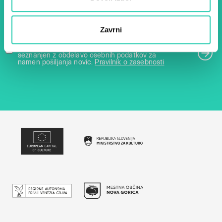
E-pošta *
Zavrni
Z uporabo tega obrazca potrjujem, da sem
seznanjen z obdelavo osebnih podatkov za
namen pošiljanja novic.
Pravilnik o zasebnosti