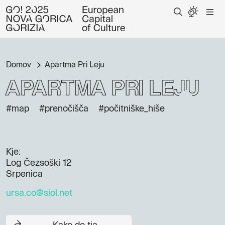
Domov
Apartma Pri Leju
Apartma Pri Leju
#map
#prenočišča
#počitniške_hiše
Kje:
Log Čezsoški 12
Srpenica
ursa.co@siol.net