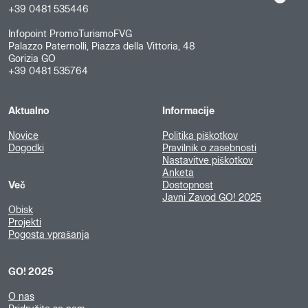
+39 0481 535446
Infopoint PromoTurismoFVG
Palazzo Paternolli, Piazza della Vittoria, 48
Gorizia GO
+39 0481 535764
Aktualno
Informacije
Novice
Politika piškotkov
Dogodki
Pravilnik o zasebnosti
Nastavitve piškotkov
Anketa
Več
Dostopnost
Javni Zavod GO! 2025
Obisk
Projekti
Pogosta vprašanja
GO! 2025
O nas