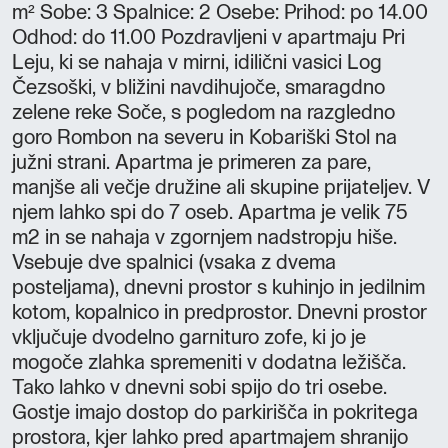
m² Sobe: 3 Spalnice: 2 Osebe: Prihod: po 14.00
Odhod: do 11.00 Pozdravljeni v apartmaju Pri
Leju, ki se nahaja v mirni, idilični vasici Log
Čezsoški, v bližini navdihujoče, smaragdno
zelene reke Soče, s pogledom na razgledno
goro Rombon na severu in Kobariški Stol na
južni strani. Apartma je primeren za pare,
manjše ali večje družine ali skupine prijateljev. V
njem lahko spi do 7 oseb. Apartma je velik 75
m2 in se nahaja v zgornjem nadstropju hiše.
Vsebuje dve spalnici (vsaka z dvema
posteljama), dnevni prostor s kuhinjo in jedilnim
kotom, kopalnico in predprostor. Dnevni prostor
vključuje dvodelno garnituro zofe, ki jo je
mogoče zlahka spremeniti v dodatna ležišča.
Tako lahko v dnevni sobi spijo do tri osebe.
Gostje imajo dostop do parkirišča in pokritega
prostora, kjer lahko pred apartmajem shranijo